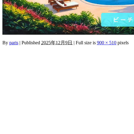
By
paris
|
Published
2025年12月9日
|
Full size is
900 × 510
pixels