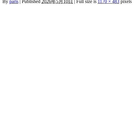
By
paris
|
Published
2026年5月10日
|
Full size is
1170 × 483
pixels