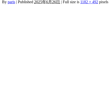
By
paris
|
Published
2025年6月26日
|
Full size is
1182 × 492
pixels