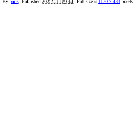
By
paris
|
Published
2025年11月6日
|
Full size is
1170 × 483
pixels