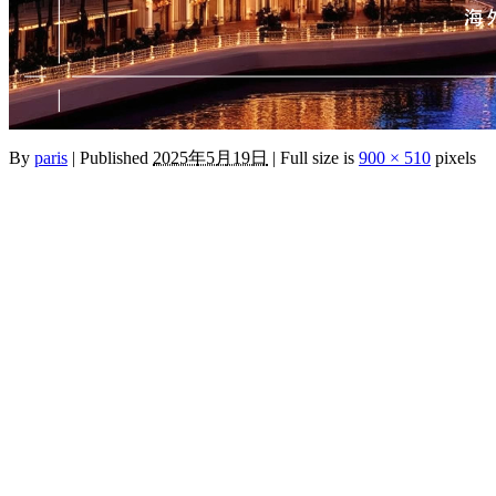
By
paris
|
Published
2025年5月19日
|
Full size is
900 × 510
pixels