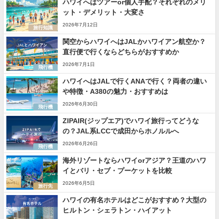
ハワイへはツアーor個人手配？それぞれのメリ
ット・デメリット・大変さ
2026年7月12日
旅行知識
関空からハワイへはJALかハワイアン航空か？
直行便で行くならどちらがおすすめか
2026年7月1日
飛行機
ハワイへはJALで行くANAで行く？両者の違い
や特徴・A380の魅力・おすすめは
2026年6月30日
飛行機
ZIPAIR(ジップエア)でハワイ旅行ってどうな
の？JAL系LCCで成田からホノルルへ
2026年6月26日
飛行機
海外リゾートならハワイorアジア？王道のハワ
イとバリ・セブ・プーケットを比較
2026年6月5日
旅行先
ハワイの有名ホテルはどこがおすすめ？大型の
ヒルトン・シェラトン・ハイアット