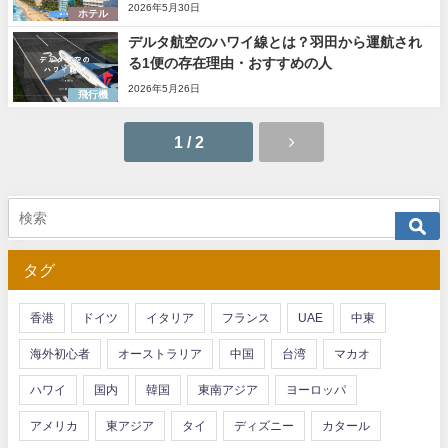
2026年5月30日
ホテル
デルタ航空のハワイ線とは？羽田から運航され
る1便の存在理由・おすすめの人
2026年5月26日
飛行機
1 / 2
タグ
香港
ドイツ
イタリア
フランス
UAE
中東
海外初心者
オーストラリア
中国
台湾
マカオ
ハワイ
国内
韓国
東南アジア
ヨーロッパ
アメリカ
東アジア
タイ
ディズニー
カタール