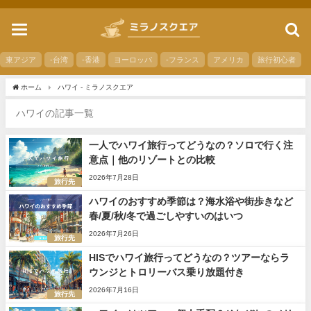
toggle
navigation
東アジア
-台湾
-香港
ヨーロッパ
-フランス
アメリカ
旅行初心者
ホーム
ハワイ - ミラノスクエア
ハワイの記事一覧
一人でハワイ旅行ってどうなの？ソロで行く注
意点｜他のリゾートとの比較
2026年7月28日
旅行先
ハワイのおすすめ季節は？海水浴や街歩きなど
春/夏/秋/冬で過ごしやすいのはいつ
2026年7月26日
旅行先
HISでハワイ旅行ってどうなの？ツアーならラ
ウンジとトロリーバス乗り放題付き
2026年7月16日
旅行先