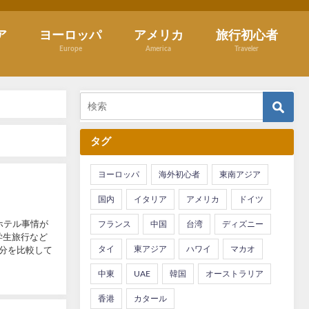
ア
ヨーロッパ
アメリカ
旅行初心者
Europe
America
Traveler
タグ
ヨーロッパ
海外初心者
東南アジア
国内
イタリア
アメリカ
ドイツ
ホテル事情が
フランス
中国
台湾
ディズニー
学生旅行など
タイ
東アジア
ハワイ
マカオ
分を比較して
中東
UAE
韓国
オーストラリア
香港
カタール