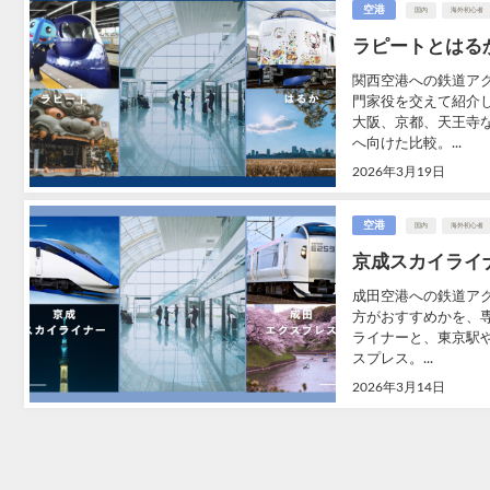
空港
国内
海外初心者
ラピートとはる
関西空港への鉄道ア
門家役を交えて紹介
大阪、京都、天王寺
へ向けた比較。...
2026年3月19日
空港
国内
海外初心者
京成スカイライ
成田空港への鉄道ア
方がおすすめかを、
ライナーと、東京駅
スプレス。...
2026年3月14日