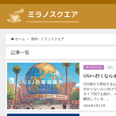
ホーム
国内 - ミラノスクエア
記事一覧
テーマパーク
国内
USJへ行くな
USJ旅行で滞在する
分からない人に向け
タイプ別でも紹介。
解説している。...
2026年5月17日