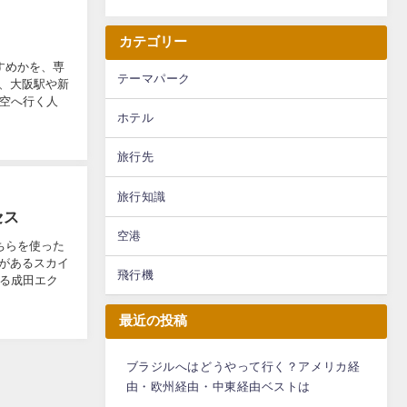
カテゴリー
すめかを、専
テーマパーク
、大阪駅や新
関空へ行く人
ホテル
旅行先
旅行知識
セス
空港
ちらを使った
があるスカイ
飛行機
きる成田エク
最近の投稿
ブラジルへはどうやって行く？アメリカ経
由・欧州経由・中東経由ベストは