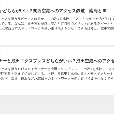
かどちらがいい？関西空港へのアクセス鉄道｜南海とJR
クセスを担うラピートとはるか。この2つを比較してどちらを使った方がおす
している。なんば、新今宮を拠点に安さと定時性でメリットがあるラピートと
などJR西日本のネットワークを使い乗り換えを少なくできるはるか。電車で
ナーと成田エクスプレスどちらがいい？成田空港へのアク
クセスを担う京成スカイライナーと成田エクスプレス。この2つを比較してど
専門家役を交えて紹介している。上野、日暮里を拠点に速さと安さでメリット
や新宿、渋谷、横浜などJR東日本のネットワークを使い乗り換えを少なくで