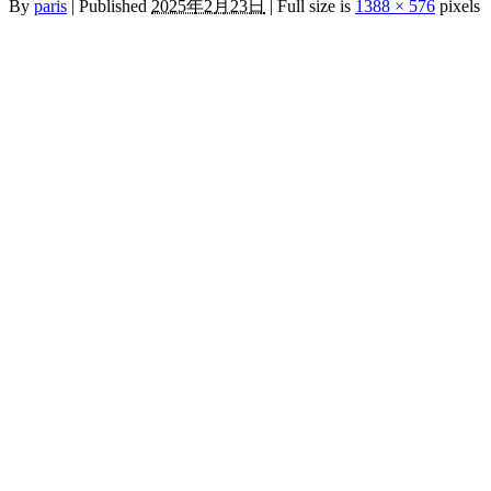
By
paris
|
Published
2025年2月23日
|
Full size is
1388 × 576
pixels