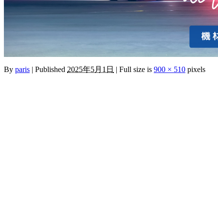
By
paris
|
Published
2025年5月1日
|
Full size is
900 × 510
pixels