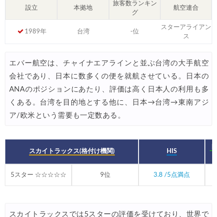
旅客数ランキン
HIS) 海外航空券 3,000円OFFクーポン
設立
本拠地
航空連合
07/24
グ
HIS) アイスランドツアー 最大30,000円OFFクーポン
07/24
スターアライアン
1989年
台湾
-位
ス
Trip.com) 海外航空券 最大2,500円OFFクーポン
07/23
Trip.com) 航空券＋ホテル 最大5,000円OFFクーポン
07/23
エバー航空は、チャイナエアラインと並ぶ台湾の大手航空
会社であり、日本に数多くの便を就航させている。日本の
JTB) 海外ツアー(20代) 最大28,000円OFFクーポン
07/22
ANAのポジションにあたり、評価は高く日本人の利用も多
JTB) 海外ツアー(10代) 最大28,000円OFFクーポン
07/22
くある。台湾を目的地とする他に、日本→台湾→東南アジ
エアトリ) 航空券+ホテル 最大30,000円OFFクーポン
ア/欧米という需要も一定数ある。
07/21
エアトリ) 海外航空券 最大10,000円OFFクーポン
07/21
ト
Trip.com) ベトナム旅 最大50%OFFセール
スカイトラックス(格付け機関)
HIS
07/20
楽天トラベル) 海外ツアー 最大30,000円OFFクーポン
07/20
5スター ☆☆☆☆☆
9位
3.8 /5点満点
HIS) 海外旅行タイムセール(関西発)
07/17
Trip.com) ホテル 1,500円OFFクーポン
07/16
スカイトラックスでは5スターの評価を受けており、世界で