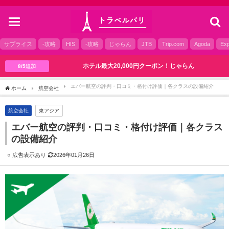
toggle
navigation
サプライス
-攻略
HIS
-攻略
じゃらん
JTB
Trip.com
Agoda
Exp
ホテル最大20,000円クーポン！じゃらん
8/5追加
エバー航空の評判・口コミ・格付け評価｜各クラスの設備紹介
ホーム
航空会社
航空会社
東アジア
エバー航空の評判・口コミ・格付け評価｜各クラス
の設備紹介
2026年01月26日