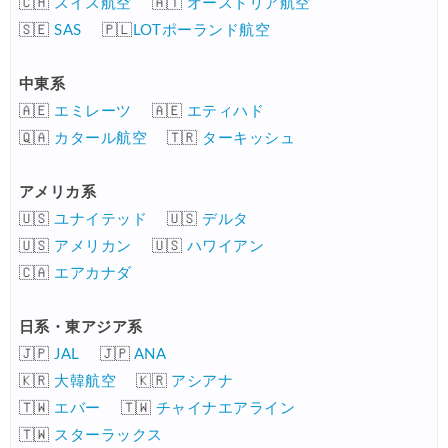
🇨🇭
スイス航空
🇦🇹
オーストリア航空
🇸🇪
SAS
🇵🇱
LOTポーランド航空
中東系
🇦🇪
エミレーツ
🇦🇪
エティハド
🇶🇦
カタール航空
🇹🇷
ターキッシュ
アメリカ系
🇺🇸
ユナイテッド
🇺🇸
デルタ
🇺🇸
アメリカン
🇺🇸
ハワイアン
🇨🇦
エアカナダ
日系・東アジア系
🇯🇵
JAL
🇯🇵
ANA
🇰🇷
大韓航空
🇰🇷
アシアナ
🇹🇼
エバー
🇹🇼
チャイナエアライン
🇹🇼
スターラックス