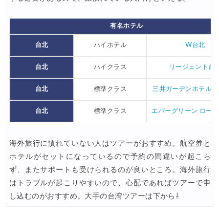
JTB) シンガポール航空便(航空券+ホテル) 最大20,000円OFFク
04/01
有名ホテル
JTB) マレーシア航空便(航空券+ホテル) 最大20,000円OFFク
04/01
台北
ハイホテル
W台北
JTB) ベトナム航空便(航空券+ホテル) 最大20,000円OFFク
04/01
台北
ハイクラス
リージェント台
Trip.com) 航空券＋ホテル 最大5,000円OFFクーポン
04/01
楽天トラベル) 海外ツアー 最大20,000円OFFクーポン
台北
標準クラス
三井ガーデンホテル台
03/30
Peach) タイムセール(バンコク・シンガポール)
03/27
台北
標準クラス
エバーグリーン ロー
サプライス) 海外航空券 3,000円OFFクーポン
03/26
HIS) 海外航空券(東アジア) 2,000円OFFクーポン
海外旅行に慣れていない人はツアーがおすすめ。航空券と
03/26
ホテルがセットになっているので予約の間違いが起こら
Trip.com) 海外航空券 アジア行き6,900円~
03/25
ず、またサポートも受けられるのが良いところ。海外旅行
Trip.com) 航空券＋ホテル 最大5,000円OFFクーポン
03/23
はトラブルが起こりやすいので、心配であればツアーで申
し込むのがおすすめ。大手の台湾ツアーは下から⇩
Trip.com) 海外航空券 最大2,500円OFFクーポン
03/23
HIS) オーストラリア・リゾート航空券 2,000円OFFクーポ
03/19