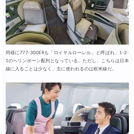
HIS) イギリスツアー(添乗員同行) 最大15,000円OFFクーポ
06/11
JAL) 海外航空券タイムセール
06/11
楽天トラベル) 海外ツアー 最大30,000円OFFクーポン
06/10
楽天トラベル) 海外ツアー(スーパーセール) 最大50,000円OFFクー
06/11
同様に777-300ERも「ロイヤルローレル」と呼ばれ、1-2-
Expedia) ホテル(VISA所有者) 18%OFFクーポン
06/08
1のヘリンボーン配列となっている。ただし、こちらは日本
Expedia) 航空券+ホテル 4,500円OFFクーポン
06/08
線に入ることは少なく、主に使われるのは欧米線だ。
HIS) 海外航空券 2,000円OFFクーポン
06/06
HIS) 韓国航空券(関西発) 2,000円OFFクーポン
06/05
HIS) 海外航空券タイムセール
06/05
楽天トラベル) 海外ツアー 最大30,000円OFFクーポン
06/05
HIS) アジアビーチキャンペーン(関西発)
06/04
楽天トラベル) 海外ツアー(スーパーセール) 最大50,000円OFFクー
06/04