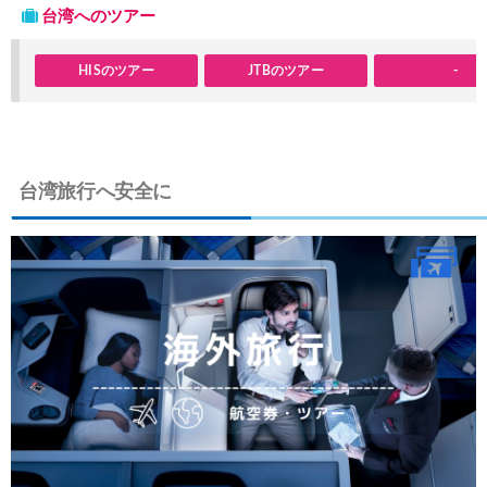
台湾へのツアー
Expedia) 春旅・GWセール 最大40%OFF
03/19
HISのツアー
JTBのツアー
-
サプライス) 海外航空券 3,000円OFFクーポン
03/19
HIS) 北欧添乗員同行ツアー 最大10,000円OFFクーポン
03/17
JAL) 海外ダイナミックパッケージ タイムセール
03/17
台湾旅行へ安全に
JAL) 海外ダイナミックパッケージ 最大40,000円OFFクーポ
03/17
HIS) 海外航空券 タイムセール
03/17
HIS) ANA便(航空券+ホテル) 最大15,000円CB
03/17
Trip.com) 航空券+ホテル 最大50%OFFセール
03/16
Trip.com) ハワイ 最大50%OFFセール
03/16
Trip.com) ベトナム 最大50%OFFセール
03/16
サプライス) 海外航空券 3,000円OFFクーポン
03/13
HIS) 海外ツアー(関西発) 最大100,000円OFFクーポン
03/12