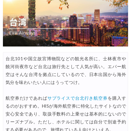
JTB) 海外ツアータイムセール
04/11
サプライス) 海外航空券 3,000円OFFクーポン
04/09
Expedia) ホテル 10%OFFクーポン
04/08
サプライス) 海外航空券 3,000円OFFクーポン
04/02
HIS) 海外航空券(ヨーロッパ) 2,000円OFFクーポン
04/02
楽天トラベル) ホテル＋10％キャンペーン
04/02
台北101や国立故宮博物院などの観光名所に、士林夜市や
エアトリ) 海外航空券+ホテル 最大30,000円OFFクーポン
04/01
饒河街夜市など台北は旅行先として人気が高い。エバー航
空はそんな台湾を拠点にしているので、日本出国から海外
エアトリ) 海外ホテル 最大30,000円OFFクーポン
04/01
気分を味わいたい人にはうってつけ。
エアトリ) 海外航空券 最大10,000円OFFクーポン
04/01
JTB) JAL便(航空券+ホテル) 最大20,000円OFFクーポン
04/01
航空券だけであれば
サプライスで台北行き航空券
を購入す
るのがおすすめ。HISが海外航空券に特化したサイトなので
JTB) 大韓航空便(航空券+ホテル) 最大20,000円OFFクーポン
04/01
安心安全であり、取扱手数料の上乗せは基本的にないので
JTB) チャイナエアライン便(航空券+ホテル) 最大20,000円OFFク
04/01
リーズナブル。ただし、ホテルに関しては自分で別途予約
する必要があるので、旅慣れている人向けといえる。
JTB) エバー航空便(航空券+ホテル) 最大20,000円OFFクー
04/01