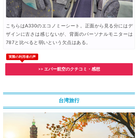
Trip.com) ベトナム旅行 最大50%OFFセール
04/20
Trip.com) ベトナム航空 10%OFFクーポン
04/20
Trip.com) ホテル 最大2,500円OFFクーポン
04/20
こちらはA330のエコノミーシート。正面から見る分にはデ
ザインに古さは感じないが、背面のパーソナルモニターは
Trip.com) 海外航空券 最大2,500円OFFクーポン
04/20
787と比べると弱いという欠点はある。
Trip.com) 海外航空券+ホテル 最大5,000円OFFクーポン
04/20
実際の利用者の声
HIS) 海外ツアー緊急タイムセール
04/15
>> エバー航空のクチコミ・感想
HIS) 海外ツアー緊急タイムセール(関西発)
04/14
Trip.com) 海外航空券+ホテル 最大5,000円OFFクーポン
04/13
Trip.com) ホテル 最大2,500円OFFクーポン
04/13
台湾旅行
Trip.com) 海外航空券 最大2,500円OFFクーポン
04/13
HIS) JAL/ANA限定 最大15,000円OFFセール
04/13
HIS) オーストラリア添乗員同行ツアー 最大15,000円OFFクー
04/11