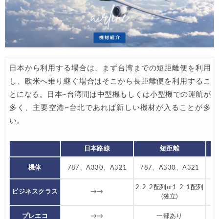
Trip.com) サマーメガSALE
07/07
Trip.com) 台湾旅 最大50%OFFセール
07/06
楽天トラベル) 海外ツアー 最大30,000円OFFクーポン
07/05
Trip.com) 海外航空券(セントレア発) 最大7,000円OFFクー
07/03
日本から利用する場合は、まず台湾までの短距離便を利用
HIS) 超目玉ツアー(スーパーサマーセール)
07/03
し、欧米へ乗り継ぐ場合はそこから長距離便を利用するこ
HIS) 海外航空券 2,000円OFFクーポン
とになる。日本~台湾間は中型機もしくは小型機での運航が
07/01
多く、主要空港~台北であれば新しい機材が入ることが多
JTB) エールフランス便(航空券+ホテル) 最大120,000円OFFク
07/01
い。
JTB) ルフトハンザドイツ航空便(航空券+ホテル) 最大120,000円OFF
07/01
JTB) KLMオランダ航空便(航空券+ホテル) 最大120,000円OFF
日本路線
短距離
07/01
7
JTB) オーストリア航空便(航空券+ホテル) 最大120,000円OFF
07/01
機体
787、A330、A321
787、A330、A321
JTB) ユナイテッド航空便(航空券+ホテル) 最大40,000円OFFク
07/01
2-2-2配列or1-2-1配列
ビジネスクラス
→→
(独立)
JTB) アメリカン航空便(航空券+ホテル) 最大40,000円OFFク
07/01
プレエコ
→→
一部あり