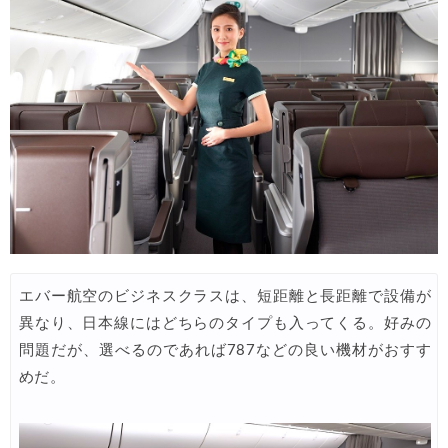
06/30
楽天トラベル) 海外ツアー 最大30,000円OFFクーポン
06/30
Trip.com) 海外航空券(香港) 最大5,000円OFFクーポン
06/29
Trip.com) 韓国旅 最大50%OFFセール
06/29
エアトリ) 海外航空券 最大3,000円OFFクーポン
06/28
HIS) 海外航空券 2,000円OFFクーポン
06/26
HIS) 海外航空券タイムセール
06/26
楽天トラベル) 海外ツアー 最大15,000円OFFクーポン
06/25
エバー航空のビジネスクラスは、短距離と長距離で設備が
Trip.com) 海外航空券(アジア) 6,900円~
06/25
異なり、日本線にはどちらのタイプも入ってくる。好みの
Trip.com) 航空券＋ホテル 最大5,000円OFFクーポン
06/23
問題だが、選べるのであれば787などの良い機材がおすす
Trip.com) 海外航空券 最大2,500円OFFクーポン
06/23
めだ。
Trip.com) タイ旅 最大50%OFFセール
06/22
楽天トラベル) 海外ツアー 最大30,000円OFFクーポン
06/20