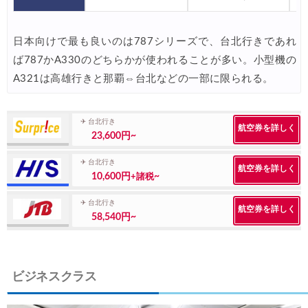
JTB) アラスカ航空便(航空券+ホテル) 最大40,000円OFFク
07/01
JTB) エアカナダ便(航空券+ホテル) 最大40,000円OFFクー
07/01
日本向けで最も良いのは787シリーズで、台北行きであれ
JTB) カンタス航空便(航空券+ホテル) 最大40,000円OFFク
07/01
ば787かA330のどちらかが使われることが多い。小型機の
A321は高雄行きと那覇⇔台北などの一部に限られる。
JTB) ニュージーランド航空便(航空券+ホテル) 最大40,000円OFFク
07/01
JTB) チャイナエアライン便(航空券+ホテル) 最大28,000円OFFク
07/01
✈ 台北行き
航空券を詳しく
JTB) チャイナエアライン便(航空券) 最大20,000円OFFクー
07/01
23,600円~
JTB) 大韓航空便(航空券+ホテル・ソウル行き) 最大28,000円OFFク
07/01
✈ 台北行き
航空券を詳しく
10,600円
~
+諸税
JTB) 大韓航空便(航空券・ソウル行き) 最大20,000円OFFク
07/01
✈ 台北行き
Trip.com) 海外ホテル2%OFFクーポン TRIP1
07/01
航空券を詳しく
58,540円~
Trip.com) 海外航空券1%OFFクーポン TRIP2
07/01
エアトリ) 海外航空券(60日前) 1,000円OFFクーポン
07/01
ビジネスクラス
HIS) スーパーサマーセールFINAL
06/30
楽天トラベル) 海外ツアー(サマーSALE) 最大50,000円OFFク