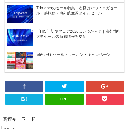
都市別の5~10%OFFクーポンや10%以上
Trip.comのセール特集！次回はいつ？メガセー
お得になる裏技
ル・夢旅祭・海外航空券タイムセール
【HIS】初夢フェア2026はいつから？｜海外旅行
Hotels.com
大型セールの新着情報を更新
シークレットプライスや配布中のクーポ
ンまで紹介
国内旅行 セール・クーポン・キャンペーン
サプライス
海外航空券がお得に！割引クーポンやセ
ールを紹介
LINE
HIS
海外航空券・海外ツアーがお得になる割
関連キーワード
引クーポン
東アジア