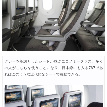
JTB) 海外ツアータイムセール
05/07
Trip.com) 航空券+ホテル 最大10,000円OFFクーポン
05/07
楽天トラベル) 海外ツアー 最大30,000円OFFクーポン
05/05
HIS) JAL/ANA限定 最大15,000円OFFセール
05/04
HIS) 海外旅行 売切御免タイムセール
05/01
HIS) 海外航空券 2,000円OFFクーポン
05/01
HIS) 海外ツアー(関西発) 最大50,000円OFFクーポン
05/01
グレーを基調としたシートが並ぶエコノミークラス。多く
HIS) 海外航空券(関西発東アジア) 2,000円OFFクーポン
05/01
の人がこちらを使うことになり、日本線にも入る787であ
エアトリ) 海外航空券(60日前) 1,000円OFFクーポン
05/01
ればこのような近代的なシートで移動できる。
楽天トラベル) 海外ツアー 最大50,000円OFFクーポン
05/01
楽天トラベル) 海外ホテル ポイント最大35%還元
05/01
Trip.com) 海外ホテル2%OFFクーポン TRIP1
05/01