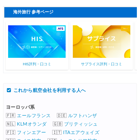
海外旅行 参考ページ
HIS評判・口コミ
サプライス評判・口コミ
これから航空会社を利用する人へ
ヨーロッパ系
🇫🇷
エールフランス
🇩🇪
ルフトハンザ
🇳🇱
KLMオランダ
🇬🇧
ブリティッシュ
🇫🇮
フィンエアー
🇮🇹
ITAエアウェイズ