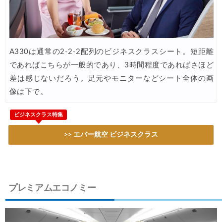
Trip.com) 航空券＋ホテル 最大5,000円OFFクーポン
06/03
Trip.com) ホテル 最大2,000円OFFクーポン
06/02
Agoda) ホテル 最大8%OFFクーポン
06/01
A330は通常の2-2-2配列のビジネスクラスシート。短距離
であればこちらが一般的であり、3時間程度であればさほど
Trip.com) 海外ホテル2%OFFクーポン TRIP1
06/01
差は感じないだろう。足元やモニターなどシート全体の画
エアトリ) 海外航空券(60日前) 1,000円OFFクーポン
06/01
像は下で。
Trip.com) 海外航空券1%OFFクーポン TRIP2
06/01
ビジネスクラス特集
楽天トラベル) 海外ツアー 最大30,000円OFFクーポン
05/30
>> エバー航空 ビジネスクラス
HIS) 海外ツアー(セブンカード) 5%OFFクーポン
05/29
楽天トラベル) 海外ツアー 最大50,000円OFFクーポン
05/28
JTB) 海外ツアー(冬・春) 最大40,000円OFFクーポン
05/27
プレミアムエコノミー
JTB) 海外ツアー(秋・冬) 最大20,000円OFFクーポン
05/27
楽天トラベル) 海外ツアー 最大30,000円OFFクーポン
05/25