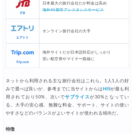
日本最大の旅行会社だが料金は高め
Trip.com) 航空券 最大3,000円OFFクーポン
03/03
海外45都市アシスタンスサービス
JTB
Trip.com) 海外航空券 最大2,500円OFFクーポン
02/23
サプライス) 海外航空券 3,000円OFFクーポン
02/06
オンライン旅行会社の大手
エアトリ
HIS) 旅のセレクション
02/03
サプライス) 海外航空券 3,000円OFFクーポン
02/20
海外サイトだが日本語対応がしっかり
安い航空券やマイナー路線に
HIS) 海外航空券 2,000円OFFクーポン
02/20
Trip.com
HIS) 夏旅キャンペーン(関西発)
01/23
ネットから利用される主な旅行会社はこれら。1人1人の好
みで選べば良いが、参考までに当サイトからは
HIS
が最も利
用されており50%、次いで
サプライス
が30%となってい
る。大手の安心感、無難な料金、サポート、サイトの使い
やすさなどのバランスがよいサイトが使われる傾向だ。
特徴