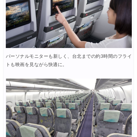
Trip.com) 海外航空券1%OFFクーポン TRIP2
05/01
エアトリ) 海外航空券 最大4,000円OFFクーポン
04/30
楽天トラベル) 海外ツアー 最大30,000円OFFクーポン
04/30
JTB) 夏旅キャンペーン(ポイント還元)
04/27
楽天トラベル) 海外ツアー 最大30,000円OFFクーポン
04/25
パーソナルモニターも新しく、台北までの約3時間のフライ
Trip.com) 海外航空券(アジア・ハワイ) 6,900円~
04/25
トも映画を見ながら快適に。
ANA) 航空券+ホテル 最大80,000円OFFクーポン
04/23
Trip.com) 航空券＋ホテル 最大5,000円OFFクーポン
04/23
Trip.com) 海外航空券 最大2,500円OFFクーポン
04/23
JAL) 海外航空券+ホテルタイムセール
04/22
JAL) 海外航空券+ホテル 最大40,000円OFFクーポン
04/22
HIS) 海外航空券タイムセール
04/20