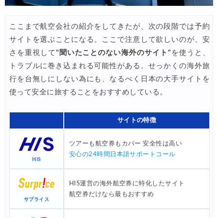
HIS) アジア・ハワイ・グアム航空券 2,000円OFFクーポン
03/12
ここまで航空会社の紹介をしてきたが、次の段階では予約
HIS) 海外ツアー 最大60,000円OFFクーポン
03/06
サイトを選ぶことになる。ここで注意して欲しいのが、安
HIS) 夏先ドリキャンペーン
03/06
さを重視して
"聞いたことのない海外のサイト"
を使うと、
トラブルに巻き込まれる可能性がある。せっかくの海外旅
Trip.com) 3.3メガセール
03/03
行を台無しにしない為にも、なるべく日本の大手サイトを
Trip.com) 航空券+ホテル 最大5,000円OFFクーポン
03/03
使って安全に旅することをおすすめしている。
Trip.com) ホテル 最大3,000円OFFクーポン
03/03
HIS) 春旅ウルトラセール
サイトの特徴
02/20
JTB) 海外ツアー 最大60,000円OFFクーポン
02/18
ツアーも航空券もカバー 安全性は高い
安心の24時間日本語サポートコール
Trip.com) 海外ホテル2%OFFクーポン TRIP1
02/17
HIS
Trip.com) 海外航空券1%OFFクーポン TRIP2
02/17
HIS運営の海外航空券に特化したサイト
HIS) 海外航空券 2,000円OFFクーポン
02/13
航空券だけなら最もおすすめ
サプライス
NEWT) 海外ツアー 最大10%OFFクーポン
02/07