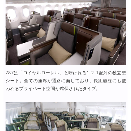
HIS) 海外旅行タイムセール(関西発)
06/19
HIS) 海外航空券 2,000円OFFクーポン
06/19
HIS) ドイツツアー(添乗員同行) 最大15,000円OFFクーポン
06/18
Expedia) 夏旅特大ホテル 最大40%OFFセール
06/18
JAL) 海外航空券+ホテル 最大40,000円OFFクーポン
06/17
楽天トラベル) 海外ツアー(スーパーセール) 最大50,000円OFFクー
06/16
787は「ロイヤルローレル」と呼ばれる1-2-1配列の独立型
Trip.com) ロサンゼルス旅行 最大50%OFFセール
06/15
シート。全ての座席が通路に面しており、長距離線にも使
楽天トラベル) 海外ツアー 最大30,000円OFFクーポン
06/15
われるプライベート空間が確保されたタイプ。
Agoda) 夏旅行ホテル 最大20%OFFセール
06/15
Agoda) リゾートホテル 最大15%OFFセール
06/12
HIS) 海外航空券 2,000円OFFクーポン
06/12
JTB) 海外ツアータイムセール
06/11