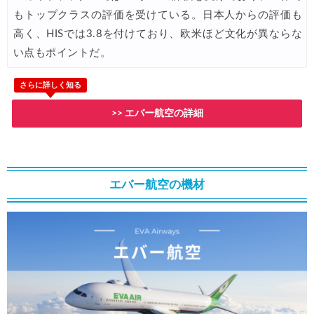
Trip.com) 航空券 1,500円OFFクーポン
07/16
もトップクラスの評価を受けている。日本人からの評価も
高く、HISでは3.8を付けており、欧米ほど文化が異ならな
楽天トラベル) 海外ツアー 最大30,000円OFFクーポン
07/15
い点もポイントだ。
HIS) 海外航空券 2,000円OFFクーポン
07/14
Trip.com) アメリカ西海岸 最大50%OFFセール
さらに詳しく知る
07/13
JTB) 夏旅タイムセール
07/10
>> エバー航空の詳細
楽天トラベル) 海外ツアー 最大30,000円OFFクーポン
07/10
HIS) 海外航空券タイムセール
07/08
エバー航空の機材
HIS) 海外航空券 最大20,000円OFFクーポン
07/07
Trip.com) 航空券+ホテル 最大5,000円OFFクーポン
07/07
Trip.com) 海外航空券 最大3,000円OFFクーポン
07/07
Trip.com) ホテル 最大3,000円OFFクーポン
07/07
Trip.com) 空港送迎 50%OFFクーポン
07/07