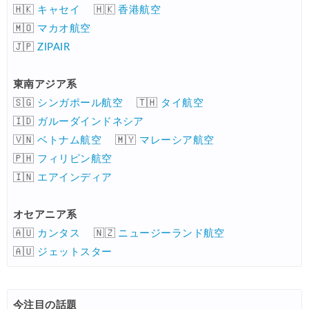
🇭🇰
キャセイ
🇭🇰
香港航空
🇲🇴
マカオ航空
🇯🇵
ZIPAIR
東南アジア系
🇸🇬
シンガポール航空
🇹🇭
タイ航空
🇮🇩
ガルーダインドネシア
🇻🇳
ベトナム航空
🇲🇾
マレーシア航空
🇵🇭
フィリピン航空
🇮🇳
エアインディア
オセアニア系
🇦🇺
カンタス
🇳🇿
ニュージーランド航空
🇦🇺
ジェットスター
今注目の話題