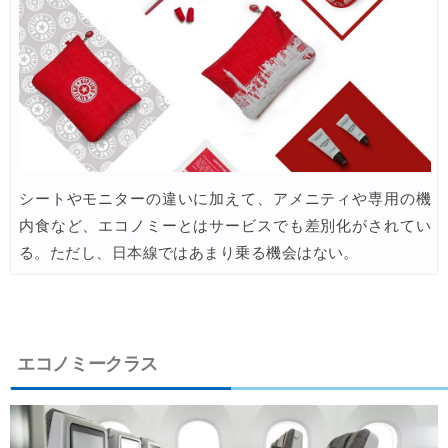
Trip.com) ホテル 最大3,000円OFFクーポン
05/14
HIS) 海外航空券タイムセール
05/13
Trip.com) 航空券+ホテル 最大5,000円OFFクーポン
05/12
Trip.com) ホテル 最大3,000円OFFクーポン
05/12
Trip.com) 海外航空券 最大3,000円OFFクーポン
05/12
シートやモニターの違いに加えて、アメニティや専用の機
エアトリ) 航空券+ホテル 最大30,000円OFFクーポン
05/11
内食など、エコノミーとはサービスでも差別化がされてい
エアトリ) 海外ホテル 最大30,000円OFFクーポン
05/11
る。ただし、日本線ではあまり乗る機会はない。
エアトリ) 海外航空券 最大10,000円OFFクーポン
05/11
楽天トラベル) 海外ツアー 最大30,000円OFFクーポン
05/10
HIS) スーパーサマーセール2026
05/08
エコノミークラス
HIS) 海外航空券 2,000円OFFクーポン
05/08
楽天トラベル) 海外ツアー 最大50,000円OFFクーポン
05/08