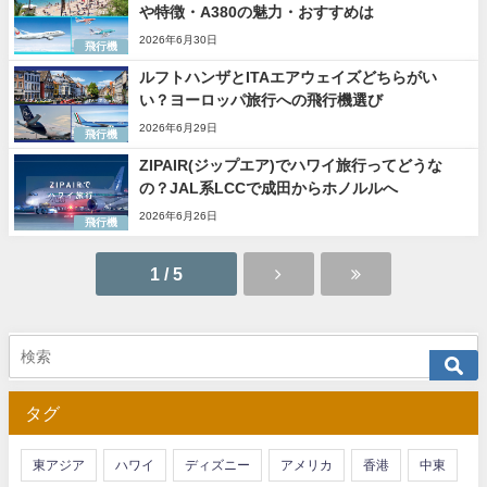
や特徴・A380の魅力・おすすめは
2026年6月30日
飛行機
ルフトハンザとITAエアウェイズどちらがい
い？ヨーロッパ旅行への飛行機選び
2026年6月29日
飛行機
ZIPAIR(ジップエア)でハワイ旅行ってどうな
の？JAL系LCCで成田からホノルルへ
2026年6月26日
飛行機
1 / 5
タグ
東アジア
ハワイ
ディズニー
アメリカ
香港
中東