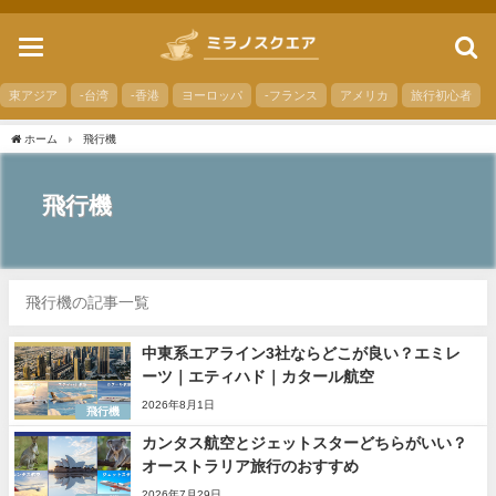
toggle
navigation
東アジア
-台湾
-香港
ヨーロッパ
-フランス
アメリカ
旅行初心者
ホーム
飛行機
飛行機
飛行機の記事一覧
中東系エアライン3社ならどこが良い？エミレ
ーツ｜エティハド｜カタール航空
2026年8月1日
飛行機
カンタス航空とジェットスターどちらがいい？
オーストラリア旅行のおすすめ
2026年7月29日