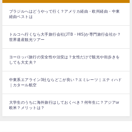
ブラジルへはどうやって行く？アメリカ経由・欧州経由・中東
経由ベストは
トルコへ行くなら大手旅行会社(JTB・HIS)か専門旅行会社か？
世界遺産観光ツアー
ヨーロッパ旅行の安全性や治安は？女性だけで観光や街歩きを
しても大丈夫？
中東系エアライン3社ならどこが良い？エミレーツ｜エティハド
｜カタール航空
大学生のうちに海外旅行はしておくべき？何年生に？アジアor
欧米？メリットは？