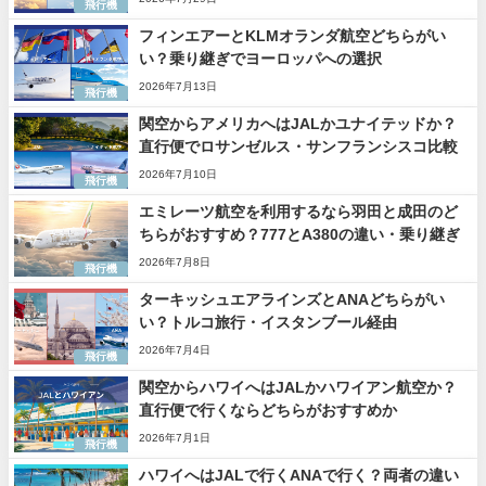
飛行機
フィンエアーとKLMオランダ航空どちらがい
い？乗り継ぎでヨーロッパへの選択
2026年7月13日
飛行機
関空からアメリカへはJALかユナイテッドか？
直行便でロサンゼルス・サンフランシスコ比較
2026年7月10日
飛行機
エミレーツ航空を利用するなら羽田と成田のど
ちらがおすすめ？777とA380の違い・乗り継ぎ
2026年7月8日
飛行機
ターキッシュエアラインズとANAどちらがい
い？トルコ旅行・イスタンブール経由
2026年7月4日
飛行機
関空からハワイへはJALかハワイアン航空か？
直行便で行くならどちらがおすすめか
2026年7月1日
飛行機
ハワイへはJALで行くANAで行く？両者の違い