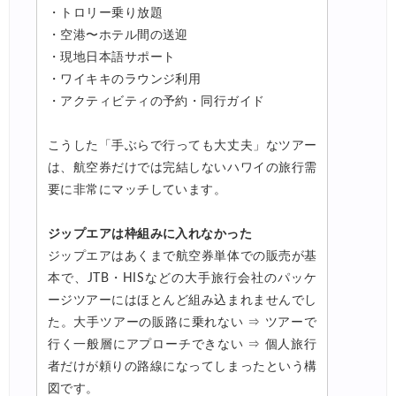
・トロリー乗り放題
・空港〜ホテル間の送迎
・現地日本語サポート
・ワイキキのラウンジ利用
・アクティビティの予約・同行ガイド
こうした「手ぶらで行っても大丈夫」なツアー
は、航空券だけでは完結しないハワイの旅行需
要に非常にマッチしています。
ジップエアは枠組みに入れなかった
ジップエアはあくまで航空券単体での販売が基
本で、JTB・HISなどの大手旅行会社のパッケ
ージツアーにはほとんど組み込まれませんでし
た。大手ツアーの販路に乗れない ⇒ ツアーで
行く一般層にアプローチできない ⇒ 個人旅行
者だけが頼りの路線になってしまったという構
図です。