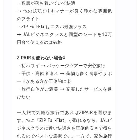
・客層が落ち着いていて快適
→ 他のLCCよりもマナーが良く静かな雰囲気
のフライト
・ZIP Full-Flatはコスパ最強クラス
→ JALビジネスクラスと同型のシートを10万
円台で使えるのは破格
ZIPAIRを使わない場合☓
・初ハワイ → パッケージツアーで安心旅行
・子供・高齢者連れ → 荷物も多く食事やサポ
ートがある方が圧倒的に楽
・旅行自体がご褒美 → 充実したサービスを選
びたい
一人旅で気軽な旅行であればZIPAIRを選びま
す。特に「ZIP Full-Flat」が取れるなら、JALビ
ジネスクラスに近い快適さを圧倒的安さで得ら
れるのでベストな選択です。一方で、家族旅行