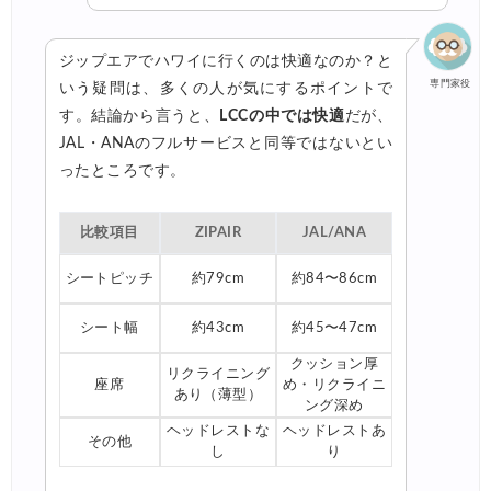
ジップエアでハワイに行くのは快適なのか？と
専門家役
いう疑問は、多くの人が気にするポイントで
す。結論から言うと、
LCCの中では快適
だが、
JAL・ANAのフルサービスと同等ではないとい
ったところです。
比較項目
ZIPAIR
JAL/ANA
シートピッチ
約79cm
約84〜86cm
シート幅
約43cm
約45〜47cm
クッション厚
リクライニング
座席
め・リクライニ
あり（薄型）
ング深め
ヘッドレストな
ヘッドレストあ
その他
し
り