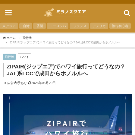
toggle
navigation
東アジア
-台湾
-香港
ヨーロッパ
-フランス
アメリカ
旅行初心者
ホーム
飛行機
ZIPAIR(ジップエア)でハワイ旅行ってどうなの？JAL系LCCで成田からホノルルへ
飛行機
ハワイ
ZIPAIR(ジップエア)でハワイ旅行ってどうなの？
JAL系LCCで成田からホノルルへ
2026年06月29日