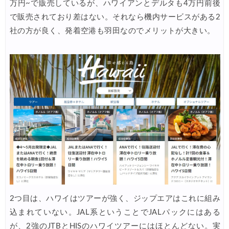
万円~で販売しているが、ハワイアンとデルタも4万円前後
エアトリ) 海外航空券 最大10,000円OFFクーポン
07/21
で販売されており差はない。それなら機内サービスがある2
社の方が良く、発着空港も羽田なのでメリットが大きい。
2つ目は、ハワイはツアーが強く、ジップエアはこれに組み
込まれていない。JAL系ということでJALパックにはある
が、2強のJTBとHISのハワイツアーにはほとんどない。実