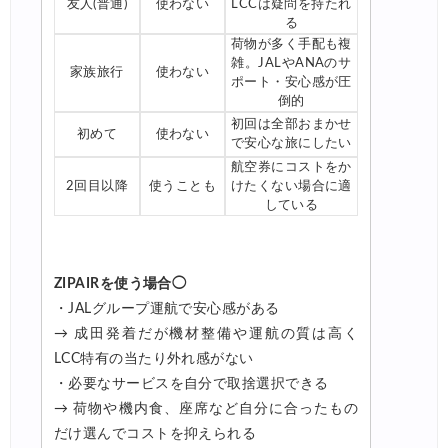
友人(普通)
使わない
LCCは疑問を持たれ
る
荷物が多く手配も複
雑。JALやANAのサ
家族旅行
使わない
ポート・安心感が圧
倒的
初回は全部おまかせ
初めて
使わない
で安心な旅にしたい
航空券にコストをか
2回目以降
使うことも
けたくない場合に適
している
ZIPAIRを使う場合◯
・JALグループ運航で安心感がある
→ 成田発着だが機材整備や運航の質は高く
LCC特有の当たり外れ感がない
・必要なサービスを自分で取捨選択できる
→ 荷物や機内食、座席など自分に合ったもの
だけ選んでコストを抑えられる