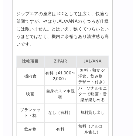
ジップエアの座席はLCCとしては広く、快適な
部類ですが、やはりJALやANAのくつろぎ仕様
には敵いません。とはいえ、狭くてつらいとい
うほどではなく、機内に余裕もあり清潔感も高
いです。
比較項目
ZIPAIR
JAL/ANA
無料（和食 or
有料（¥1,000〜
機内食
洋食、飲み物・
2,000）
デザート付き）
パーソナルモニ
自身のスマホ視
映画
ターで映画・音
聴
楽が楽しめる
ブランケッ
なし（有料）
無料貸し出し
ト・枕
無料（アルコー
飲み物
有料
ル含む）