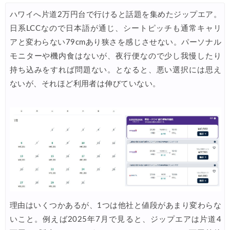
ハワイへ片道2万円台で行けると話題を集めたジップエア。
Trip.com) 航空券 1,500円OFFクーポン
07/30
日系LCCなので日本語が通じ、シートピッチも通常キャリ
Trip.com) NY/ロンドン/タイ ホテル 10%OFFクーポン
07/27
アと変わらない79cmあり狭さを感じさせない。パーソナル
Trip.com) タイ航空券 10%OFFクーポン
モニターや機内食はないが、夜行便なので少し我慢したり
07/27
持ち込みをすれば問題ない。となると、悪い選択には思え
楽天トラベル) 海外ツアー 最大30,000円OFFクーポン
07/25
ないが、それほど利用者は伸びていない。
Trip.com) 海外航空券(アジア) 6,900円~
07/25
HIS) 海外航空券 3,000円OFFクーポン
07/24
HIS) アイスランドツアー 最大30,000円OFFクーポン
07/24
Trip.com) 海外航空券 最大2,500円OFFクーポン
07/23
Trip.com) 航空券＋ホテル 最大5,000円OFFクーポン
07/23
JTB) 海外ツアー(20代) 最大28,000円OFFクーポン
07/22
理由はいくつかあるが、1つは他社と値段があまり変わらな
JTB) 海外ツアー(10代) 最大28,000円OFFクーポン
07/22
いこと。例えば2025年7月で見ると、ジップエアは片道4
エアトリ) 航空券+ホテル 最大30,000円OFFクーポン
07/21