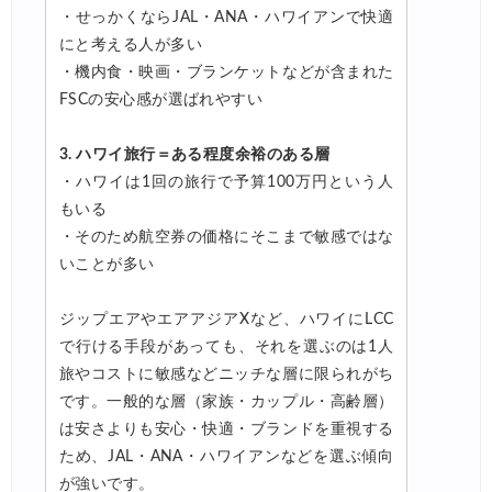
・せっかくならJAL・ANA・ハワイアンで快適
にと考える人が多い
・機内食・映画・ブランケットなどが含まれた
FSCの安心感が選ばれやすい
3. ハワイ旅行＝ある程度余裕のある層
・ハワイは1回の旅行で予算100万円という人
もいる
・そのため航空券の価格にそこまで敏感ではな
いことが多い
ジップエアやエアアジアXなど、ハワイにLCC
で行ける手段があっても、それを選ぶのは1人
旅やコストに敏感などニッチな層に限られがち
です。一般的な層（家族・カップル・高齢層）
は安さよりも安心・快適・ブランドを重視する
ため、JAL・ANA・ハワイアンなどを選ぶ傾向
が強いです。