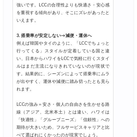
強いです。LCCの合理性よりも快適さ・安心感
を重視する傾向があり、そこにズレがあったと
いえます。
3. 搭乗率が安定しない→減便・運休へ
例えば韓国やタイのように、「LCCでちょっと
行ってくる」スタイルが定着している国と違
い、日本からハワイをLCCで気軽に行くスタイ
ルはまだ主流になりきれていないのが現状で
す。結果的に、シーズンによって搭乗率にムラ
が出やすく、運休や減便に踏み切ったとも見ら
れます。
LCCの強み＝安さ・個人の自由さを生かせる路
線（アジア、北米本土）とは違い、ハワイは
「快適性」「グループニーズ」「信頼性」への
期待が大きいため、フルサービスキャリアと比
べて選ばれにくかったのが現実でしょう。