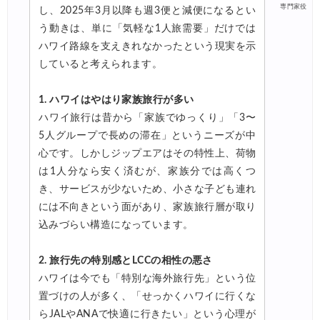
専門家役
し、2025年3月以降も週3便と減便になるとい
う動きは、単に「気軽な1人旅需要」だけでは
ハワイ路線を支えきれなかったという現実を示
していると考えられます。
1. ハワイはやはり家族旅行が多い
ハワイ旅行は昔から「家族でゆっくり」「3〜
5人グループで長めの滞在」というニーズが中
心です。しかしジップエアはその特性上、荷物
は1人分なら安く済むが、家族分では高くつ
き、サービスが少ないため、小さな子ども連れ
には不向きという面があり、家族旅行層が取り
込みづらい構造になっています。
2. 旅行先の特別感とLCCの相性の悪さ
ハワイは今でも「特別な海外旅行先」という位
置づけの人が多く、「せっかくハワイに行くな
らJALやANAで快適に行きたい」という心理が