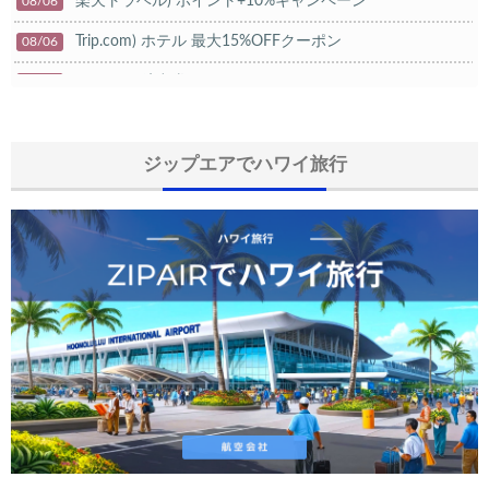
楽天トラベル) ポイント+10%キャンペーン
08/06
Trip.com) ホテル 最大15%OFFクーポン
08/06
Trip.com) 航空券 10%OFFクーポン
08/06
楽天トラベル) 海外ツアー 最大20,000円OFFクーポン
08/05
HIS) 海外航空券タイムセール
ジップエアでハワイ旅行
08/04
HIS) 航空券/航空券+ホテル 最大30,000円CB
08/04
Trip.com) 韓国旅 最大50%OFFセール
08/03
Trip.com) 海外ホテル2%OFFクーポン TRIP1
08/01
エアトリ) 海外航空券(60日前) 1,000円OFFクーポン
08/01
Trip.com) 海外航空券1%OFFクーポン TRIP2
08/01
Trip.com) タイ旅行 最大50%OFFセール
07/27
Trip.com) ホテル 1,500円OFFクーポン
07/30
楽天トラベル) 海外ツアー 最大10,000円OFFクーポン
07/30