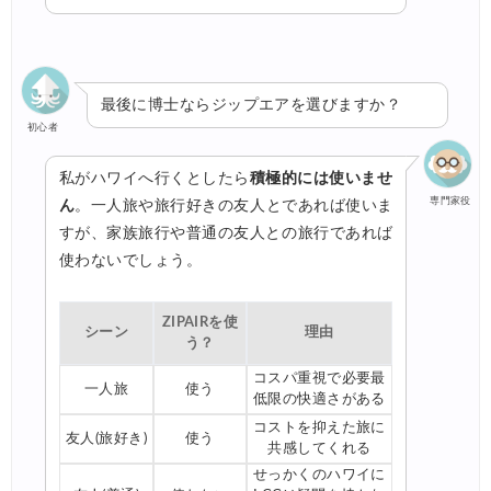
最後に博士ならジップエアを選びますか？
初心者
私がハワイへ行くとしたら
積極的には使いませ
専門家役
ん
。一人旅や旅行好きの友人とであれば使いま
すが、家族旅行や普通の友人との旅行であれば
使わないでしょう。
ZIPAIRを使
シーン
理由
う？
コスパ重視で必要最
一人旅
使う
低限の快適さがある
コストを抑えた旅に
友人(旅好き)
使う
共感してくれる
せっかくのハワイに