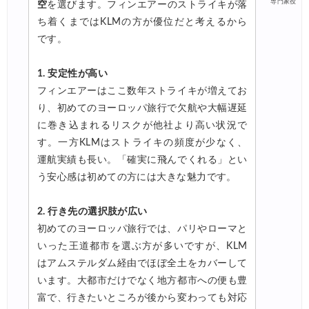
専門家役
空
を選びます。フィンエアーのストライキが落
ち着くまではKLMの方が優位だと考えるから
です。
1. 安定性が高い
フィンエアーはここ数年ストライキが増えてお
り、初めてのヨーロッパ旅行で欠航や大幅遅延
に巻き込まれるリスクが他社より高い状況で
す。一方KLMはストライキの頻度が少なく、
運航実績も長い。「確実に飛んでくれる」とい
う安心感は初めての方には大きな魅力です。
2. 行き先の選択肢が広い
初めてのヨーロッパ旅行では、パリやローマと
いった王道都市を選ぶ方が多いですが、KLM
はアムステルダム経由でほぼ全土をカバーして
います。大都市だけでなく地方都市への便も豊
富で、行きたいところが後から変わっても対応