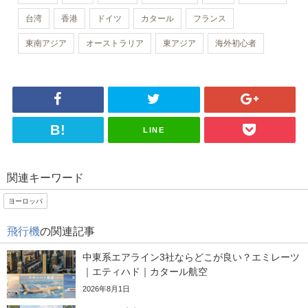
台湾
香港
ドイツ
カタール
フランス
東南アジア
オーストラリア
東アジア
海外初心者
LINE
関連キーワード
ヨーロッパ
飛行機
の関連記事
中東系エアライン3社ならどこが良い？エミレーツ
｜エティハド｜カタール航空
2026年8月1日