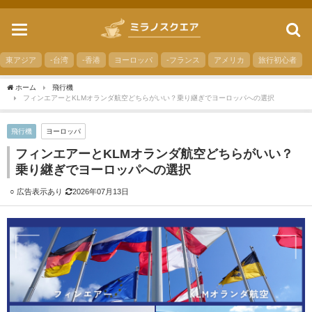
toggle
navigation
東アジア
-台湾
-香港
ヨーロッパ
-フランス
アメリカ
旅行初心者
ホーム
飛行機
フィンエアーとKLMオランダ航空どちらがいい？乗り継ぎでヨーロッパへの選択
飛行機
ヨーロッパ
フィンエアーとKLMオランダ航空どちらがいい？
乗り継ぎでヨーロッパへの選択
2026年07月13日