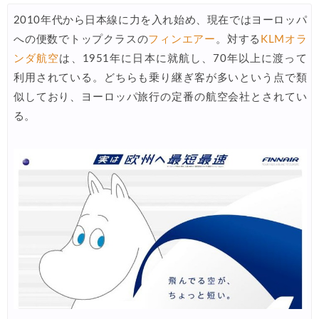
2010年代から日本線に力を入れ始め、現在ではヨーロッパ
Trip.com) 海外航空券(アジア) 6,900円~
07/25
への便数でトップクラスの
フィンエアー
。対する
KLMオラ
HIS) 海外航空券 3,000円OFFクーポン
07/24
ンダ航空
は、1951年に日本に就航し、70年以上に渡って
HIS) アイスランドツアー 最大30,000円OFFクーポン
利用されている。どちらも乗り継ぎ客が多いという点で類
07/24
似しており、ヨーロッパ旅行の定番の航空会社とされてい
Trip.com) 海外航空券 最大2,500円OFFクーポン
07/23
る。
Trip.com) 航空券＋ホテル 最大5,000円OFFクーポン
07/23
JTB) 海外ツアー(20代) 最大28,000円OFFクーポン
07/22
JTB) 海外ツアー(10代) 最大28,000円OFFクーポン
07/22
エアトリ) 航空券+ホテル 最大30,000円OFFクーポン
07/21
エアトリ) 海外航空券 最大10,000円OFFクーポン
07/21
Trip.com) ベトナム旅 最大50%OFFセール
07/20
楽天トラベル) 海外ツアー 最大30,000円OFFクーポン
07/20
HIS) 海外旅行タイムセール(関西発)
07/17