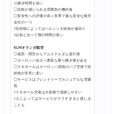
り継ぎ時間も短い
◯北欧が感じられる雰囲気や機内食
◯安全性への評価が高く世界で最も安全な航空
会社の一つ
☓目的地によってはヘルシンキ経由が遠回り
☓以前と比べて飛行時間が長い
KLMオランダ航空
◯成田・関空からアムステルダム直行便
◯ヨーロッパ全土へ豊富な乗り継ぎ便がある
◯スキポールはヨーロッパ屈指のハブ空港で目
的地が非常に多い
◯サービスはフレンドリーでカジュアルな雰囲
気
☓スキポール空港は大規模で混雑しやすい
☓人によってはサービスがラフすぎると感じる
ことも