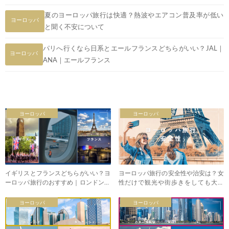
夏のヨーロッパ旅行は快適？熱波やエアコン普及率が低い
ヨーロッパ
と聞く不安について
パリへ行くなら日系とエールフランスどちらがいい？JAL｜
ヨーロッパ
ANA｜エールフランス
ヨーロッパ
ヨーロッパ
イギリスとフランスどちらがいい？ヨ
ヨーロッパ旅行の安全性や治安は？女
ーロッパ旅行のおすすめ｜ロンドン・
性だけで観光や街歩きをしても大丈
パリ
夫？
ヨーロッパ
ヨーロッパ