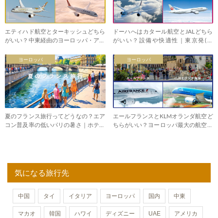
エティハド航空とターキッシュどちら
ドーハへはカタール航空とJALどちら
がいい？中東経由のヨーロッパ・アフ
がいい？設備や快適性｜東京発(羽
リカ
田・成田)
ヨーロッパ
ヨーロッパ
夏のフランス旅行ってどうなの？エア
エールフランスとKLMオランダ航空ど
コン普及率の低いパリの暑さ｜ホテル
ちらがいい？ヨーロッパ最大の航空グ
選び
ループ
気になる旅行先
中国
タイ
イタリア
ヨーロッパ
国内
中東
マカオ
韓国
ハワイ
ディズニー
UAE
アメリカ