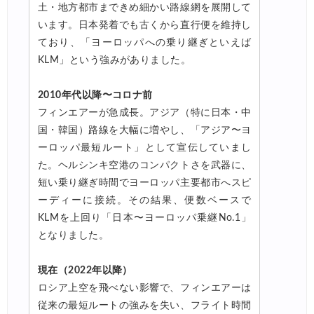
土・地方都市まできめ細かい路線網を展開して
います。日本発着でも古くから直行便を維持し
ており、「ヨーロッパへの乗り継ぎといえば
KLM」という強みがありました。
2010年代以降〜コロナ前
フィンエアーが急成長。アジア（特に日本・中
国・韓国）路線を大幅に増やし、「アジア〜ヨ
ーロッパ最短ルート」として宣伝していまし
た。ヘルシンキ空港のコンパクトさを武器に、
短い乗り継ぎ時間でヨーロッパ主要都市へスピ
ーディーに接続。その結果、便数ベースで
KLMを上回り「日本〜ヨーロッパ乗継No.1」
となりました。
現在（2022年以降）
ロシア上空を飛べない影響で、フィンエアーは
従来の最短ルートの強みを失い、フライト時間