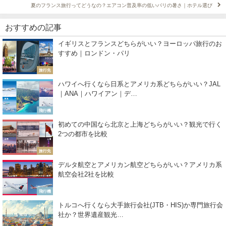
夏のフランス旅行ってどうなの？エアコン普及率の低いパリの暑さ｜ホテル選び
おすすめの記事
イギリスとフランスどちらがいい？ヨーロッパ旅行のお
すすめ｜ロンドン・パリ
旅行先
ハワイへ行くなら日系とアメリカ系どちらがいい？JAL
｜ANA｜ハワイアン｜デ…
飛行機
初めての中国なら北京と上海どちらがいい？観光で行く
2つの都市を比較
旅行先
デルタ航空とアメリカン航空どちらがいい？アメリカ系
航空会社2社を比較
飛行機
トルコへ行くなら大手旅行会社(JTB・HIS)か専門旅行会
社か？世界遺産観光…