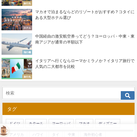
旅行先
マカオで泊まるならどのリゾートがおすすめ？コタイに
ある大型ホテル選び
ホテル
中国経由の激安航空券ってどう？ヨーロッパ・中東・東
南アジアが通常の半額以下
飛行機
イタリアへ行くならローマかミラノか？イタリア旅行で
人気の二大都市を比較
旅行先
タグ
ドイツ
カタール
ヨーロッパ
マカオ
ディズニー
アメリカ
ハワイ
タイ
中東
海外初心者