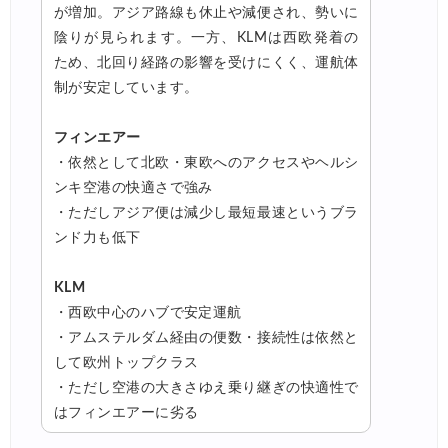
が増加。アジア路線も休止や減便され、勢いに
陰りが見られます。一方、KLMは西欧発着の
ため、北回り経路の影響を受けにくく、運航体
制が安定しています。
フィンエアー
・依然として北欧・東欧へのアクセスやヘルシ
ンキ空港の快適さで強み
・ただしアジア便は減少し最短最速というブラ
ンド力も低下
KLM
・西欧中心のハブで安定運航
・アムステルダム経由の便数・接続性は依然と
して欧州トップクラス
・ただし空港の大きさゆえ乗り継ぎの快適性で
はフィンエアーに劣る