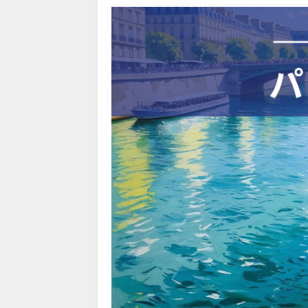
Trip.com) 海外航空券1%OFF
08/01
Trip.com) タイ旅行 最大50
07/27
Trip.com) ホテル 1,500円O
07/30
楽天トラベル) 海外ツアー 最大
07/30
Trip.com) 航空券 1,500円O
07/30
Trip.com) NY/ロンドン/タ
07/27
Trip.com) タイ航空券 10%
07/27
楽天トラベル) 海外ツアー 最大
07/25
Trip.com) 海外航空券(アジア) 
07/25
HIS) 海外航空券 3,000円O
07/24
HIS) アイスランドツアー 最大
07/24
Trip.com) 海外航空券 最大2
07/23