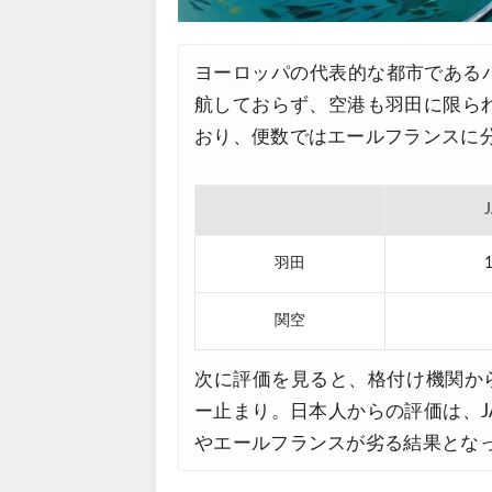
Trip.com) 航空券＋ホテル 
07/23
ヨーロッパの代表的な都市であるパ
JTB) 海外ツアー(20代) 最大2
07/22
航しておらず、空港も羽田に限ら
JTB) 海外ツアー(10代) 最大2
07/22
おり、便数ではエールフランスに
エアトリ) 航空券+ホテル 最大
07/21
エアトリ) 海外航空券 最大10
07/21
Trip.com) ベトナム旅 最大5
07/20
羽田
楽天トラベル) 海外ツアー 最大
07/20
関空
HIS) 海外旅行タイムセール(
07/17
次に評価を見ると、格付け機関か
ー止まり。日本人からの評価は、JA
やエールフランスが劣る結果とな