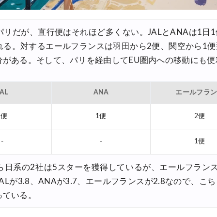
最大5,000円OFFクーポン
リだが、直行便はそれほど多くない。JALとANAは1日
8,000円OFFクーポン
れる。対するエールフランスは羽田から2便、関空から1便
8,000円OFFクーポン
分がある。そして、パリを経由してEU圏内への移動にも便
30,000円OFFクーポン
,000円OFFクーポン
JAL
ANA
エールフラ
0%OFFセール
1便
1便
2便
30,000円OFFクーポン
-
-
1便
関西発)
ら日系の2社は5スターを獲得しているが、エールフランス
Lが3.8、ANAが3.7、エールフランスが2.8なので、こ
っている。