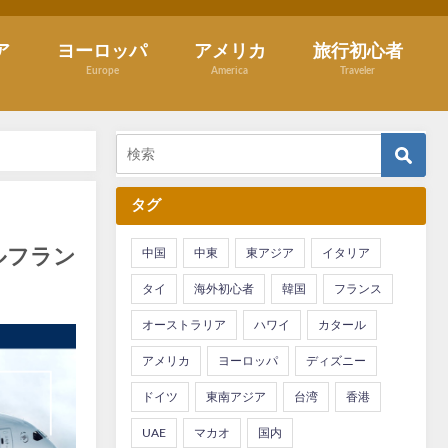
ア
ヨーロッパ
アメリカ
旅行初心者
Europe
America
Traveler
タグ
ルフランス
中国
中東
東アジア
イタリア
タイ
海外初心者
韓国
フランス
オーストラリア
ハワイ
カタール
アメリカ
ヨーロッパ
ディズニー
ドイツ
東南アジア
台湾
香港
UAE
マカオ
国内