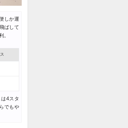
1便しか運
飛ばして
利。
ンス
は4スタ
ちらでもや