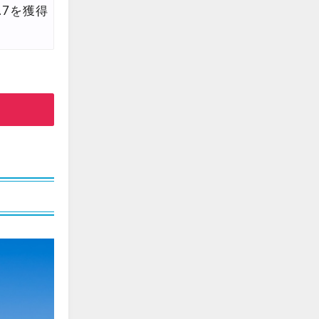
.7を獲得
edit
edit
edit
edit
edit
edit
edit
edit
edit
edit
edit