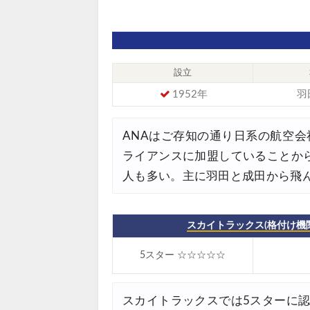
HIS) アイスランドツアー 最大
07/24
Trip.com) 海外航空券 最大2
07/23
Trip.com) 航空券＋ホテル 
07/23
設立
JTB) 海外ツアー(20代) 最大2
07/22
1952年
羽
JTB) 海外ツアー(10代) 最大2
07/22
エアトリ) 航空券+ホテル 最大
ANAはご存知の通り日系の航空会
07/21
ライアンスに加盟していることか
エアトリ) 海外航空券 最大10
07/21
人も多い。主に羽田と成田から飛
Trip.com) ベトナム旅 最大5
07/20
楽天トラベル) 海外ツアー 最大
07/20
スカイトラックス(格付け機関
HIS) 海外旅行タイムセール(
07/17
5スター ☆☆☆☆☆
Trip.com) ホテル 1,500円O
07/16
Trip.com) 航空券 1,500円O
07/16
スカイトラックスでは5スターに