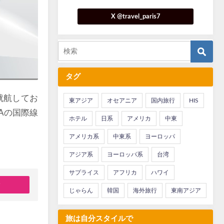
X @travel_paris7
タグ
就航してお
東アジア
オセアニア
国内旅行
HIS
Aの国際線
ホテル
日系
アメリカ
中東
アメリカ系
中東系
ヨーロッパ
アジア系
ヨーロッパ系
台湾
サプライス
アフリカ
ハワイ
行
じゃらん
韓国
海外旅行
東南アジア
旅は自分スタイルで