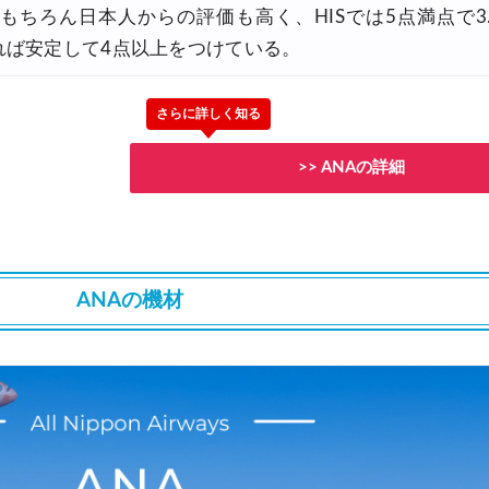
ちろん日本人からの評価も高く、HISでは5点満点で3
30,000円OFFクーポン
れば安定して4点以上をつけている。
FFクーポン
最大50%OFFセール
さらに詳しく知る
>> ANAの詳細
30,000円OFFクーポン
0円OFFクーポン
ANAの機材
大5,000円OFFクーポン
,000円OFFクーポン
0円OFFクーポン
Fクーポン