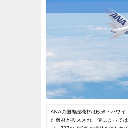
Trip.com) サマーメガSALE
07/07
Trip.com) 台湾旅 最大50%O
07/06
楽天トラベル) 海外ツアー 最大
07/05
Trip.com) 海外航空券(セン
07/03
HIS) 超目玉ツアー(スーパー
07/03
HIS) 海外航空券 2,000円O
07/01
JTB) エールフランス便(航空券
07/01
JTB) ルフトハンザドイツ航空便
07/01
JTB) KLMオランダ航空便(航
07/01
JTB) オーストリア航空便(航空
07/01
ANAの国際線機材は欧米・ハワイ
JTB) ユナイテッド航空便(航空
07/01
た機材が投入され、便によっては
JTB) アメリカン航空便(航空券
07/01