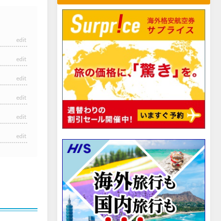
edit
edit
edit
edit
edit
edit
edit
edit
edit
edit