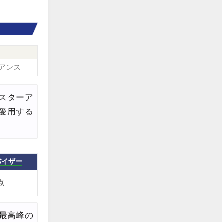
edit
edit
edit
合
edit
アンス
edit
はスターア
edit
愛用する
edit
edit
edit
バイザー
edit
点
edit
最高峰の
edit