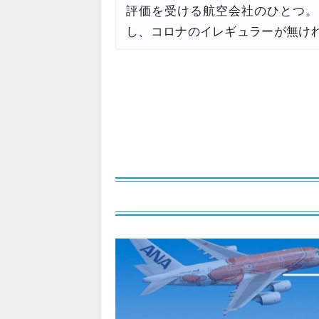
評価を受ける航空会社のひとつ。も
楽天トラベル) 海外ツアー 最大
07/15
し、コロナのイレギュラーが無け
HIS) 海外航空券 2,000円O
07/14
Trip.com) アメリカ西海岸 
07/13
JTB) 夏旅タイムセール
07/10
楽天トラベル) 海外ツアー 最大
07/10
HIS) 海外航空券タイムセール
07/08
HIS) 海外航空券 最大20,00
07/07
Trip.com) 航空券+ホテル 最
07/07
Trip.com) 海外航空券 最大3
07/07
Trip.com) ホテル 最大3,00
07/07
Trip.com) 空港送迎 50%OF
07/07