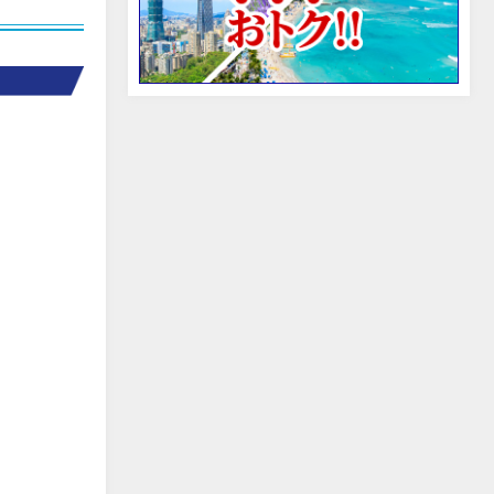
edit
edit
edit
edit
edit
edit
edit
edit
edit
edit
edit