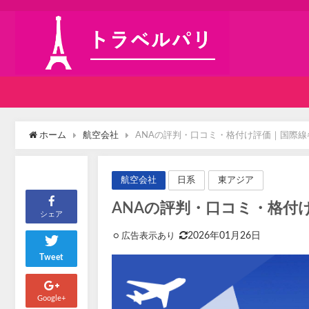
ホーム
航空会社
ANAの評判・口コミ・格付け評価｜国際
日系
東アジア
航空会社
ANAの評判・口コミ・格付
シェア
2026年01月26日
Tweet
Google+