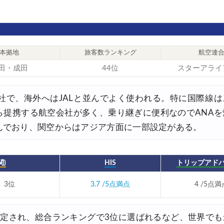
30,000円OFFクーポン
,500円OFFクーポン
最大5,000円OFFクーポン
本拠地
旅客数ランキング
航空連
8,000円OFFクーポン
田・成田
44位
スターアライ
8,000円OFFクーポン
30,000円OFFクーポン
社で、海外へはJALと並んでよく使われる。特に国際線
ら提携する航空会社が多く、乗り継ぎに便利なのでANAを
,000円OFFクーポン
んでおり、関空からはアジア方面に一部設定がある。
0%OFFセール
30,000円OFFクーポン
)
HIS
トリップアド
関西発)
3位
3.7 /5点満点
4 /5点満
FFクーポン
FFクーポン
認定され、総合ランキングで3位に選ばれるなど、世界でも