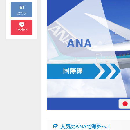
B!
はてブ
Pocket
人気のANAで海外へ！