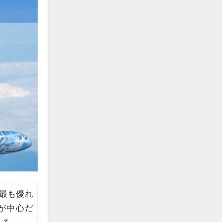
edit
edit
edit
edit
edit
edit
edit
edit
edit
edit
も最も優れ
edit
が中心だ
edit