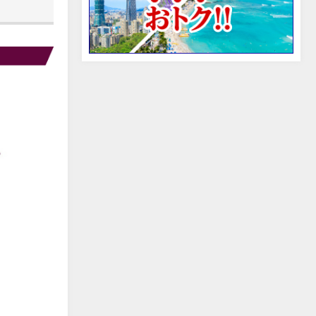
edit
edit
edit
edit
edit
edit
edit
edit
edit
edit
edit
edit