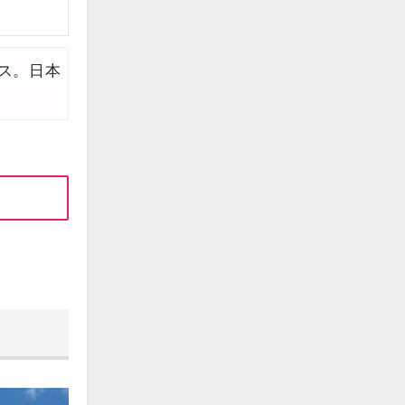
edit
edit
ス。日本
edit
。
edit
edit
edit
edit
edit
edit
edit
edit
edit