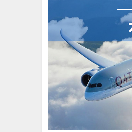
HIS) 超目玉ツアー(スーパー
07/03
HIS) 海外航空券 2,000円O
07/01
JTB) エールフランス便(航空券
07/01
JTB) ルフトハンザドイツ航空便
07/01
JTB) KLMオランダ航空便(航
07/01
JTB) オーストリア航空便(航空
07/01
JTB) ユナイテッド航空便(航空
07/01
JTB) アメリカン航空便(航空券
07/01
JTB) アラスカ航空便(航空券+
07/01
JTB) エアカナダ便(航空券+ホ
07/01
JTB) カンタス航空便(航空券+
07/01