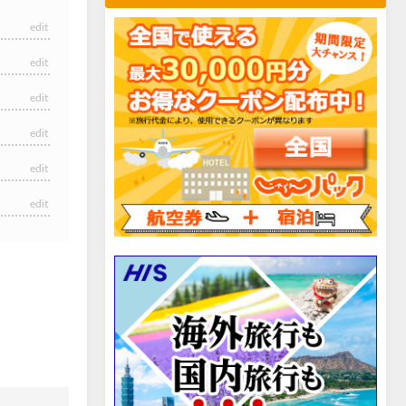
edit
edit
edit
edit
edit
edit
edit
edit
edit
edit
edit