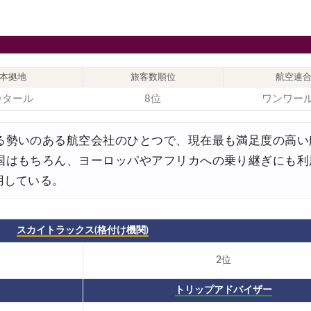
8,000円OFFクーポン
30,000円OFFクーポン
,000円OFFクーポン
本拠地
旅客数順位
航空連
カタール
8位
ワンワー
0%OFFセール
30,000円OFFクーポン
る勢いのある航空会社のひとつで、現在最も満足度の高い
関西発)
国はもちろん、ヨーロッパやアフリカへの乗り継ぎにも利
用している。
FFクーポン
FFクーポン
スカイトラックス(格付け機関)
30,000円OFFクーポン
2位
FFクーポン
最大50%OFFセール
トリップアドバイザー