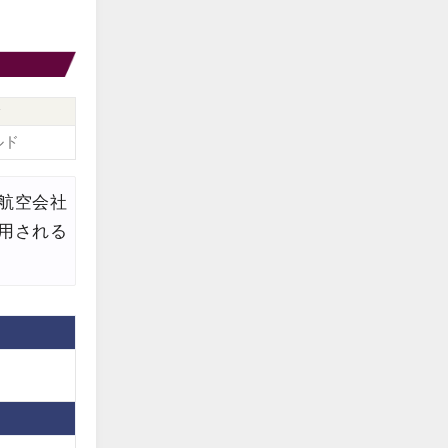
edit
edit
edit
合
ルド
edit
edit
航空会社
edit
用される
edit
edit
edit
edit
edit