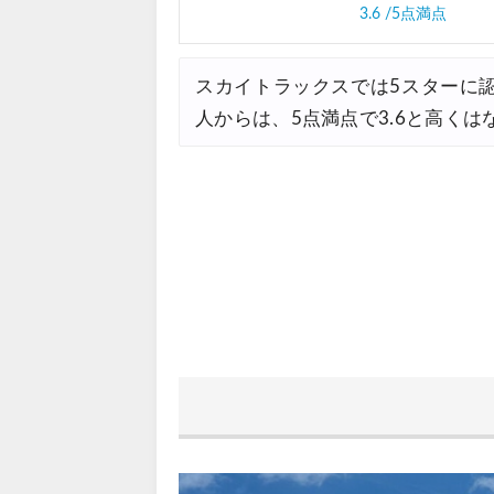
JTB) 夏旅タイムセール
07/10
3.6 /5点満点
楽天トラベル) 海外ツアー 最大
07/10
スカイトラックスでは5スターに
HIS) 海外航空券タイムセール
07/08
人からは、5点満点で3.6と高く
HIS) 海外航空券 最大20,00
07/07
Trip.com) 航空券+ホテル 最
07/07
Trip.com) 海外航空券 最大3
07/07
Trip.com) ホテル 最大3,00
07/07
Trip.com) 空港送迎 50%OF
07/07
Trip.com) サマーメガSALE
07/07
Trip.com) 台湾旅 最大50%O
07/06
楽天トラベル) 海外ツアー 最大
07/05
Trip.com) 海外航空券(セン
07/03