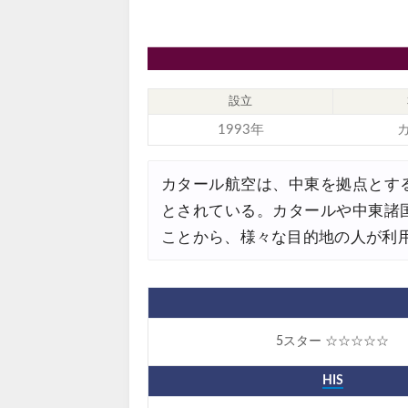
JTB) 海外ツアー(10代) 最大2
07/22
エアトリ) 航空券+ホテル 最大
07/21
エアトリ) 海外航空券 最大10
07/21
設立
1993年
Trip.com) ベトナム旅 最大5
07/20
楽天トラベル) 海外ツアー 最大
07/20
カタール航空は、中東を拠点とす
HIS) 海外旅行タイムセール(
07/17
とされている。カタールや中東諸
ことから、様々な目的地の人が利
Trip.com) ホテル 1,500円O
07/16
Trip.com) 航空券 1,500円O
07/16
楽天トラベル) 海外ツアー 最大
07/15
5スター ☆☆☆☆☆
HIS) 海外航空券 2,000円O
07/14
Trip.com) アメリカ西海岸 
HIS
07/13