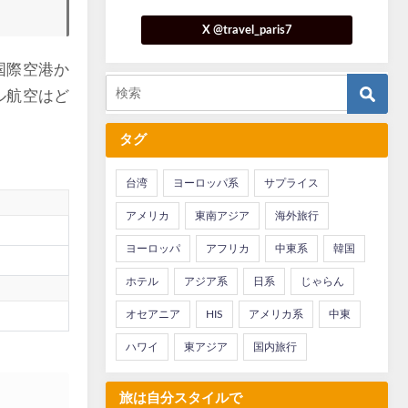
X @travel_paris7
国際空港か
ル航空はど
タグ
台湾
ヨーロッパ系
サプライス
アメリカ
東南アジア
海外旅行
ヨーロッパ
アフリカ
中東系
韓国
ホテル
アジア系
日系
じゃらん
オセアニア
HIS
アメリカ系
中東
ハワイ
東アジア
国内旅行
旅は自分スタイルで