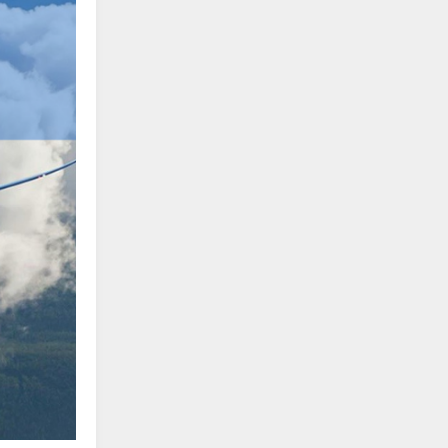
edit
edit
edit
edit
edit
edit
edit
edit
edit
edit
edit