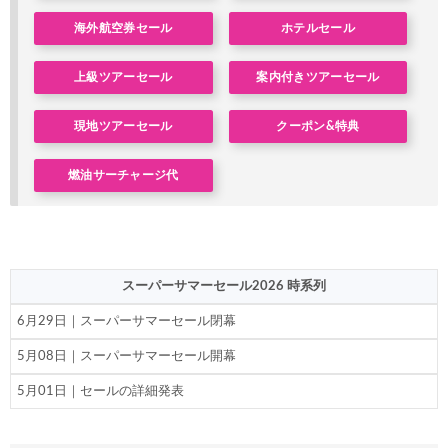
楽天トラベル) 海外ツアー(スーパーセール) 最大50,000円OFFクー
06/04
海外航空券セール
ホテルセール
Trip.com) 航空券＋ホテル 最大5,000円OFFクーポン
06/03
上級ツアーセール
案内付きツアーセール
Trip.com) ホテル 最大2,000円OFFクーポン
06/02
Agoda) ホテル 最大8%OFFクーポン
06/01
現地ツアーセール
クーポン&特典
Trip.com) 海外ホテル2%OFFクーポン TRIP1
06/01
燃油サーチャージ代
エアトリ) 海外航空券(60日前) 1,000円OFFクーポン
06/01
Trip.com) 海外航空券1%OFFクーポン TRIP2
06/01
楽天トラベル) 海外ツアー 最大30,000円OFFクーポン
05/30
スーパーサマーセール2026 時系列
HIS) 海外ツアー(セブンカード) 5%OFFクーポン
05/29
6月29日｜スーパーサマーセール閉幕
楽天トラベル) 海外ツアー 最大50,000円OFFクーポン
05/28
5月08日｜スーパーサマーセール開幕
JTB) 海外ツアー(冬・春) 最大40,000円OFFクーポン
05/27
5月01日｜セールの詳細発表
JTB) 海外ツアー(秋・冬) 最大20,000円OFFクーポン
05/27