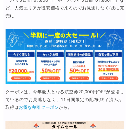
「パリ5日間 69,800円」や「ハワイ5日間 69,800円」な
JTB) エバー航空便(航空券+ホテル) 最大20,000円OFFクー
04/01
ど、人気エリアが激安価格で来るのでお見逃しなく(既に完
JTB) シンガポール航空便(航空券+ホテル) 最大20,000円OFFク
04/01
売)↓
JTB) マレーシア航空便(航空券+ホテル) 最大20,000円OFFク
04/01
JTB) ベトナム航空便(航空券+ホテル) 最大20,000円OFFク
04/01
Trip.com) 航空券＋ホテル 最大5,000円OFFクーポン
04/01
楽天トラベル) 海外ツアー 最大20,000円OFFクーポン
03/30
Peach) タイムセール(バンコク・シンガポール)
03/27
サプライス) 海外航空券 3,000円OFFクーポン
03/26
HIS) 海外航空券(東アジア) 2,000円OFFクーポン
03/26
クーポンは、今年最大となる航空券20,000円OFFが登場し
ているのでお見逃しなく。11日間限定の配布(終了済み)。
Trip.com) 海外航空券 アジア行き6,900円~
03/25
取得は
お得な割引クーポン
から。
Trip.com) 航空券＋ホテル 最大5,000円OFFクーポン
03/23
Trip.com) 海外航空券 最大2,500円OFFクーポン
03/23