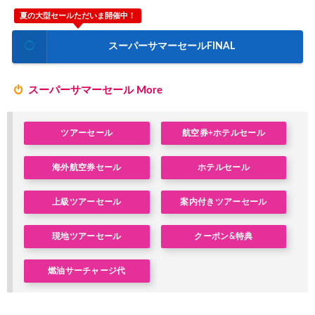
夏の大型セールただいま開催中！
Trip.com) サマーメガSALE
07/07
Trip.com) 台湾旅 最大50%OFFセール
07/06
◯
スーパーサマーセールFINAL
楽天トラベル) 海外ツアー 最大30,000円OFFクーポン
07/05
スーパーサマーセール More
Trip.com) 海外航空券(セントレア発) 最大7,000円OFFクー
07/03
HIS) 超目玉ツアー(スーパーサマーセール)
07/03
ツアーセール
航空券+ホテルセール
HIS) 海外航空券 2,000円OFFクーポン
07/01
海外航空券セール
ホテルセール
JTB) エールフランス便(航空券+ホテル) 最大120,000円OFFク
07/01
JTB) ルフトハンザドイツ航空便(航空券+ホテル) 最大120,000円OFF
07/01
上級ツアーセール
案内付きツアーセール
JTB) KLMオランダ航空便(航空券+ホテル) 最大120,000円OFF
07/01
現地ツアーセール
クーポン&特典
JTB) オーストリア航空便(航空券+ホテル) 最大120,000円OFF
07/01
燃油サーチャージ代
JTB) ユナイテッド航空便(航空券+ホテル) 最大40,000円OFFク
07/01
JTB) アメリカン航空便(航空券+ホテル) 最大40,000円OFFク
07/01