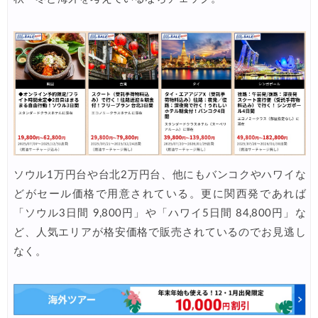
Trip.com) ホテル 最大3,000円OFFクーポン
05/14
HIS) 海外航空券タイムセール
05/13
Trip.com) 航空券+ホテル 最大5,000円OFFクーポン
05/12
Trip.com) ホテル 最大3,000円OFFクーポン
05/12
Trip.com) 海外航空券 最大3,000円OFFクーポン
05/12
エアトリ) 航空券+ホテル 最大30,000円OFFクーポン
05/11
ソウル1万円台や台北2万円台、他にもバンコクやハワイな
エアトリ) 海外ホテル 最大30,000円OFFクーポン
05/11
どがセール価格で用意されている。更に関西発であれば
エアトリ) 海外航空券 最大10,000円OFFクーポン
05/11
「ソウル3日間 9,800円」や「ハワイ5日間 84,800円」な
ど、人気エリアが格安価格で販売されているのでお見逃し
楽天トラベル) 海外ツアー 最大30,000円OFFクーポン
05/10
なく。
HIS) スーパーサマーセール2026
05/08
HIS) 海外航空券 2,000円OFFクーポン
05/08
楽天トラベル) 海外ツアー 最大50,000円OFFクーポン
05/08