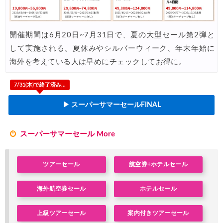
Trip.com) 海外航空券1%OFFクーポン TRIP2
05/01
エアトリ) 海外航空券 最大4,000円OFFクーポン
04/30
開催期間は6月20日~7月31日で、夏の大型セール第2弾と
して実施される。夏休みやシルバーウィーク、年末年始に
楽天トラベル) 海外ツアー 最大30,000円OFFクーポン
04/30
海外を考えている人は早めにチェックしてお得に。
JTB) 夏旅キャンペーン(ポイント還元)
04/27
7/31(木)で終了済み...
楽天トラベル) 海外ツアー 最大30,000円OFFクーポン
04/25
Trip.com) 海外航空券(アジア・ハワイ) 6,900円~
▶ スーパーサマーセールFINAL
04/25
ANA) 航空券+ホテル 最大80,000円OFFクーポン
04/23
スーパーサマーセール More
Trip.com) 航空券＋ホテル 最大5,000円OFFクーポン
04/23
Trip.com) 海外航空券 最大2,500円OFFクーポン
04/23
ツアーセール
航空券+ホテルセール
JAL) 海外航空券+ホテルタイムセール
04/22
海外航空券セール
ホテルセール
JAL) 海外航空券+ホテル 最大40,000円OFFクーポン
04/22
上級ツアーセール
案内付きツアーセール
HIS) 海外航空券タイムセール
04/20