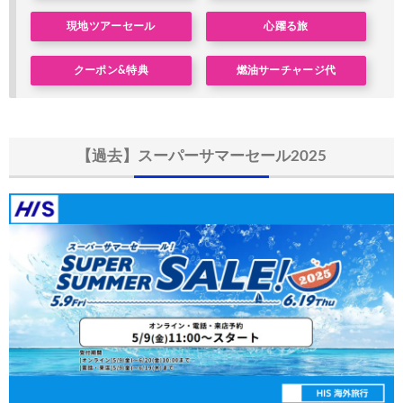
Trip.com) ベトナム旅行 最大50%OFFセール
04/20
現地ツアーセール
心躍る旅
Trip.com) ベトナム航空 10%OFFクーポン
04/20
クーポン&特典
燃油サーチャージ代
Trip.com) ホテル 最大2,500円OFFクーポン
04/20
Trip.com) 海外航空券 最大2,500円OFFクーポン
04/20
Trip.com) 海外航空券+ホテル 最大5,000円OFFクーポン
04/20
【過去】スーパーサマーセール2025
HIS) 海外ツアー緊急タイムセール
04/15
HIS) 海外ツアー緊急タイムセール(関西発)
04/14
Trip.com) 海外航空券+ホテル 最大5,000円OFFクーポン
04/13
Trip.com) ホテル 最大2,500円OFFクーポン
04/13
Trip.com) 海外航空券 最大2,500円OFFクーポン
04/13
HIS) JAL/ANA限定 最大15,000円OFFセール
04/13
HIS) オーストラリア添乗員同行ツアー 最大15,000円OFFクー
04/11