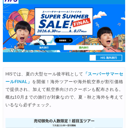
08/04
Trip.com) 韓国旅 最大50%OFFセール
08/03
Trip.com) 海外ホテル2%OFFクーポン TRIP1
08/01
エアトリ) 海外航空券(60日前) 1,000円OFFクーポン
08/01
Trip.com) 海外航空券1%OFFクーポン TRIP2
08/01
Trip.com) タイ旅行 最大50%OFFセール
07/27
Trip.com) ホテル 1,500円OFFクーポン
07/30
楽天トラベル) 海外ツアー 最大10,000円OFFクーポン
HISでは、夏の大型セール後半戦として
「スーパーサマーセ
07/30
ールFINAL」
を開催！海外ツアーや海外航空券が割引価格
Trip.com) 航空券 1,500円OFFクーポン
07/30
で提供され、加えて航空券向けのクーポンも配布される。
Trip.com) NY/ロンドン/タイ ホテル 10%OFFクーポン
07/27
概ね10月までの旅行が対象なので、夏・秋と海外を考えて
いるなら必ずチェック。
Trip.com) タイ航空券 10%OFFクーポン
07/27
楽天トラベル) 海外ツアー 最大30,000円OFFクーポン
07/25
Trip.com) 海外航空券(アジア) 6,900円~
07/25