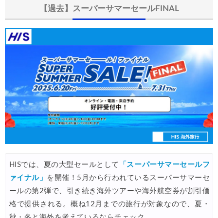
楽天トラベル) 海外ツアー 最大30,000円OFFクーポン
05/25
【過去】スーパーサマーセールFINAL
Trip.com) 海外航空券(アジア・ハワイ) 6,900円~
05/25
Trip.com) 航空券＋ホテル 最大5,000円OFFクーポン
05/23
Trip.com) 海外航空券 最大2,500円OFFクーポン
05/23
HIS) 海外旅行タイムセール
05/22
楽天トラベル) 海外ツアー 最大50,000円OFFクーポン
05/22
HIS) 海外航空券タイムセール
05/21
楽天トラベル) 海外ツアー 最大30,000円OFFクーポン
05/20
HIS) 海外航空券 2,000円OFFクーポン
05/19
楽天トラベル) 海外ツアー 最大30,000円OFFクーポン
05/15
HISでは、夏の大型セールとして
「スーパーサマーセールフ
ァイナル」
を開催！5月から行われているスーパーサマーセ
楽天トラベル) 海外ツアー 最大50,000円OFFクーポン
05/16
ールの第2弾で、引き続き海外ツアーや海外航空券が割引価
Trip.com) 航空券+ホテル 最大5,000円OFFクーポン
05/14
格で提供される。概ね12月までの旅行が対象なので、夏・
Trip.com) 海外航空券 最大3,000円OFFクーポン
秋・冬と海外を考えているならチェック。
05/14