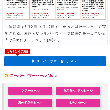
HIS) 海外ツアー(関西発) 最大100,000円OFFクーポン
03/12
HIS) アジア・ハワイ・グアム航空券 2,000円OFFクーポン
03/12
HIS) 海外ツアー 最大60,000円OFFクーポン
03/06
開催期間は5月9日~6月19日で、夏の大型セールとして実
HIS) 夏先ドリキャンペーン
03/06
施される。夏休みやシルバーウィークに海外を考えている
Trip.com) 3.3メガセール
03/03
人は早めにチェックしてお得に。
Trip.com) 航空券+ホテル 最大5,000円OFFクーポン
03/03
こちらは終了済み
Trip.com) ホテル 最大3,000円OFFクーポン
03/03
▶ スーパーサマーセール2025
HIS) 春旅ウルトラセール
02/20
JTB) 海外ツアー 最大60,000円OFFクーポン
02/18
スーパーサマーセール More
Trip.com) 海外ホテル2%OFFクーポン TRIP1
02/17
ツアーセール
航空券+ホテルセール
Trip.com) 海外航空券1%OFFクーポン TRIP2
02/17
HIS) 海外航空券 2,000円OFFクーポン
02/13
海外航空券セール
ホテルセール