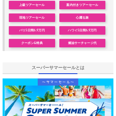
NEWT) 海外ツアー 最大10%OFFクーポン
02/07
上級ツアーセール
案内付きツアーセール
Trip.com) 航空券 最大3,000円OFFクーポン
03/03
現地ツアーセール
心躍る旅
Trip.com) 海外航空券 最大2,500円OFFクーポン
02/23
サプライス) 海外航空券 3,000円OFFクーポン
02/06
パリ5日間6.9万円
ハワイ5日間6.9万円
HIS) 旅のセレクション
02/03
クーポン&特典
燃油サーチャージ代
サプライス) 海外航空券 3,000円OFFクーポン
02/20
HIS) 海外航空券 2,000円OFFクーポン
02/20
スーパーサマーセールとは
HIS) 夏旅キャンペーン(関西発)
01/23