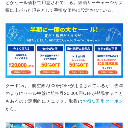
どがセール価格で用意されている。燃油サーチャージが大
楽天トラベル) 海外ツアー 最大30,000円OFFクーポン
06/20
幅に上がった現在として手頃な価格に設定されている。
HIS) 海外旅行タイムセール(関西発)
06/19
HIS) 海外航空券 2,000円OFFクーポン
06/19
HIS) ドイツツアー(添乗員同行) 最大15,000円OFFクーポン
06/18
Expedia) 夏旅特大ホテル 最大40%OFFセール
06/18
JAL) 海外航空券+ホテル 最大40,000円OFFクーポン
06/17
楽天トラベル) 海外ツアー(スーパーセール) 最大50,000円OFFクー
06/16
Trip.com) ロサンゼルス旅行 最大50%OFFセール
06/15
クーポンは、航空券2,000円OFFが用意されているが、去年
楽天トラベル) 海外ツアー 最大30,000円OFFクーポン
06/15
のようにセール中盤に航空券20,000円OFFが登場すること
Agoda) 夏旅行ホテル 最大20%OFFセール
06/15
もあるので定期的にチェック。取得は
お得な割引クーポン
から。
Agoda) リゾートホテル 最大15%OFFセール
06/12
HIS) 海外航空券 2,000円OFFクーポン
06/12