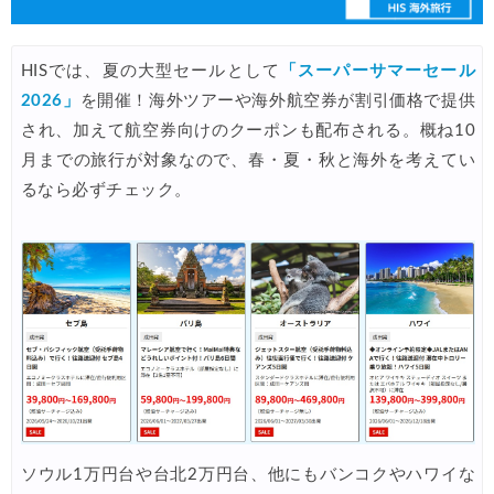
楽天トラベル) 海外ツアー(サマーSALE) 最大50,000円OFFク
06/30
楽天トラベル) 海外ツアー 最大30,000円OFFクーポン
06/30
HISでは、夏の大型セールとして
「スーパーサマーセール
Trip.com) 海外航空券(香港) 最大5,000円OFFクーポン
2026」
を開催！海外ツアーや海外航空券が割引価格で提供
06/29
され、加えて航空券向けのクーポンも配布される。概ね10
Trip.com) 韓国旅 最大50%OFFセール
06/29
月までの旅行が対象なので、春・夏・秋と海外を考えてい
エアトリ) 海外航空券 最大3,000円OFFクーポン
06/28
るなら必ずチェック。
HIS) 海外航空券 2,000円OFFクーポン
06/26
HIS) 海外航空券タイムセール
06/26
楽天トラベル) 海外ツアー 最大15,000円OFFクーポン
06/25
Trip.com) 海外航空券(アジア) 6,900円~
06/25
Trip.com) 航空券＋ホテル 最大5,000円OFFクーポン
06/23
Trip.com) 海外航空券 最大2,500円OFFクーポン
06/23
Trip.com) タイ旅 最大50%OFFセール
06/22
ソウル1万円台や台北2万円台、他にもバンコクやハワイな