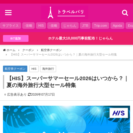
toggle
navigation
サプライス
-攻略
HIS
-攻略
じゃらん
JTB
Trip.com
Agoda
Exp
ホテル最大10,000円事前配布！じゃらん
8/7追加
ホーム
クーポン
航空券クーポン
【HIS】スーパーサマーセール2026はいつから？｜夏の海外旅行大型セール特集
航空券クーポン
HIS
海外旅行
【HIS】スーパーサマーセール2026はいつから？｜
夏の海外旅行大型セール特集
2026年07月17日