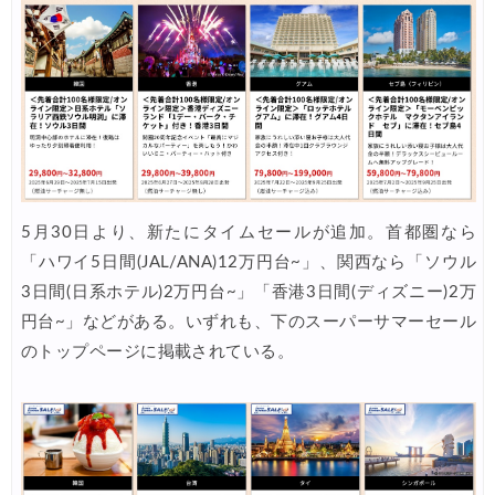
HIS) オーストラリア・リゾート航空券 2,000円OFFクーポ
03/19
Expedia) 春旅・GWセール 最大40%OFF
03/19
サプライス) 海外航空券 3,000円OFFクーポン
03/19
HIS) 北欧添乗員同行ツアー 最大10,000円OFFクーポン
03/17
JAL) 海外ダイナミックパッケージ タイムセール
03/17
JAL) 海外ダイナミックパッケージ 最大40,000円OFFクーポ
03/17
5月30日より、新たにタイムセールが追加。首都圏なら
HIS) 海外航空券 タイムセール
03/17
「ハワイ5日間(JAL/ANA)12万円台~」、関西なら「ソウル
3日間(日系ホテル)2万円台~」「香港3日間(ディズニー)2万
HIS) ANA便(航空券+ホテル) 最大15,000円CB
03/17
円台~」などがある。いずれも、下のスーパーサマーセール
Trip.com) 航空券+ホテル 最大50%OFFセール
03/16
のトップページに掲載されている。
Trip.com) ハワイ 最大50%OFFセール
03/16
Trip.com) ベトナム 最大50%OFFセール
03/16
サプライス) 海外航空券 3,000円OFFクーポン
03/13