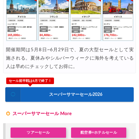
JTB) 海外ツアータイムセール
06/11
HIS) イギリスツアー(添乗員同行) 最大15,000円OFFクーポ
06/11
JAL) 海外航空券タイムセール
06/11
楽天トラベル) 海外ツアー 最大30,000円OFFクーポン
06/10
楽天トラベル) 海外ツアー(スーパーセール) 最大50,000円OFFクー
06/11
開催期間は5月8日~6月29日で、夏の大型セールとして実
施される。夏休みやシルバーウィークに海外を考えている
Expedia) ホテル(VISA所有者) 18%OFFクーポン
06/08
人は早めにチェックしてお得に。
Expedia) 航空券+ホテル 4,500円OFFクーポン
06/08
セール前半戦は6月で終了！
HIS) 海外航空券 2,000円OFFクーポン
06/06
HIS) 韓国航空券(関西発) 2,000円OFFクーポン
◯
スーパーサマーセール2026
06/05
HIS) 海外航空券タイムセール
06/05
スーパーサマーセール More
楽天トラベル) 海外ツアー 最大30,000円OFFクーポン
06/05
HIS) アジアビーチキャンペーン(関西発)
06/04
ツアーセール
航空券+ホテルセール