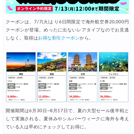
Trip.com) 航空券 1,500円OFFクーポン
07/16
楽天トラベル) 海外ツアー 最大30,000円OFFクーポン
07/15
クーポンは、7/7(火)より6日間限定で海外航空券20,000円
クーポンが登場。めったに出ないレアタイプなのでお見逃
HIS) 海外航空券 2,000円OFFクーポン
07/14
しなく。取得は
お得な割引クーポン
から。
Trip.com) アメリカ西海岸 最大50%OFFセール
07/13
JTB) 夏旅タイムセール
07/10
楽天トラベル) 海外ツアー 最大30,000円OFFクーポン
07/10
HIS) 海外航空券タイムセール
07/08
HIS) 海外航空券 最大20,000円OFFクーポン
07/07
Trip.com) 航空券+ホテル 最大5,000円OFFクーポン
07/07
Trip.com) 海外航空券 最大3,000円OFFクーポン
07/07
開催期間は6月30日~8月17日で、夏の大型セール後半戦と
して実施される。夏休みやシルバーウィークに海外を考え
Trip.com) ホテル 最大3,000円OFFクーポン
07/07
ている人は早めにチェックしてお得に。
Trip.com) 空港送迎 50%OFFクーポン
07/07