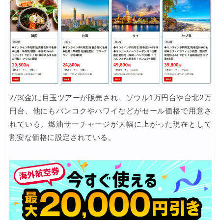
HIS) 海外航空券 3,000円OFFクーポン
07/24
HIS) アイスランドツアー 最大30,000円OFFクーポン
07/24
Trip.com) 海外航空券 最大2,500円OFFクーポン
07/23
Trip.com) 航空券＋ホテル 最大5,000円OFFクーポン
07/23
JTB) 海外ツアー(20代) 最大28,000円OFFクーポン
07/22
7/3(金)に目玉ツアーが販売され、ソウル1万円台や台北2万
JTB) 海外ツアー(10代) 最大28,000円OFFクーポン
07/22
円台、他にもバンコクやハワイなどがセール価格で用意さ
れている。燃油サーチャージが大幅に上がった現在として
エアトリ) 航空券+ホテル 最大30,000円OFFクーポン
07/21
割安な価格に設定されている。
エアトリ) 海外航空券 最大10,000円OFFクーポン
07/21
Trip.com) ベトナム旅 最大50%OFFセール
07/20
楽天トラベル) 海外ツアー 最大30,000円OFFクーポン
07/20
HIS) 海外旅行タイムセール(関西発)
07/17
Trip.com) ホテル 1,500円OFFクーポン
07/16