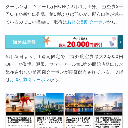
クーポンは、ツアー1万円OFF(12月/1月出発)、航空券3千
JTB) 海外ツアータイムセール
05/07
円OFFが新たに登場。第1弾よりは弱いが、配布自体が減っ
Trip.com) 航空券+ホテル 最大10,000円OFFクーポン
05/07
ているのでこの機会に。取得は
お得な割引クーポン
から。
楽天トラベル) 海外ツアー 最大30,000円OFFクーポン
05/05
HIS) JAL/ANA限定 最大15,000円OFFセール
05/04
HIS) 海外旅行 売切御免タイムセール
05/01
6月25日より、1週間限定で「海外航空券最大20,000円
HIS) 海外航空券 2,000円OFFクーポン
05/01
OFF」が登場。通常、サマーセール第1弾の開始時期にしか
HIS) 海外ツアー(関西発) 最大50,000円OFFクーポン
配布されない超高額クーポンが再度配布されている。取得
05/01
は
お得な割引クーポン
から。
HIS) 海外航空券(関西発東アジア) 2,000円OFFクーポン
05/01
エアトリ) 海外航空券(60日前) 1,000円OFFクーポン
05/01
楽天トラベル) 海外ツアー 最大50,000円OFFクーポン
05/01
楽天トラベル) 海外ホテル ポイント最大35%還元
05/01
Trip.com) 海外ホテル2%OFFクーポン TRIP1
05/01