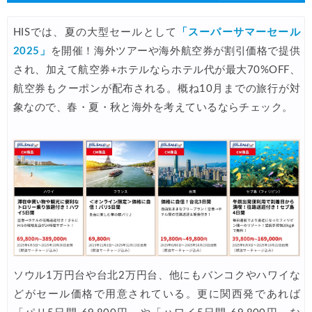
JTB) 海外ツアータイムセール
04/11
HISでは、夏の大型セールとして
「スーパーサマーセール
サプライス) 海外航空券 3,000円OFFクーポン
04/09
2025」
を開催！海外ツアーや海外航空券が割引価格で提供
Expedia) ホテル 10%OFFクーポン
04/08
され、加えて航空券+ホテルならホテル代が最大70%OFF、
航空券もクーポンが配布される。概ね10月までの旅行が対
サプライス) 海外航空券 3,000円OFFクーポン
04/02
象なので、春・夏・秋と海外を考えているならチェック。
HIS) 海外航空券(ヨーロッパ) 2,000円OFFクーポン
04/02
楽天トラベル) ホテル＋10％キャンペーン
04/02
エアトリ) 海外航空券+ホテル 最大30,000円OFFクーポン
04/01
エアトリ) 海外ホテル 最大30,000円OFFクーポン
04/01
エアトリ) 海外航空券 最大10,000円OFFクーポン
04/01
JTB) JAL便(航空券+ホテル) 最大20,000円OFFクーポン
04/01
JTB) 大韓航空便(航空券+ホテル) 最大20,000円OFFクーポン
04/01
ソウル1万円台や台北2万円台、他にもバンコクやハワイな
どがセール価格で用意されている。更に関西発であれば
JTB) チャイナエアライン便(航空券+ホテル) 最大20,000円OFFク
04/01