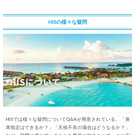
Trip.com) 航空券＋ホテル 最大5,000円OFFクーポン
04/23
Trip.com) 海外航空券 最大2,500円OFFクーポン
04/23
HISの様々な疑問
JAL) 海外航空券+ホテルタイムセール
04/22
JAL) 海外航空券+ホテル 最大40,000円OFFクーポン
04/22
HIS) 海外航空券タイムセール
04/20
Trip.com) ベトナム旅行 最大50%OFFセール
04/20
Trip.com) ベトナム航空 10%OFFクーポン
04/20
Trip.com) ホテル 最大2,500円OFFクーポン
04/20
Trip.com) 海外航空券 最大2,500円OFFクーポン
04/20
Trip.com) 海外航空券+ホテル 最大5,000円OFFクーポン
04/20
HISでは様々な疑問についてQ&Aが用意されている。「座
HIS) 海外ツアー緊急タイムセール
04/15
席指定はできるか？」「天候不良の場合はどうなるか？」
HIS) 海外ツアー緊急タイムセール(関西発)
04/14