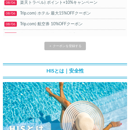
楽天トラベル) ポイント+10%キャンペーン
08/06
Trip.com) ホテル 最大15%OFFクーポン
08/06
Trip.com) 航空券 10%OFFクーポン
08/06
楽天トラベル) 海外ツアー 最大20,000円OFFクーポン
08/05
HIS) 海外航空券タイムセール
08/04
＋ クーポンを登録する
HIS) 航空券/航空券+ホテル 最大30,000円CB
08/04
Trip.com) 韓国旅 最大50%OFFセール
08/03
HISとは｜安全性
Trip.com) 海外ホテル2%OFFクーポン TRIP1
08/01
エアトリ) 海外航空券(60日前) 1,000円OFFクーポン
08/01
Trip.com) 海外航空券1%OFFクーポン TRIP2
08/01
Trip.com) タイ旅行 最大50%OFFセール
07/27
Trip.com) ホテル 1,500円OFFクーポン
07/30