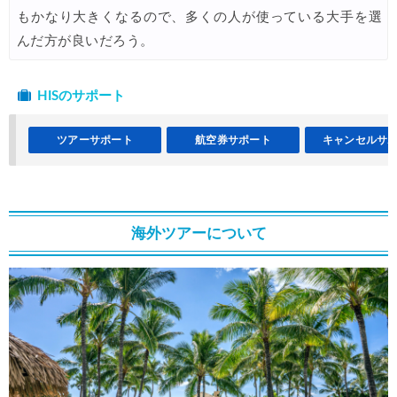
Trip.com) ロサンゼルス旅行 最大50%OFFセール
もかなり大きくなるので、多くの人が使っている大手を選
06/15
んだ方が良いだろう。
楽天トラベル) 海外ツアー 最大30,000円OFFクーポン
06/15
Agoda) 夏旅行ホテル 最大20%OFFセール
06/15
HISのサポート
Agoda) リゾートホテル 最大15%OFFセール
06/12
ツアーサポート
航空券サポート
キャンセルサ
HIS) 海外航空券 2,000円OFFクーポン
06/12
JTB) 海外ツアータイムセール
06/11
HIS) イギリスツアー(添乗員同行) 最大15,000円OFFクーポ
06/11
海外ツアーについて
JAL) 海外航空券タイムセール
06/11
楽天トラベル) 海外ツアー 最大30,000円OFFクーポン
06/10
楽天トラベル) 海外ツアー(スーパーセール) 最大50,000円OFFクー
06/11
Expedia) ホテル(VISA所有者) 18%OFFクーポン
06/08
Expedia) 航空券+ホテル 4,500円OFFクーポン
06/08