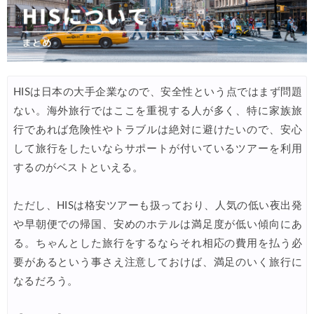
サプライス) 海外航空券 3,000円OFFクーポン
03/26
HIS) 海外航空券(東アジア) 2,000円OFFクーポン
03/26
Trip.com) 海外航空券 アジア行き6,900円~
03/25
Trip.com) 航空券＋ホテル 最大5,000円OFFクーポン
HISは日本の大手企業なので、安全性という点ではまず問題
03/23
ない。海外旅行ではここを重視する人が多く、特に家族旅
Trip.com) 海外航空券 最大2,500円OFFクーポン
03/23
行であれば危険性やトラブルは絶対に避けたいので、安心
HIS) オーストラリア・リゾート航空券 2,000円OFFクーポ
03/19
して旅行をしたいならサポートが付いているツアーを利用
するのがベストといえる。
Expedia) 春旅・GWセール 最大40%OFF
03/19
サプライス) 海外航空券 3,000円OFFクーポン
03/19
ただし、HISは格安ツアーも扱っており、人気の低い夜出発
HIS) 北欧添乗員同行ツアー 最大10,000円OFFクーポン
03/17
や早朝便での帰国、安めのホテルは満足度が低い傾向にあ
る。ちゃんとした旅行をするならそれ相応の費用を払う必
JAL) 海外ダイナミックパッケージ タイムセール
03/17
要があるという事さえ注意しておけば、満足のいく旅行に
JAL) 海外ダイナミックパッケージ 最大40,000円OFFクーポ
03/17
なるだろう。
HIS) 海外航空券 タイムセール
03/17