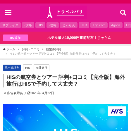
toggle
navigation
サプライス
-攻略
HIS
-攻略
じゃらん
JTB
Trip.com
Agoda
Exp
ホテル最大10,000円事前配布！じゃらん
8/7追加
ホーム
評判・口コミ
航空券評判
HISの航空券とツアー 評判+口コミ【完全版】海外旅行はHISで予約して大丈夫？
航空券評判
HIS
海外旅行
HISの航空券とツアー 評判+口コミ【完全版】海外
旅行はHISで予約して大丈夫？
2026年04月22日