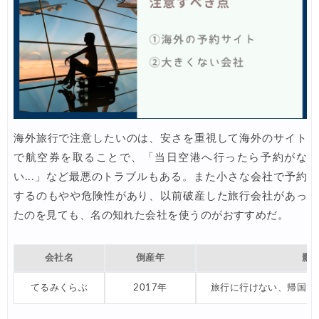
エアトリ) 航空券+ホテル 最大30,000円OFFクーポン
07/21
エアトリ) 海外航空券 最大10,000円OFFクーポン
07/21
Trip.com) ベトナム旅 最大50%OFFセール
07/20
楽天トラベル) 海外ツアー 最大30,000円OFFクーポン
07/20
HIS) 海外旅行タイムセール(関西発)
07/17
Trip.com) ホテル 1,500円OFFクーポン
07/16
海外旅行で注意したいのは、安さを重視して海外のサイト
で航空券を取ることで、「当日空港へ行ったら予約がな
Trip.com) 航空券 1,500円OFFクーポン
07/16
い...」など最悪のトラブルもある。また小さな会社で予約
楽天トラベル) 海外ツアー 最大30,000円OFFクーポン
07/15
するのもやや危険性があり、以前破産した旅行会社があっ
HIS) 海外航空券 2,000円OFFクーポン
07/14
たのを見ても、名の知れた会社を使うのがおすすめだ。
Trip.com) アメリカ西海岸 最大50%OFFセール
07/13
会社名
倒産年
影
JTB) 夏旅タイムセール
07/10
てるみくらぶ
2017年
旅行に行けない、帰国で
楽天トラベル) 海外ツアー 最大30,000円OFFクーポン
07/10
HIS) 海外航空券タイムセール
07/08