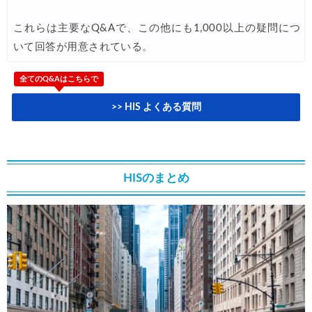
エアトリ) 海外ホテル 最大30,000円OFFクーポン
04/01
これらは主要なQ&Aで、この他にも1,000以上の疑問につ
エアトリ) 海外航空券 最大10,000円OFFクーポン
04/01
いて回答が用意されている。
JTB) JAL便(航空券+ホテル) 最大20,000円OFFクーポン
04/01
全てのQ&Aはこちらで
JTB) 大韓航空便(航空券+ホテル) 最大20,000円OFFクーポン
04/01
>> HIS よくある質問
JTB) チャイナエアライン便(航空券+ホテル) 最大20,000円OFFク
04/01
JTB) エバー航空便(航空券+ホテル) 最大20,000円OFFクー
04/01
JTB) シンガポール航空便(航空券+ホテル) 最大20,000円OFFク
04/01
HISのまとめ
JTB) マレーシア航空便(航空券+ホテル) 最大20,000円OFFク
04/01
JTB) ベトナム航空便(航空券+ホテル) 最大20,000円OFFク
04/01
Trip.com) 航空券＋ホテル 最大5,000円OFFクーポン
04/01
楽天トラベル) 海外ツアー 最大20,000円OFFクーポン
03/30
Peach) タイムセール(バンコク・シンガポール)
03/27