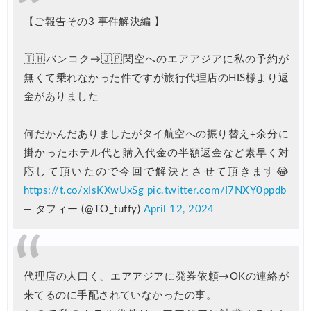
エアトリ) 海外ホテル 最大30,000円OFFクーポン
05/11
【ご報告その3 事件解決編 】
エアトリ) 海外航空券 最大10,000円OFFクーポン
05/11
楽天トラベル) 海外ツアー 最大30,000円OFFクーポン
05/10
🇹🇭バンコク→🇯🇵関空へのエアアジアに私の予約が
無くて乗れなかった件ですが旅行代理店のHIS様より返
HIS) スーパーサマーセール2026
05/08
金がありました
HIS) 海外航空券 2,000円OFFクーポン
05/08
楽天トラベル) 海外ツアー 最大50,000円OFFクーポン
05/08
何だかんだありましたがタイ航空への振り替え+余分に
掛かったホテル代と購入代金の半額返金など素早く対
JTB) 海外ツアータイムセール
05/07
応して頂いたので今回で解決とさせて頂きます😂
Trip.com) 航空券+ホテル 最大10,000円OFFクーポン
05/07
https://t.co/xIsKXwUxSg
pic.twitter.com/I7NXY0ppdb
楽天トラベル) 海外ツアー 最大30,000円OFFクーポン
05/05
— タフィー (@TO_tuffy)
April 12, 2024
HIS) JAL/ANA限定 最大15,000円OFFセール
05/04
HIS) 海外旅行 売切御免タイムセール
05/01
代理店の人曰く、エアアジアに発券依頼→OKの連絡が
HIS) 海外航空券 2,000円OFFクーポン
05/01
来てるのに手配されていなかったの事。
HIS) 海外ツアー(関西発) 最大50,000円OFFクーポン
05/01