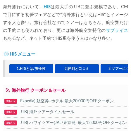
海外旅行において、
HIS
は最大手のJTBに並ぶ規模であり、CM
で目にする初夢フェアなどで"海外旅行といえばHIS"とイメージ
する人も多い。旅行会社なのでツアーはもちろん、航空券だけ
の予約にも使われており、更には海外航空券特化の
サプライス
もあるなど、ネット予約でHIS系を使う人はかなり多い。
HIS メニュー
1.HISとは/安全性
2.評判と口コミ
3.ツアーにつ
海外旅行 クーポン＆セール
Expedia) 航空券+ホテル 最大20,000円OFFクーポン
08/07
JTB) 海外ツアータイムセール
08/07
JTB) ハワイツアー(JAL/東京発) 最大12,000円OFFクーポン
08/07