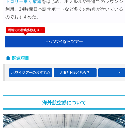
トロリー乗り放題
をはじめ、ホノルルや空港でのラウンジ
楽天トラベル) 海外ツアー 最大30,000円OFFクーポン
05/30
利用、24時間日本語サポートなど多くの特典が付いている
HIS) 海外ツアー(セブンカード) 5%OFFクーポン
05/29
のでおすすめだ。
楽天トラベル) 海外ツアー 最大50,000円OFFクーポン
05/28
現地での特典多数あり！
JTB) 海外ツアー(冬・春) 最大40,000円OFFクーポン
05/27
>> ハワイならツアー
JTB) 海外ツアー(秋・冬) 最大20,000円OFFクーポン
05/27
楽天トラベル) 海外ツアー 最大30,000円OFFクーポン
05/25
関連項目
Trip.com) 海外航空券(アジア・ハワイ) 6,900円~
05/25
ハワイツアーのおすすめ
JTBとHISどちら？
-
Trip.com) 航空券＋ホテル 最大5,000円OFFクーポン
05/23
Trip.com) 海外航空券 最大2,500円OFFクーポン
05/23
HIS) 海外旅行タイムセール
05/22
海外航空券について
楽天トラベル) 海外ツアー 最大50,000円OFFクーポン
05/22
HIS) 海外航空券タイムセール
05/21