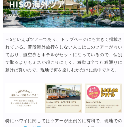
HIS) 海外航空券 2,000円OFFクーポン
06/06
HIS) 韓国航空券(関西発) 2,000円OFFクーポン
06/05
HIS) 海外航空券タイムセール
06/05
楽天トラベル) 海外ツアー 最大30,000円OFFクーポン
06/05
HISといえばツアーであり、トップページにも大きく掲載さ
HIS) アジアビーチキャンペーン(関西発)
06/04
れている。普段海外旅行をしない人にはこのツアーが向い
ており、航空券とホテルがセットになっているので、個別
楽天トラベル) 海外ツアー(スーパーセール) 最大50,000円OFFクー
06/04
で取るよりもミスが起こりにくく、移動は全て行程通りに
Trip.com) 航空券＋ホテル 最大5,000円OFFクーポン
06/03
動けば良いので、現地で何を楽しむかだけに集中できる。
Trip.com) ホテル 最大2,000円OFFクーポン
06/02
Agoda) ホテル 最大8%OFFクーポン
06/01
Trip.com) 海外ホテル2%OFFクーポン TRIP1
06/01
エアトリ) 海外航空券(60日前) 1,000円OFFクーポン
06/01
Trip.com) 海外航空券1%OFFクーポン TRIP2
06/01
特にハワイに関してはツアーが圧倒的に有利で、現地での