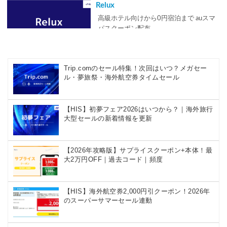
Relux
高級ホテル向けから0円宿泊まで auスマ
パスクーポン配布
Trip.comのセール特集！次回はいつ？メガセー
Expedia
ル・夢旅祭・海外航空券タイムセール
ホテル10%やダイナミックパッケージの
クーポンを頻繁に配布
【HIS】初夢フェア2026はいつから？｜海外旅行
大型セールの新着情報を更新
Agoda
都市別の5~10%OFFクーポンや10%以上
【2026年攻略版】サプライスクーポン+本体！最
お得になる裏技
大2万円OFF｜過去コード｜頻度
【HIS】海外航空券2,000円引クーポン！2026年
Hotels.com
のスーパーサマーセール連動
シークレットプライスや配布中のクーポ
ンまで紹介