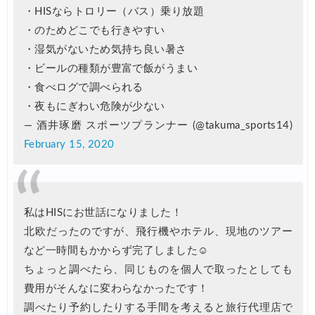
・HISならトロリー（バス）乗り放題
JTB) 大韓航空便(航空券・ソウル行き) 最大20,000円OFFク
07/01
・のためどこでも行きやすい
Trip.com) 海外ホテル2%OFFクーポン TRIP1
07/01
・湿気がないため気持ち良い暑さ
・ビールの種類が豊富で飯がうまい
Trip.com) 海外航空券1%OFFクーポン TRIP2
07/01
・食べログで調べられる
エアトリ) 海外航空券(60日前) 1,000円OFFクーポン
07/01
・夜もにぎわい危険が少ない
HIS) スーパーサマーセールFINAL
06/30
— 酒井琢磨 スポーツプランナー (@takuma_sports14)
February 15, 2020
楽天トラベル) 海外ツアー(サマーSALE) 最大50,000円OFFク
06/30
楽天トラベル) 海外ツアー 最大30,000円OFFクーポン
06/30
Trip.com) 海外航空券(香港) 最大5,000円OFFクーポン
06/29
私はHISにお世話になりました！
Trip.com) 韓国旅 最大50%OFFセール
06/29
北欧だったのですが、飛行機やホテル、現地のツアー
など一時間もかからず完了しました☺️
エアトリ) 海外航空券 最大3,000円OFFクーポン
06/28
ちょっと調べたら、同じものを個人で取ったとしても
HIS) 海外航空券 2,000円OFFクーポン
06/26
費用がそんなに変わらなかったです！
HIS) 海外航空券タイムセール
06/26
調べたり予約したりする手間を考えると旅行代理店で