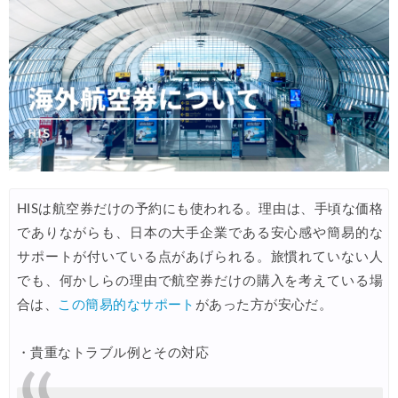
楽天トラベル) 海外ツアー 最大30,000円OFFクーポン
05/20
HIS) 海外航空券 2,000円OFFクーポン
05/19
楽天トラベル) 海外ツアー 最大30,000円OFFクーポン
05/15
楽天トラベル) 海外ツアー 最大50,000円OFFクーポン
05/16
Trip.com) 航空券+ホテル 最大5,000円OFFクーポン
05/14
Trip.com) 海外航空券 最大3,000円OFFクーポン
05/14
Trip.com) ホテル 最大3,000円OFFクーポン
05/14
HISは航空券だけの予約にも使われる。理由は、手頃な価格
でありながらも、日本の大手企業である安心感や簡易的な
HIS) 海外航空券タイムセール
05/13
サポートが付いている点があげられる。旅慣れていない人
Trip.com) 航空券+ホテル 最大5,000円OFFクーポン
05/12
でも、何かしらの理由で航空券だけの購入を考えている場
Trip.com) ホテル 最大3,000円OFFクーポン
05/12
合は、
この簡易的なサポート
があった方が安心だ。
Trip.com) 海外航空券 最大3,000円OFFクーポン
05/12
・貴重なトラブル例とその対応
エアトリ) 航空券+ホテル 最大30,000円OFFクーポン
05/11