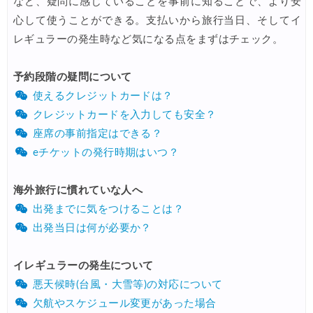
など、疑問に感じていることを事前に知ることで、より安
Trip.com) 海外航空券+ホテル 最大5,000円OFFクーポン
04/13
心して使うことができる。支払いから旅行当日、そしてイ
レギュラーの発生時など気になる点をまずはチェック。
Trip.com) ホテル 最大2,500円OFFクーポン
04/13
Trip.com) 海外航空券 最大2,500円OFFクーポン
04/13
予約段階の疑問について
使えるクレジットカードは？
HIS) JAL/ANA限定 最大15,000円OFFセール
04/13
クレジットカードを入力しても安全？
HIS) オーストラリア添乗員同行ツアー 最大15,000円OFFクー
04/11
座席の事前指定はできる？
JTB) 海外ツアータイムセール
04/11
eチケットの発行時期はいつ？
サプライス) 海外航空券 3,000円OFFクーポン
04/09
海外旅行に慣れていな人へ
Expedia) ホテル 10%OFFクーポン
04/08
出発までに気をつけることは？
サプライス) 海外航空券 3,000円OFFクーポン
04/02
出発当日は何が必要か？
HIS) 海外航空券(ヨーロッパ) 2,000円OFFクーポン
04/02
イレギュラーの発生について
楽天トラベル) ホテル＋10％キャンペーン
04/02
悪天候時(台風・大雪等)の対応について
エアトリ) 海外航空券+ホテル 最大30,000円OFFクーポン
欠航やスケジュール変更があった場合
04/01