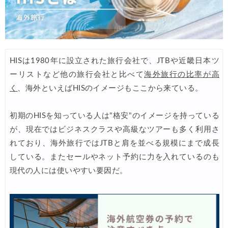
楽天トラベル) 海外ツアー 最大10,000円OFFクーポン
07/30
Trip.com) 航空券 1,500円OFFクーポン
07/30
Trip.com) NY/ロンドン/タイ ホテル 10%OFFクーポン
07/27
Trip.com) タイ航空券 10%OFFクーポン
07/27
HISは1980年に設立された旅行会社で、JTBや近畿日本ツ
ーリストなど他の旅行会社と比べて
海外旅行の比率が高
楽天トラベル) 海外ツアー 最大30,000円OFFクーポン
07/25
く
、海外といえばHISのイメージもここから来ている。
Trip.com) 海外航空券(アジア) 6,900円~
07/25
HIS) 海外航空券 3,000円OFFクーポン
初期のHISを知っている人は"格安"のイメージを持っている
07/24
が、現在ではビジネスクラスや高級なツアーも多く利用さ
HIS) アイスランドツアー 最大30,000円OFFクーポン
07/24
れており、海外旅行ではJTBと肩を並べる規模にまで成長
Trip.com) 海外航空券 最大2,500円OFFクーポン
07/23
している。またセールやネット予約に力を入れているのも
現代の人には使いやすい要因だ。
Trip.com) 航空券＋ホテル 最大5,000円OFFクーポン
07/23
JTB) 海外ツアー(20代) 最大28,000円OFFクーポン
07/22
JTB) 海外ツアー(10代) 最大28,000円OFFクーポン
07/22