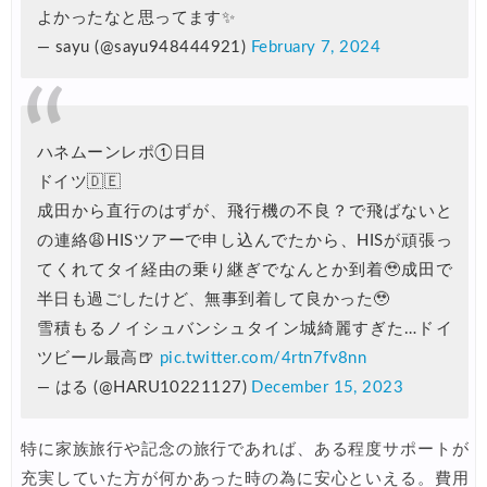
よかったなと思ってます✨
楽天トラベル) 海外ツアー 最大15,000円OFFクーポン
06/25
— sayu (@sayu948444921)
February 7, 2024
Trip.com) 海外航空券(アジア) 6,900円~
06/25
Trip.com) 航空券＋ホテル 最大5,000円OFFクーポン
06/23
Trip.com) 海外航空券 最大2,500円OFFクーポン
06/23
ハネムーンレポ①日目
ドイツ🇩🇪
Trip.com) タイ旅 最大50%OFFセール
06/22
成田から直行のはずが、飛行機の不良？で飛ばないと
楽天トラベル) 海外ツアー 最大30,000円OFFクーポン
06/20
の連絡😩HISツアーで申し込んでたから、HISが頑張っ
HIS) 海外旅行タイムセール(関西発)
06/19
てくれてタイ経由の乗り継ぎでなんとか到着🥹成田で
半日も過ごしたけど、無事到着して良かった🥹
HIS) 海外航空券 2,000円OFFクーポン
06/19
雪積もるノイシュバンシュタイン城綺麗すぎた…ドイ
HIS) ドイツツアー(添乗員同行) 最大15,000円OFFクーポン
06/18
ツビール最高🍺
pic.twitter.com/4rtn7fv8nn
Expedia) 夏旅特大ホテル 最大40%OFFセール
— はる (@HARU10221127)
December 15, 2023
06/18
JAL) 海外航空券+ホテル 最大40,000円OFFクーポン
06/17
特に家族旅行や記念の旅行であれば、ある程度サポートが
楽天トラベル) 海外ツアー(スーパーセール) 最大50,000円OFFクー
06/16
充実していた方が何かあった時の為に安心といえる。費用