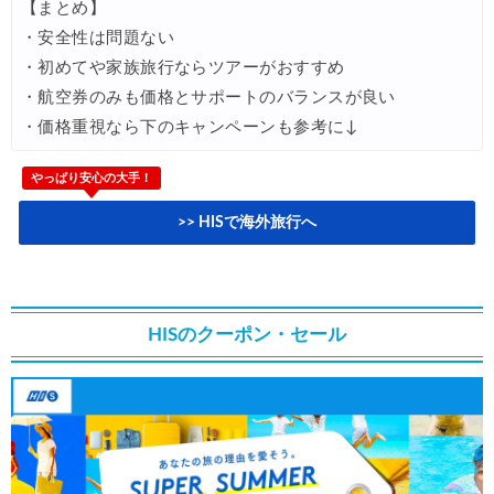
【まとめ】
HIS) ANA便(航空券+ホテル) 最大15,000円CB
03/17
・安全性は問題ない
Trip.com) 航空券+ホテル 最大50%OFFセール
03/16
・初めてや家族旅行ならツアーがおすすめ
・航空券のみも価格とサポートのバランスが良い
Trip.com) ハワイ 最大50%OFFセール
03/16
・価格重視なら下のキャンペーンも参考に↓
Trip.com) ベトナム 最大50%OFFセール
03/16
サプライス) 海外航空券 3,000円OFFクーポン
やっぱり安心の大手！
03/13
HIS) 海外ツアー(関西発) 最大100,000円OFFクーポン
03/12
>> HISで海外旅行へ
HIS) アジア・ハワイ・グアム航空券 2,000円OFFクーポン
03/12
HIS) 海外ツアー 最大60,000円OFFクーポン
03/06
HISのクーポン・セール
HIS) 夏先ドリキャンペーン
03/06
Trip.com) 3.3メガセール
03/03
Trip.com) 航空券+ホテル 最大5,000円OFFクーポン
03/03
Trip.com) ホテル 最大3,000円OFFクーポン
03/03