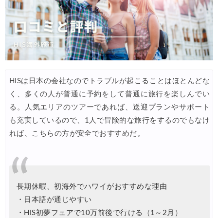
JTB) ルフトハンザドイツ航空便(航空券+ホテル) 最大120,000円OFF
07/01
JTB) KLMオランダ航空便(航空券+ホテル) 最大120,000円OFF
07/01
JTB) オーストリア航空便(航空券+ホテル) 最大120,000円OFF
07/01
JTB) ユナイテッド航空便(航空券+ホテル) 最大40,000円OFFク
07/01
HISは日本の会社なのでトラブルが起こることはほとんどな
JTB) アメリカン航空便(航空券+ホテル) 最大40,000円OFFク
07/01
く、多くの人が普通に予約をして普通に旅行を楽しんでい
JTB) アラスカ航空便(航空券+ホテル) 最大40,000円OFFク
07/01
る。人気エリアのツアーであれば、送迎プランやサポート
も充実しているので、1人で冒険的な旅行をするのでもなけ
JTB) エアカナダ便(航空券+ホテル) 最大40,000円OFFクー
07/01
れば、こちらの方が安全でおすすめだ。
JTB) カンタス航空便(航空券+ホテル) 最大40,000円OFFク
07/01
JTB) ニュージーランド航空便(航空券+ホテル) 最大40,000円OFFク
07/01
JTB) チャイナエアライン便(航空券+ホテル) 最大28,000円OFFク
07/01
長期休暇、初海外でハワイがおすすめな理由
JTB) チャイナエアライン便(航空券) 最大20,000円OFFクー
07/01
・日本語が通じやすい
JTB) 大韓航空便(航空券+ホテル・ソウル行き) 最大28,000円OFFク
・HIS初夢フェアで10万前後で行ける（1～2月）
07/01