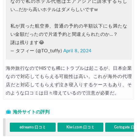
なので私のホテル代他はエアアジアに請求するらし
い…だから高いホテルはダメらしいですw
HIS) 海外航空券(関西発東アジア) 2,000円OFFクーポン
05/01
エアトリ) 海外航空券(60日前) 1,000円OFFクーポン
05/01
私が買った航空券、普通の予約の半額以下にも満たな
楽天トラベル) 海外ツアー 最大50,000円OFFクーポン
05/01
い金額だったので片道予約と間違えられたのか…？
謎は残ります😂
楽天トラベル) 海外ホテル ポイント最大35%還元
05/01
— タフィー (@TO_tuffy)
April 8, 2024
Trip.com) 海外ホテル2%OFFクーポン TRIP1
05/01
Trip.com) 海外航空券1%OFFクーポン TRIP2
05/01
海外旅行なのでHISでも稀にトラブルは起こるが、日本企業
なので対応してもらえる可能性は高い。これが海外の代理
エアトリ) 海外航空券 最大4,000円OFFクーポン
04/30
店だと対応してもらえず泣き寝入りするケースもあり、そ
楽天トラベル) 海外ツアー 最大30,000円OFFクーポン
04/30
のような口コミは日々増えているので注意が必要だ。
JTB) 夏旅キャンペーン(ポイント還元)
04/27
海外サイトの評判
楽天トラベル) 海外ツアー 最大30,000円OFFクーポン
04/25
Trip.com) 海外航空券(アジア・ハワイ) 6,900円~
04/25
edreams 口コミ
Kiwi.com 口コミ
Gotogate 
ANA) 航空券+ホテル 最大80,000円OFFクーポン
04/23