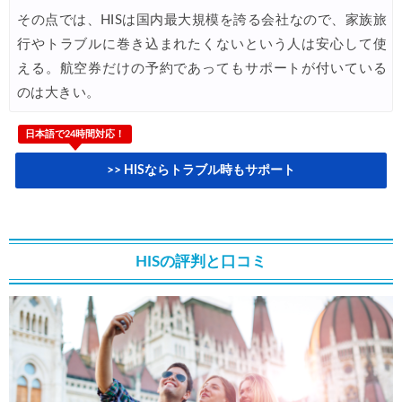
その点では、HISは国内最大規模を誇る会社なので、家族旅
HIS) 海外航空券 最大20,000円OFFクーポン
07/07
行やトラブルに巻き込まれたくないという人は安心して使
Trip.com) 航空券+ホテル 最大5,000円OFFクーポン
07/07
える。航空券だけの予約であってもサポートが付いている
のは大きい。
Trip.com) 海外航空券 最大3,000円OFFクーポン
07/07
Trip.com) ホテル 最大3,000円OFFクーポン
07/07
日本語で24時間対応！
Trip.com) 空港送迎 50%OFFクーポン
07/07
>> HISならトラブル時もサポート
Trip.com) サマーメガSALE
07/07
Trip.com) 台湾旅 最大50%OFFセール
07/06
HISの評判と口コミ
楽天トラベル) 海外ツアー 最大30,000円OFFクーポン
07/05
Trip.com) 海外航空券(セントレア発) 最大7,000円OFFクー
07/03
HIS) 超目玉ツアー(スーパーサマーセール)
07/03
HIS) 海外航空券 2,000円OFFクーポン
07/01
JTB) エールフランス便(航空券+ホテル) 最大120,000円OFFク
07/01