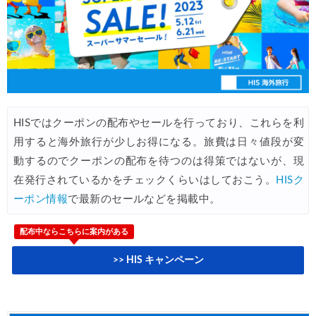
HIS) 春旅ウルトラセール
02/20
JTB) 海外ツアー 最大60,000円OFFクーポン
02/18
Trip.com) 海外ホテル2%OFFクーポン TRIP1
02/17
Trip.com) 海外航空券1%OFFクーポン TRIP2
02/17
HIS) 海外航空券 2,000円OFFクーポン
02/13
HISではクーポンの配布やセールを行っており、これらを利
NEWT) 海外ツアー 最大10%OFFクーポン
02/07
用すると海外旅行が少しお得になる。旅費は日々値段が変
動するのでクーポンの配布を待つのは得策ではないが、現
Trip.com) 航空券 最大3,000円OFFクーポン
03/03
在発行されているかをチェックくらいはしておこう。
HISク
Trip.com) 海外航空券 最大2,500円OFFクーポン
02/23
ーポン情報
で最新のセールなどを掲載中。
サプライス) 海外航空券 3,000円OFFクーポン
02/06
配布中ならこちらに案内がある
HIS) 旅のセレクション
02/03
>> HIS キャンペーン
サプライス) 海外航空券 3,000円OFFクーポン
02/20
HIS) 海外航空券 2,000円OFFクーポン
02/20