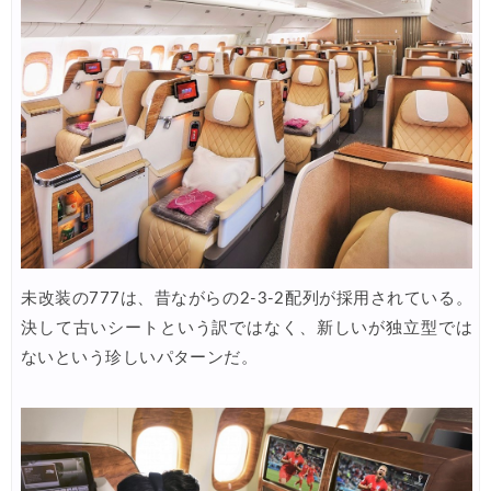
楽天トラベル) 海外ツアー 最大30,000円OFFクーポン
05/25
Trip.com) 海外航空券(アジア・ハワイ) 6,900円~
05/25
Trip.com) 航空券＋ホテル 最大5,000円OFFクーポン
05/23
Trip.com) 海外航空券 最大2,500円OFFクーポン
05/23
HIS) 海外旅行タイムセール
05/22
楽天トラベル) 海外ツアー 最大50,000円OFFクーポン
05/22
HIS) 海外航空券タイムセール
05/21
未改装の777は、昔ながらの2-3-2配列が採用されている。
楽天トラベル) 海外ツアー 最大30,000円OFFクーポン
05/20
決して古いシートという訳ではなく、新しいが独立型では
HIS) 海外航空券 2,000円OFFクーポン
05/19
ないという珍しいパターンだ。
楽天トラベル) 海外ツアー 最大30,000円OFFクーポン
05/15
楽天トラベル) 海外ツアー 最大50,000円OFFクーポン
05/16
Trip.com) 航空券+ホテル 最大5,000円OFFクーポン
05/14