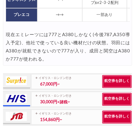
JTB) アメリカン航空便(航空券+ホテル) 最大40,000円OFFク
プ)or2-3-2配列
07/01
JTB) アラスカ航空便(航空券+ホテル) 最大40,000円OFFク
07/01
プレエコ
→→
一部あり
JTB) エアカナダ便(航空券+ホテル) 最大40,000円OFFクー
07/01
現在エミレーツには777とA380しかなく(今後787,A350導
JTB) カンタス航空便(航空券+ホテル) 最大40,000円OFFク
07/01
入予定)、他社で使っている良い機材だけの状態。羽田には
JTB) ニュージーランド航空便(航空券+ホテル) 最大40,000円OFFク
07/01
A380が就航できないので777が入り、成田と関空はA380
JTB) チャイナエアライン便(航空券+ホテル) 最大28,000円OFFク
07/01
か777が使われる。
JTB) チャイナエアライン便(航空券) 最大20,000円OFFクー
07/01
✈ イギリス・ロンドン行き
JTB) 大韓航空便(航空券+ホテル・ソウル行き) 最大28,000円OFFク
07/01
航空券を詳しく
67,000円~
JTB) 大韓航空便(航空券・ソウル行き) 最大20,000円OFFク
07/01
✈ イギリス・ロンドン行き
航空券を詳しく
30,000円
~
+諸税
Trip.com) 海外ホテル2%OFFクーポン TRIP1
07/01
Trip.com) 海外航空券1%OFFクーポン TRIP2
✈ イギリス・ロンドン行き
07/01
航空券を詳しく
154,860円~
エアトリ) 海外航空券(60日前) 1,000円OFFクーポン
07/01