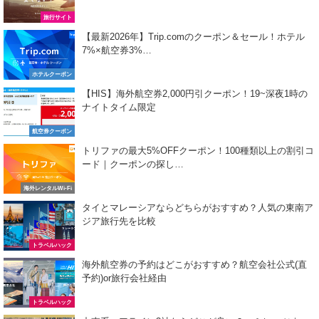
旅行サイト
【最新2026年】Trip.comのクーポン＆セール！ホテル
7%×航空券3%…
ホテルクーポン
【HIS】海外航空券2,000円引クーポン！19~深夜1時の
ナイトタイム限定
航空券クーポン
トリファの最大5%OFFクーポン！100種類以上の割引コ
ード｜クーポンの探し…
海外レンタルWi-Fi
タイとマレーシアならどちらがおすすめ？人気の東南ア
ジア旅行先を比較
トラベルハック
海外航空券の予約はどこがおすすめ？航空会社公式(直
予約)or旅行会社経由
トラベルハック