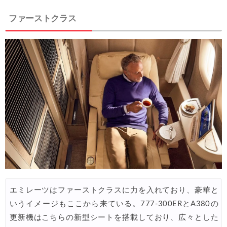
HIS) スーパーサマーセールFINAL
06/30
ファーストクラス
楽天トラベル) 海外ツアー(サマーSALE) 最大50,000円OFFク
06/30
楽天トラベル) 海外ツアー 最大30,000円OFFクーポン
06/30
Trip.com) 海外航空券(香港) 最大5,000円OFFクーポン
06/29
Trip.com) 韓国旅 最大50%OFFセール
06/29
エアトリ) 海外航空券 最大3,000円OFFクーポン
06/28
HIS) 海外航空券 2,000円OFFクーポン
06/26
HIS) 海外航空券タイムセール
06/26
楽天トラベル) 海外ツアー 最大15,000円OFFクーポン
06/25
Trip.com) 海外航空券(アジア) 6,900円~
06/25
Trip.com) 航空券＋ホテル 最大5,000円OFFクーポン
エミレーツはファーストクラスに力を入れており、豪華と
06/23
いうイメージもここから来ている。777-300ERとA380の
Trip.com) 海外航空券 最大2,500円OFFクーポン
06/23
更新機はこちらの新型シートを搭載しており、広々とした
Trip.com) タイ旅 最大50%OFFセール