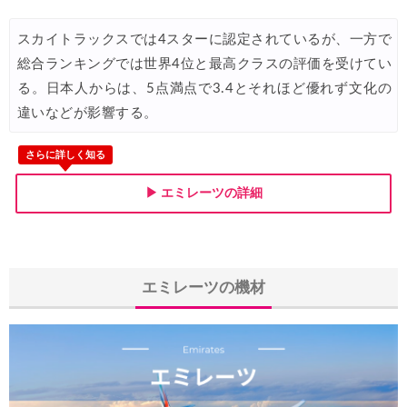
Trip.com) ホテル 1,500円OFFクーポン
07/16
スカイトラックスでは4スターに認定されているが、一方で
Trip.com) 航空券 1,500円OFFクーポン
07/16
総合ランキングでは世界4位と最高クラスの評価を受けてい
楽天トラベル) 海外ツアー 最大30,000円OFFクーポン
07/15
る。日本人からは、5点満点で3.4とそれほど優れず文化の
違いなどが影響する。
HIS) 海外航空券 2,000円OFFクーポン
07/14
Trip.com) アメリカ西海岸 最大50%OFFセール
07/13
さらに詳しく知る
JTB) 夏旅タイムセール
07/10
▶ エミレーツの詳細
楽天トラベル) 海外ツアー 最大30,000円OFFクーポン
07/10
HIS) 海外航空券タイムセール
07/08
HIS) 海外航空券 最大20,000円OFFクーポン
07/07
エミレーツの機材
Trip.com) 航空券+ホテル 最大5,000円OFFクーポン
07/07
Trip.com) 海外航空券 最大3,000円OFFクーポン
07/07
Trip.com) ホテル 最大3,000円OFFクーポン
07/07