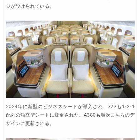
ジが設けられている。
楽天トラベル) 海外ツアー(スーパーセール) 最大50,000円OFFクー
06/04
Trip.com) 航空券＋ホテル 最大5,000円OFFクーポン
06/03
Trip.com) ホテル 最大2,000円OFFクーポン
06/02
Agoda) ホテル 最大8%OFFクーポン
06/01
Trip.com) 海外ホテル2%OFFクーポン TRIP1
06/01
エアトリ) 海外航空券(60日前) 1,000円OFFクーポン
06/01
Trip.com) 海外航空券1%OFFクーポン TRIP2
06/01
楽天トラベル) 海外ツアー 最大30,000円OFFクーポン
05/30
HIS) 海外ツアー(セブンカード) 5%OFFクーポン
05/29
2024年に新型のビジネスシートが導入され、777も1-2-1
楽天トラベル) 海外ツアー 最大50,000円OFFクーポン
05/28
配列の独立型シートに変更された。A380も順次こちらのデ
ザインに更新される。
JTB) 海外ツアー(冬・春) 最大40,000円OFFクーポン
05/27
JTB) 海外ツアー(秋・冬) 最大20,000円OFFクーポン
05/27