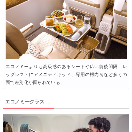
Trip.com) 海外ホテル2%OFFクーポン TRIP1
05/01
Trip.com) 海外航空券1%OFFクーポン TRIP2
05/01
エアトリ) 海外航空券 最大4,000円OFFクーポン
04/30
楽天トラベル) 海外ツアー 最大30,000円OFFクーポン
04/30
JTB) 夏旅キャンペーン(ポイント還元)
04/27
楽天トラベル) 海外ツアー 最大30,000円OFFクーポン
04/25
エコノミーよりも高級感のあるシートや広い前後間隔、レ
Trip.com) 海外航空券(アジア・ハワイ) 6,900円~
04/25
ッグレストにアメニティキッド、専用の機内食など多くの
ANA) 航空券+ホテル 最大80,000円OFFクーポン
04/23
面で差別化が図られている。
Trip.com) 航空券＋ホテル 最大5,000円OFFクーポン
04/23
エコノミークラス
Trip.com) 海外航空券 最大2,500円OFFクーポン
04/23
JAL) 海外航空券+ホテルタイムセール
04/22
JAL) 海外航空券+ホテル 最大40,000円OFFクーポン
04/22