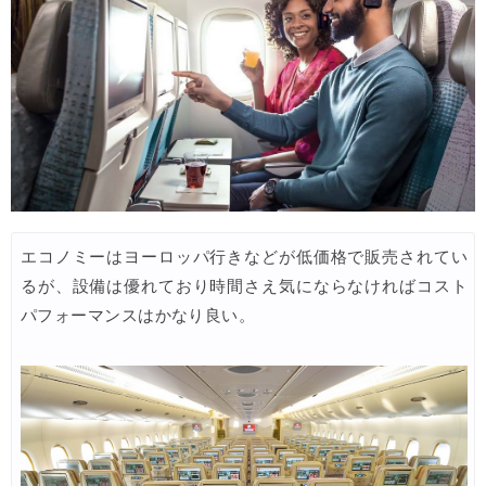
HIS) 海外航空券タイムセール
04/20
Trip.com) ベトナム旅行 最大50%OFFセール
04/20
Trip.com) ベトナム航空 10%OFFクーポン
04/20
Trip.com) ホテル 最大2,500円OFFクーポン
04/20
Trip.com) 海外航空券 最大2,500円OFFクーポン
04/20
Trip.com) 海外航空券+ホテル 最大5,000円OFFクーポン
04/20
HIS) 海外ツアー緊急タイムセール
04/15
エコノミーはヨーロッパ行きなどが低価格で販売されてい
るが、設備は優れており時間さえ気にならなければコスト
HIS) 海外ツアー緊急タイムセール(関西発)
04/14
パフォーマンスはかなり良い。
Trip.com) 海外航空券+ホテル 最大5,000円OFFクーポン
04/13
Trip.com) ホテル 最大2,500円OFFクーポン
04/13
Trip.com) 海外航空券 最大2,500円OFFクーポン
04/13
HIS) JAL/ANA限定 最大15,000円OFFセール
04/13