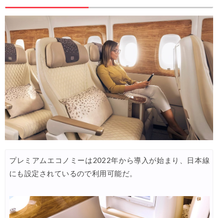
楽天トラベル) 海外ツアー 最大50,000円OFFクーポン
05/08
JTB) 海外ツアータイムセール
05/07
Trip.com) 航空券+ホテル 最大10,000円OFFクーポン
05/07
楽天トラベル) 海外ツアー 最大30,000円OFFクーポン
05/05
HIS) JAL/ANA限定 最大15,000円OFFセール
05/04
HIS) 海外旅行 売切御免タイムセール
05/01
HIS) 海外航空券 2,000円OFFクーポン
05/01
HIS) 海外ツアー(関西発) 最大50,000円OFFクーポン
05/01
HIS) 海外航空券(関西発東アジア) 2,000円OFFクーポン
05/01
プレミアムエコノミーは2022年から導入が始まり、日本線
エアトリ) 海外航空券(60日前) 1,000円OFFクーポン
05/01
にも設定されているので利用可能だ。
楽天トラベル) 海外ツアー 最大50,000円OFFクーポン
05/01
楽天トラベル) 海外ホテル ポイント最大35%還元
05/01