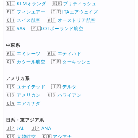
🇳🇱
KLMオランダ
🇬🇧
ブリティッシュ
NEWT) 海外ツアー 最大10%OFFクーポン
02/07
🇫🇮
フィンエアー
🇮🇹
ITAエアウェイズ
Trip.com) 航空券 最大3,000円OFFクーポン
03/03
🇨🇭
スイス航空
🇦🇹
オーストリア航空
🇸🇪
SAS
🇵🇱
LOTポーランド航空
Trip.com) 海外航空券 最大2,500円OFFクーポン
02/23
サプライス) 海外航空券 3,000円OFFクーポン
02/06
中東系
🇦🇪
エミレーツ
🇦🇪
エティハド
HIS) 旅のセレクション
02/03
🇶🇦
カタール航空
🇹🇷
ターキッシュ
サプライス) 海外航空券 3,000円OFFクーポン
02/20
HIS) 海外航空券 2,000円OFFクーポン
02/20
アメリカ系
🇺🇸
ユナイテッド
🇺🇸
デルタ
HIS) 夏旅キャンペーン(関西発)
01/23
🇺🇸
アメリカン
🇺🇸
ハワイアン
🇨🇦
エアカナダ
日系・東アジア系
🇯🇵
JAL
🇯🇵
ANA
🇰🇷
大韓航空
🇰🇷
アシアナ