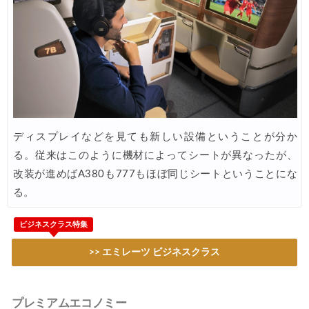
Trip.com) 海外航空券 最大3,000円OFFクーポン
05/14
Trip.com) ホテル 最大3,000円OFFクーポン
05/14
HIS) 海外航空券タイムセール
05/13
Trip.com) 航空券+ホテル 最大5,000円OFFクーポン
05/12
Trip.com) ホテル 最大3,000円OFFクーポン
05/12
ディスプレイなどを見ても新しい設備ということが分か
Trip.com) 海外航空券 最大3,000円OFFクーポン
05/12
る。従来はこのように機材によってシートが異なったが、
エアトリ) 航空券+ホテル 最大30,000円OFFクーポン
05/11
改装が進めばA380も777もほぼ同じシートということにな
る。
エアトリ) 海外ホテル 最大30,000円OFFクーポン
05/11
エアトリ) 海外航空券 最大10,000円OFFクーポン
05/11
ビジネスクラス特集
楽天トラベル) 海外ツアー 最大30,000円OFFクーポン
05/10
>> エミレーツ ビジネスクラス
HIS) スーパーサマーセール2026
05/08
HIS) 海外航空券 2,000円OFFクーポン
05/08
プレミアムエコノミー