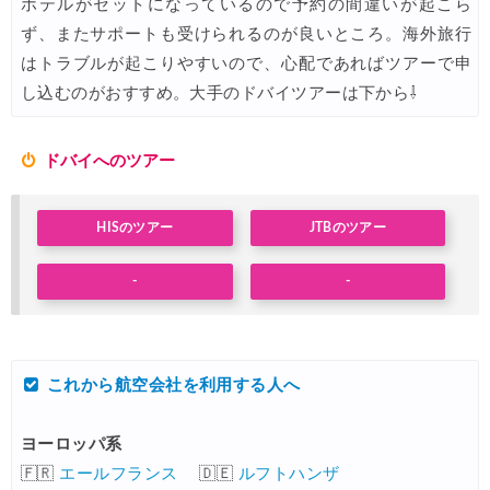
ホテルがセットになっているので予約の間違いが起こら
HIS) 海外ツアー(関西発) 最大100,000円OFFクーポン
ず、またサポートも受けられるのが良いところ。海外旅行
03/12
はトラブルが起こりやすいので、心配であればツアーで申
HIS) アジア・ハワイ・グアム航空券 2,000円OFFクーポン
03/12
し込むのがおすすめ。大手のドバイツアーは下から⇩
HIS) 海外ツアー 最大60,000円OFFクーポン
03/06
HIS) 夏先ドリキャンペーン
03/06
ドバイへのツアー
Trip.com) 3.3メガセール
03/03
HISのツアー
JTBのツアー
Trip.com) 航空券+ホテル 最大5,000円OFFクーポン
03/03
Trip.com) ホテル 最大3,000円OFFクーポン
03/03
-
-
HIS) 春旅ウルトラセール
02/20
JTB) 海外ツアー 最大60,000円OFFクーポン
02/18
これから航空会社を利用する人へ
Trip.com) 海外ホテル2%OFFクーポン TRIP1
02/17
Trip.com) 海外航空券1%OFFクーポン TRIP2
02/17
ヨーロッパ系
🇫🇷
エールフランス
🇩🇪
ルフトハンザ
HIS) 海外航空券 2,000円OFFクーポン
02/13