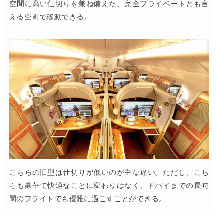
06/22
空間に高い仕切りを兼ね備えた、完全プライベートとも言
える空間で移動できる。
楽天トラベル) 海外ツアー 最大30,000円OFFクーポン
06/20
HIS) 海外旅行タイムセール(関西発)
06/19
HIS) 海外航空券 2,000円OFFクーポン
06/19
HIS) ドイツツアー(添乗員同行) 最大15,000円OFFクーポン
06/18
Expedia) 夏旅特大ホテル 最大40%OFFセール
06/18
JAL) 海外航空券+ホテル 最大40,000円OFFクーポン
06/17
楽天トラベル) 海外ツアー(スーパーセール) 最大50,000円OFFクー
06/16
Trip.com) ロサンゼルス旅行 最大50%OFFセール
06/15
楽天トラベル) 海外ツアー 最大30,000円OFFクーポン
06/15
こちらの旧型は仕切りが低いのが主な違い。ただし、こち
Agoda) 夏旅行ホテル 最大20%OFFセール
06/15
らも豪華で快適なことに変わりはなく、ドバイまでの長時
Agoda) リゾートホテル 最大15%OFFセール
06/12
間のフライトでも優雅に過ごすことができる。
HIS) 海外航空券 2,000円OFFクーポン
06/12