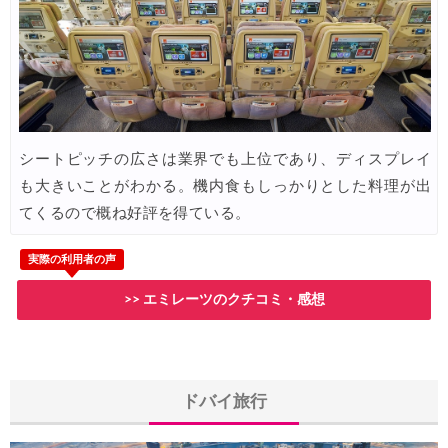
HIS) オーストラリア添乗員同行ツアー 最大15,000円OFFクー
04/11
JTB) 海外ツアータイムセール
04/11
サプライス) 海外航空券 3,000円OFFクーポン
04/09
Expedia) ホテル 10%OFFクーポン
04/08
サプライス) 海外航空券 3,000円OFFクーポン
04/02
シートピッチの広さは業界でも上位であり、ディスプレイ
も大きいことがわかる。機内食もしっかりとした料理が出
HIS) 海外航空券(ヨーロッパ) 2,000円OFFクーポン
04/02
てくるので概ね好評を得ている。
楽天トラベル) ホテル＋10％キャンペーン
04/02
実際の利用者の声
エアトリ) 海外航空券+ホテル 最大30,000円OFFクーポン
04/01
>> エミレーツのクチコミ・感想
エアトリ) 海外ホテル 最大30,000円OFFクーポン
04/01
エアトリ) 海外航空券 最大10,000円OFFクーポン
04/01
JTB) JAL便(航空券+ホテル) 最大20,000円OFFクーポン
04/01
ドバイ旅行
JTB) 大韓航空便(航空券+ホテル) 最大20,000円OFFクーポン
04/01