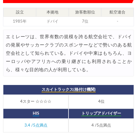
Trip.com) 海外航空券(アジア) 6,900円~
07/25
設立
本拠地
旅客数順位
航空連合
HIS) 海外航空券 3,000円OFFクーポン
07/24
1985年
ドバイ
7位
-
HIS) アイスランドツアー 最大30,000円OFFクーポン
07/24
エミレーツは、世界有数の規模を誇る航空会社で、ドバイ
Trip.com) 海外航空券 最大2,500円OFFクーポン
07/23
の発展やサッカークラブのスポンサーなどで勢いのある航
Trip.com) 航空券＋ホテル 最大5,000円OFFクーポン
07/23
空会社として知られている。ドバイや中東はもちろん、ヨ
ーロッパやアフリカへの乗り継ぎにも利用されることか
JTB) 海外ツアー(20代) 最大28,000円OFFクーポン
07/22
ら、様々な目的地の人が利用している。
JTB) 海外ツアー(10代) 最大28,000円OFFクーポン
07/22
エアトリ) 航空券+ホテル 最大30,000円OFFクーポン
07/21
スカイトラックス(格付け機関)
エアトリ) 海外航空券 最大10,000円OFFクーポン
07/21
4スター ☆☆☆☆
4位
Trip.com) ベトナム旅 最大50%OFFセール
07/20
HIS
トリップアドバイザー
楽天トラベル) 海外ツアー 最大30,000円OFFクーポン
07/20
3.4 /5点満点
4 /5点満点
HIS) 海外旅行タイムセール(関西発)
07/17