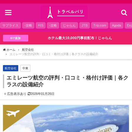
toggle
navigation
サプライス
-攻略
HIS
-攻略
じゃらん
JTB
Trip.com
Agoda
Exp
ホテル最大10,000円事前配布！じゃらん
8/7追加
ホーム
航空会社
エミレーツ航空の評判・口コミ・格付け評価｜各クラスの設備紹介
航空会社
中東
エミレーツ航空の評判・口コミ・格付け評価｜各ク
ラスの設備紹介
2026年01月26日