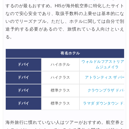
するのが最もおすすめ。HISが海外航空券に特化したサイト
HIS) オーストラリア・リゾート航空券 2,000円OFFクーポ
03/19
なので安心安全であり、取扱手数料の上乗せは基本的にな
Expedia) 春旅・GWセール 最大40%OFF
03/19
いのでリーズナブル。ただし、ホテルに関しては自分で別
途予約する必要があるので、旅慣れている人向けといえ
サプライス) 海外航空券 3,000円OFFクーポン
03/19
る。
HIS) 北欧添乗員同行ツアー 最大10,000円OFFクーポン
03/17
JAL) 海外ダイナミックパッケージ タイムセール
03/17
有名ホテル
ウォルドルフアストリア 
JAL) 海外ダイナミックパッケージ 最大40,000円OFFクーポ
03/17
ドバイ
ハイホテル
ムジュメイラ
HIS) 海外航空券 タイムセール
03/17
ドバイ
ハイクラス
アトランティス ザ パー
HIS) ANA便(航空券+ホテル) 最大15,000円CB
03/17
ドバイ
標準クラス
クラウンプラザ ドバイ
Trip.com) 航空券+ホテル 最大50%OFFセール
03/16
ドバイ
標準クラス
ラマダ ダウンタウン ドバ
Trip.com) ハワイ 最大50%OFFセール
03/16
Trip.com) ベトナム 最大50%OFFセール
03/16
海外旅行に慣れていない人はツアーがおすすめ。航空券と
サプライス) 海外航空券 3,000円OFFクーポン
03/13