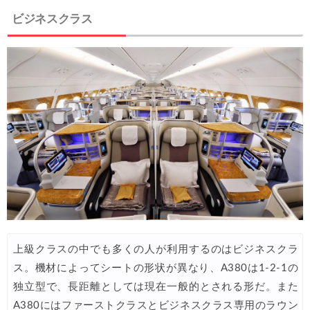
ビジネスクラス
JTB) 海外ツアータイムセール
06/11
HIS) イギリスツアー(添乗員同行) 最大15,000円OFFクーポ
06/11
JAL) 海外航空券タイムセール
06/11
楽天トラベル) 海外ツアー 最大30,000円OFFクーポン
06/10
楽天トラベル) 海外ツアー(スーパーセール) 最大50,000円OFFクー
06/11
Expedia) ホテル(VISA所有者) 18%OFFクーポン
06/08
Expedia) 航空券+ホテル 4,500円OFFクーポン
06/08
HIS) 海外航空券 2,000円OFFクーポン
06/06
HIS) 韓国航空券(関西発) 2,000円OFFクーポン
06/05
上級クラスの中でも多くの人が利用するのはビジネスクラ
HIS) 海外航空券タイムセール
06/05
ス。機材によってシートの形状が異なり、A380は1-2-1の
楽天トラベル) 海外ツアー 最大30,000円OFFクーポン
06/05
独立型で、長距離としては現在一般的とされる形だ。また
HIS) アジアビーチキャンペーン(関西発)
A380にはファーストクラスとビジネスクラス専用のラウン
06/04