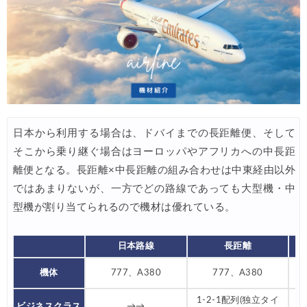
Trip.com) 空港送迎 50%OFFクーポン
07/07
Trip.com) サマーメガSALE
07/07
Trip.com) 台湾旅 最大50%OFFセール
07/06
楽天トラベル) 海外ツアー 最大30,000円OFFクーポン
07/05
Trip.com) 海外航空券(セントレア発) 最大7,000円OFFクー
07/03
日本から利用する場合は、ドバイまでの長距離便、そして
HIS) 超目玉ツアー(スーパーサマーセール)
07/03
そこから乗り継ぐ場合はヨーロッパやアフリカへの中長距
HIS) 海外航空券 2,000円OFFクーポン
07/01
離便となる。長距離×中長距離の組み合わせは中東経由以外
JTB) エールフランス便(航空券+ホテル) 最大120,000円OFFク
07/01
ではあまりないが、一方でどの路線であっても大型機・中
型機が割り当てられるので機材は優れている。
JTB) ルフトハンザドイツ航空便(航空券+ホテル) 最大120,000円OFF
07/01
JTB) KLMオランダ航空便(航空券+ホテル) 最大120,000円OFF
07/01
日本路線
長距離
JTB) オーストリア航空便(航空券+ホテル) 最大120,000円OFF
07/01
機体
777、A380
777、A380
JTB) ユナイテッド航空便(航空券+ホテル) 最大40,000円OFFク
07/01
1-2-1配列(独立タイ
1
ビジネスクラス
→→