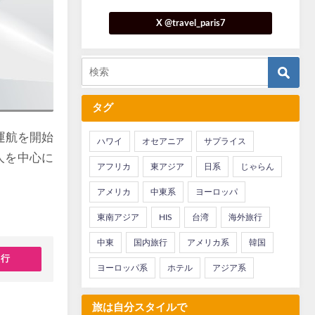
X @travel_paris7
タグ
に運航を開始
ハワイ
オセアニア
サプライス
人を中心に
アフリカ
東アジア
日系
じゃらん
。
アメリカ
中東系
ヨーロッパ
東南アジア
HIS
台湾
海外旅行
中東
国内旅行
アメリカ系
韓国
旅行
ヨーロッパ系
ホテル
アジア系
旅は自分スタイルで