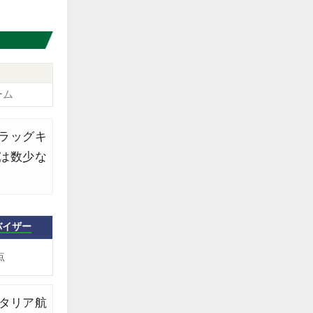
edit
edit
edit
合
edit
ーム
edit
フラッグキ
edit
は数少な
edit
edit
edit
バイザー
edit
点
edit
リタリア航
edit