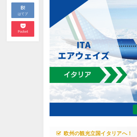
B!
はてブ
Pocket
欧州の観光立国イタリアへ！