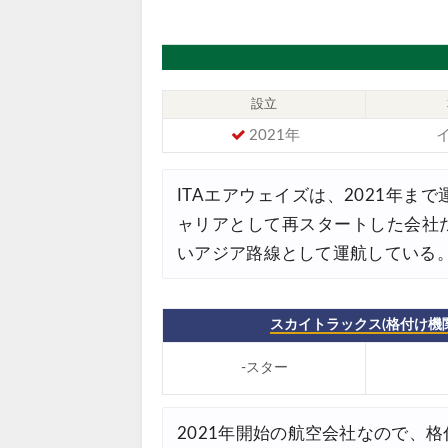
07/23
JTB) 海外ツアー(20代) 最大2
07/22
JTB) 海外ツアー(10代) 最大2
07/22
設立
エアトリ) 航空券+ホテル 最大
07/21
2021年
エアトリ) 海外航空券 最大10
07/21
Trip.com) ベトナム旅 最大5
ITAエアウェイズは、2021年
07/20
ャリアとして再スタートした会社
楽天トラベル) 海外ツアー 最大
07/20
いアジア路線として運航している
HIS) 海外旅行タイムセール(
07/17
Trip.com) ホテル 1,500円O
07/16
スカイトラックス(格付け機関
Trip.com) 航空券 1,500円O
07/16
-スター
楽天トラベル) 海外ツアー 最大
07/15
HIS) 海外航空券 2,000円O
07/14
2021年開始の航空会社なので、