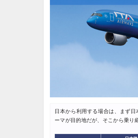
楽天トラベル) 海外ツアー 最大
07/05
Trip.com) 海外航空券(セン
07/03
HIS) 超目玉ツアー(スーパー
07/03
HIS) 海外航空券 2,000円O
07/01
JTB) エールフランス便(航空券
07/01
JTB) ルフトハンザドイツ航空便
07/01
JTB) KLMオランダ航空便(航
07/01
JTB) オーストリア航空便(航空
07/01
JTB) ユナイテッド航空便(航空
07/01
JTB) アメリカン航空便(航空券
07/01
日本から利用する場合は、まず日
ーマが目的地だが、そこから乗り
JTB) アラスカ航空便(航空券+
07/01
JTB) エアカナダ便(航空券+ホ
07/01