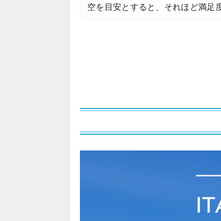
空を目安とすると、それほど満足
Trip.com) アメリカ西海岸 
07/13
JTB) 夏旅タイムセール
07/10
楽天トラベル) 海外ツアー 最大
07/10
HIS) 海外航空券タイムセール
07/08
HIS) 海外航空券 最大20,00
07/07
Trip.com) 航空券+ホテル 最
07/07
Trip.com) 海外航空券 最大3
07/07
Trip.com) ホテル 最大3,00
07/07
Trip.com) 空港送迎 50%OF
07/07
Trip.com) サマーメガSALE
07/07
Trip.com) 台湾旅 最大50%O
07/06