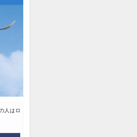
edit
edit
edit
edit
edit
edit
edit
edit
edit
edit
の人はロ
。
edit
edit