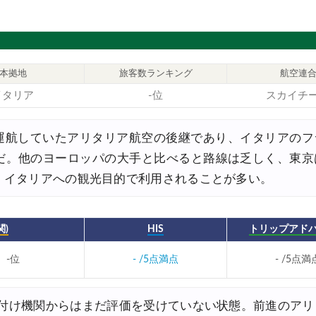
8,000円OFFクーポン
8,000円OFFクーポン
本拠地
旅客数ランキング
航空連
30,000円OFFクーポン
イタリア
-位
スカイチ
,000円OFFクーポン
0%OFFセール
まで運航していたアリタリア航空の後継であり、イタリアの
だ。他のヨーロッパの大手と比べると路線は乏しく、東京
30,000円OFFクーポン
。イタリアへの観光目的で利用されることが多い。
関西発)
FFクーポン
)
HIS
トリップアド
FFクーポン
-位
- /5点満点
- /5点満
30,000円OFFクーポン
FFクーポン
格付け機関からはまだ評価を受けていない状態。前進のア