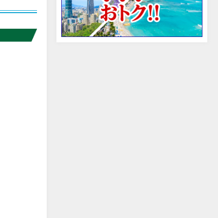
edit
edit
edit
edit
edit
edit
edit
edit
edit
edit
edit