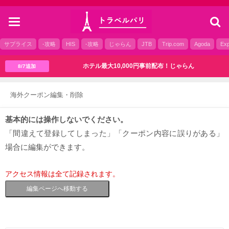
toggle
navigation
サプライス
-攻略
HIS
-攻略
じゃらん
JTB
Trip.com
Agoda
Exp
ホテル最大10,000円事前配布！じゃらん
8/7追加
海外クーポン編集・削除
基本的には操作しないでください。
「間違えて登録してしまった」「クーポン内容に誤りがある」
場合に編集ができます。
アクセス情報は全て記録されます。
編集ページへ移動する