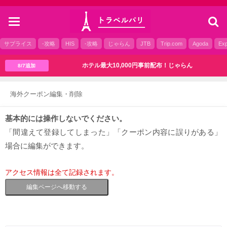
toggle
navigation
サプライス
-攻略
HIS
-攻略
じゃらん
JTB
Trip.com
Agoda
Exp
ホテル最大10,000円事前配布！じゃらん
8/7追加
海外クーポン編集・削除
基本的には操作しないでください。
「間違えて登録してしまった」「クーポン内容に誤りがある」
場合に編集ができます。
アクセス情報は全て記録されます。
編集ページへ移動する