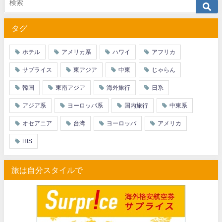
タグ
ホテル
アメリカ系
ハワイ
アフリカ
サプライス
東アジア
中東
じゃらん
韓国
東南アジア
海外旅行
日系
アジア系
ヨーロッパ系
国内旅行
中東系
オセアニア
台湾
ヨーロッパ
アメリカ
HIS
旅は自分スタイルで