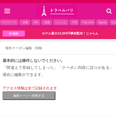
toggle
navigation
サプライス
-攻略
HIS
-攻略
じゃらん
JTB
Trip.com
Agoda
Exp
ホテル最大10,000円事前配布！じゃらん
8/7追加
海外クーポン編集・削除
基本的には操作しないでください。
「間違えて登録してしまった」「クーポン内容に誤りがある」
場合に編集ができます。
アクセス情報は全て記録されます。
編集ページへ移動する