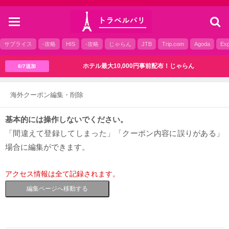
toggle
navigation
サプライス
-攻略
HIS
-攻略
じゃらん
JTB
Trip.com
Agoda
Exp
ホテル最大10,000円事前配布！じゃらん
8/7追加
海外クーポン編集・削除
基本的には操作しないでください。
「間違えて登録してしまった」「クーポン内容に誤りがある」
場合に編集ができます。
アクセス情報は全て記録されます。
編集ページへ移動する