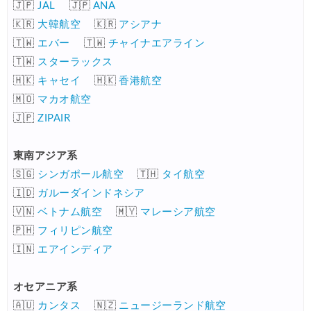
🇯🇵
JAL
🇯🇵
ANA
🇰🇷
大韓航空
🇰🇷
アシアナ
🇹🇼
エバー
🇹🇼
チャイナエアライン
🇹🇼
スターラックス
🇭🇰
キャセイ
🇭🇰
香港航空
🇲🇴
マカオ航空
🇯🇵
ZIPAIR
東南アジア系
🇸🇬
シンガポール航空
🇹🇭
タイ航空
🇮🇩
ガルーダインドネシア
🇻🇳
ベトナム航空
🇲🇾
マレーシア航空
🇵🇭
フィリピン航空
🇮🇳
エアインディア
オセアニア系
🇦🇺
カンタス
🇳🇿
ニュージーランド航空