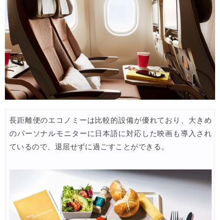
JTB) 海外ツアータイムセール
05/07
Trip.com) 航空券+ホテル 最大10,000円OFFクーポン
05/07
楽天トラベル) 海外ツアー 最大30,000円OFFクーポン
05/05
HIS) JAL/ANA限定 最大15,000円OFFセール
05/04
HIS) 海外旅行 売切御免タイムセール
05/01
HIS) 海外航空券 2,000円OFFクーポン
05/01
長距離便のエコノミーは比較的設備が優れており、大きめ
HIS) 海外ツアー(関西発) 最大50,000円OFFクーポン
05/01
のパーソナルモニターに日本語に対応した映画も導入され
HIS) 海外航空券(関西発東アジア) 2,000円OFFクーポン
05/01
ているので、退屈せずに過ごすことができる。
エアトリ) 海外航空券(60日前) 1,000円OFFクーポン
05/01
楽天トラベル) 海外ツアー 最大50,000円OFFクーポン
05/01
楽天トラベル) 海外ホテル ポイント最大35%還元
05/01
Trip.com) 海外ホテル2%OFFクーポン TRIP1
05/01