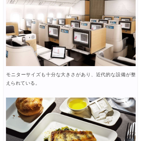
JTB) 海外ツアータイムセール
06/11
HIS) イギリスツアー(添乗員同行) 最大15,000円OFFクーポ
06/11
JAL) 海外航空券タイムセール
06/11
楽天トラベル) 海外ツアー 最大30,000円OFFクーポン
06/10
楽天トラベル) 海外ツアー(スーパーセール) 最大50,000円OFFクー
06/11
Expedia) ホテル(VISA所有者) 18%OFFクーポン
06/08
Expedia) 航空券+ホテル 4,500円OFFクーポン
06/08
モニターサイズも十分な大きさがあり、近代的な設備が整
えられている。
HIS) 海外航空券 2,000円OFFクーポン
06/06
HIS) 韓国航空券(関西発) 2,000円OFFクーポン
06/05
HIS) 海外航空券タイムセール
06/05
楽天トラベル) 海外ツアー 最大30,000円OFFクーポン
06/05
HIS) アジアビーチキャンペーン(関西発)
06/04