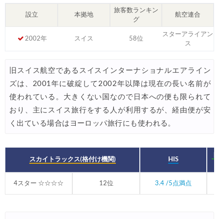
旅客数ランキン
HIS) 海外航空券 3,000円OFFクーポン
設立
本拠地
航空連合
07/24
グ
HIS) アイスランドツアー 最大30,000円OFFクーポン
07/24
スターアライアン
2002年
スイス
58位
ス
Trip.com) 海外航空券 最大2,500円OFFクーポン
07/23
Trip.com) 航空券＋ホテル 最大5,000円OFFクーポン
07/23
旧スイス航空であるスイスインターナショナルエアライン
ズは、2001年に破綻して2002年以降は現在の長い名前が
JTB) 海外ツアー(20代) 最大28,000円OFFクーポン
07/22
使われている。大きくない国なので日本への便も限られて
JTB) 海外ツアー(10代) 最大28,000円OFFクーポン
07/22
おり、主にスイス旅行をする人が利用するが、経由便が安
エアトリ) 航空券+ホテル 最大30,000円OFFクーポン
く出ている場合はヨーロッパ旅行にも使われる。
07/21
エアトリ) 海外航空券 最大10,000円OFFクーポン
07/21
ト
Trip.com) ベトナム旅 最大50%OFFセール
スカイトラックス(格付け機関)
HIS
07/20
楽天トラベル) 海外ツアー 最大30,000円OFFクーポン
07/20
4スター ☆☆☆☆
12位
3.4 /5点満点
HIS) 海外旅行タイムセール(関西発)
07/17
Trip.com) ホテル 1,500円OFFクーポン
07/16