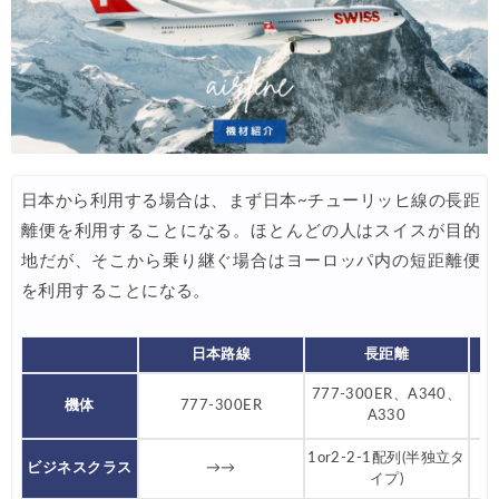
Trip.com) サマーメガSALE
07/07
Trip.com) 台湾旅 最大50%OFFセール
07/06
楽天トラベル) 海外ツアー 最大30,000円OFFクーポン
07/05
Trip.com) 海外航空券(セントレア発) 最大7,000円OFFクー
07/03
HIS) 超目玉ツアー(スーパーサマーセール)
07/03
日本から利用する場合は、まず日本~チューリッヒ線の長距
HIS) 海外航空券 2,000円OFFクーポン
離便を利用することになる。ほとんどの人はスイスが目的
07/01
地だが、そこから乗り継ぐ場合はヨーロッパ内の短距離便
JTB) エールフランス便(航空券+ホテル) 最大120,000円OFFク
07/01
を利用することになる。
JTB) ルフトハンザドイツ航空便(航空券+ホテル) 最大120,000円OFF
07/01
JTB) KLMオランダ航空便(航空券+ホテル) 最大120,000円OFF
日本路線
長距離
07/01
A
777-300ER、A340、
JTB) オーストリア航空便(航空券+ホテル) 最大120,000円OFF
07/01
機体
777-300ER
A
A330
JTB) ユナイテッド航空便(航空券+ホテル) 最大40,000円OFFク
07/01
1or2-2-1配列(半独立タ
ビジネスクラス
→→
3
JTB) アメリカン航空便(航空券+ホテル) 最大40,000円OFFク
イプ)
07/01