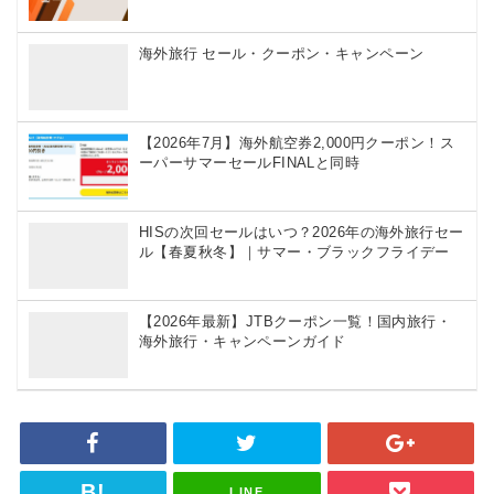
クーポンを頻繁に配布
海外旅行 セール・クーポン・キャンペーン
Agoda
都市別の5~10%OFFクーポンや10%以上
【2026年7月】海外航空券2,000円クーポン！ス
お得になる裏技
ーパーサマーセールFINALと同時
HISの次回セールはいつ？2026年の海外旅行セー
Hotels.com
ル【春夏秋冬】｜サマー・ブラックフライデー
シークレットプライスや配布中のクーポ
ンまで紹介
【2026年最新】JTBクーポン一覧！国内旅行・
海外旅行・キャンペーンガイド
サプライス
海外航空券がお得に！割引クーポンやセ
ールを紹介
LINE