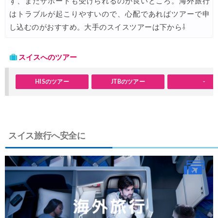
ず、またサポートも受けられるのが良いところ。海外旅行
JTB) エバー航空便(航空券+ホテル) 最大20,000円OFFクー
04/01
はトラブルが起こりやすいので、心配であればツアーで申
JTB) シンガポール航空便(航空券+ホテル) 最大20,000円OFFク
04/01
し込むのがおすすめ。大手のスイスツアーは下から⇩
JTB) マレーシア航空便(航空券+ホテル) 最大20,000円OFFク
04/01
スイスへのツアー
JTB) ベトナム航空便(航空券+ホテル) 最大20,000円OFFク
04/01
Trip.com) 航空券＋ホテル 最大5,000円OFFクーポン
04/01
HISのツアー
JTBのツアー
-
楽天トラベル) 海外ツアー 最大20,000円OFFクーポン
03/30
Peach) タイムセール(バンコク・シンガポール)
03/27
サプライス) 海外航空券 3,000円OFFクーポン
03/26
スイス旅行へ安全に
HIS) 海外航空券(東アジア) 2,000円OFFクーポン
03/26
Trip.com) 海外航空券 アジア行き6,900円~
03/25
Trip.com) 航空券＋ホテル 最大5,000円OFFクーポン
03/23
Trip.com) 海外航空券 最大2,500円OFFクーポン
03/23