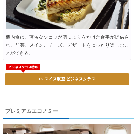
楽天トラベル) 海外ツアー(スーパーセール) 最大50,000円OFFクー
06/04
Trip.com) 航空券＋ホテル 最大5,000円OFFクーポン
06/03
Trip.com) ホテル 最大2,000円OFFクーポン
06/02
Agoda) ホテル 最大8%OFFクーポン
06/01
機内食は、著名なシェフが腕によりをかけた食事が提供さ
Trip.com) 海外ホテル2%OFFクーポン TRIP1
れ、前菜、メイン、チーズ、デザートをゆったり楽しむこ
06/01
とができる。
エアトリ) 海外航空券(60日前) 1,000円OFFクーポン
06/01
Trip.com) 海外航空券1%OFFクーポン TRIP2
06/01
ビジネスクラス特集
楽天トラベル) 海外ツアー 最大30,000円OFFクーポン
05/30
>> スイス航空 ビジネスクラス
HIS) 海外ツアー(セブンカード) 5%OFFクーポン
05/29
楽天トラベル) 海外ツアー 最大50,000円OFFクーポン
05/28
プレミアムエコノミー
JTB) 海外ツアー(冬・春) 最大40,000円OFFクーポン
05/27
JTB) 海外ツアー(秋・冬) 最大20,000円OFFクーポン
05/27
楽天トラベル) 海外ツアー 最大30,000円OFFクーポン
05/25