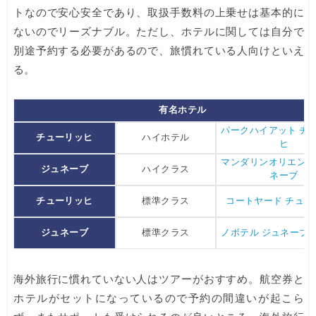
JTB) 海外ツアータイムセール
04/11
トなので安心安全であり、取扱手数料の上乗せは基本的に
ないのでリーズナブル。ただし、ホテルに関しては自分で
サプライス) 海外航空券 3,000円OFFクーポン
04/09
別途予約する必要があるので、旅慣れている人向けといえ
Expedia) ホテル 10%OFFクーポン
04/08
る。
サプライス) 海外航空券 3,000円OFFクーポン
04/02
有名ホテル
HIS) 海外航空券(ヨーロッパ) 2,000円OFFクーポン
04/02
パークハイアット チ
チューリッヒ
ハイホテル
楽天トラベル) ホテル＋10％キャンペーン
04/02
ヒ
マンダリンオリエンタ
エアトリ) 海外航空券+ホテル 最大30,000円OFFクーポン
04/01
ジュネーブ
ハイクラス
ネーブ
エアトリ) 海外ホテル 最大30,000円OFFクーポン
04/01
チューリッヒ
標準クラス
コートヤード チュー
エアトリ) 海外航空券 最大10,000円OFFクーポン
04/01
ジュネーブ
標準クラス
ノボテル ジュネーブ
JTB) JAL便(航空券+ホテル) 最大20,000円OFFクーポン
04/01
JTB) 大韓航空便(航空券+ホテル) 最大20,000円OFFクーポン
04/01
海外旅行に慣れていない人はツアーがおすすめ。航空券と
JTB) チャイナエアライン便(航空券+ホテル) 最大20,000円OFFク
ホテルがセットになっているので予約の間違いが起こら
04/01