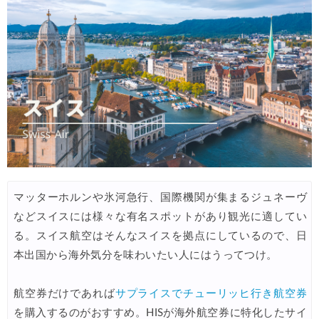
Trip.com) ベトナム旅行 最大50%OFFセール
04/20
Trip.com) ベトナム航空 10%OFFクーポン
04/20
Trip.com) ホテル 最大2,500円OFFクーポン
04/20
Trip.com) 海外航空券 最大2,500円OFFクーポン
04/20
Trip.com) 海外航空券+ホテル 最大5,000円OFFクーポン
04/20
HIS) 海外ツアー緊急タイムセール
04/15
HIS) 海外ツアー緊急タイムセール(関西発)
04/14
マッターホルンや氷河急行、国際機関が集まるジュネーヴ
Trip.com) 海外航空券+ホテル 最大5,000円OFFクーポン
04/13
などスイスには様々な有名スポットがあり観光に適してい
Trip.com) ホテル 最大2,500円OFFクーポン
04/13
る。スイス航空はそんなスイスを拠点にしているので、日
Trip.com) 海外航空券 最大2,500円OFFクーポン
04/13
本出国から海外気分を味わいたい人にはうってつけ。
HIS) JAL/ANA限定 最大15,000円OFFセール
04/13
航空券だけであれば
サプライスでチューリッヒ行き航空券
HIS) オーストラリア添乗員同行ツアー 最大15,000円OFFクー
04/11
を購入するのがおすすめ。HISが海外航空券に特化したサイ