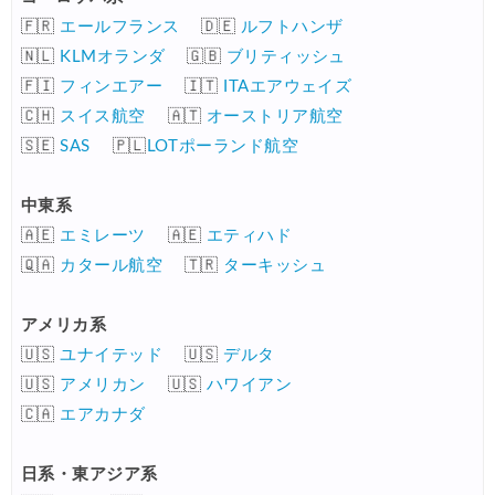
🇫🇷
エールフランス
🇩🇪
ルフトハンザ
🇳🇱
KLMオランダ
🇬🇧
ブリティッシュ
🇫🇮
フィンエアー
🇮🇹
ITAエアウェイズ
🇨🇭
スイス航空
🇦🇹
オーストリア航空
🇸🇪
SAS
🇵🇱
LOTポーランド航空
中東系
🇦🇪
エミレーツ
🇦🇪
エティハド
🇶🇦
カタール航空
🇹🇷
ターキッシュ
アメリカ系
🇺🇸
ユナイテッド
🇺🇸
デルタ
🇺🇸
アメリカン
🇺🇸
ハワイアン
🇨🇦
エアカナダ
日系・東アジア系