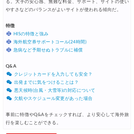
る。大手の安心感、無難な料金、サポート、サイトの使い
やすさなどのバランスがよいサイトが使われる傾向だ。
Trip.com) 航空券 最大3,000円OFFクーポン
03/03
Trip.com) 海外航空券 最大2,500円OFFクーポン
02/23
特徴
サプライス) 海外航空券 3,000円OFFクーポン
02/06
HISの特徴と強み
海外航空券サポートコール(24時間)
HIS) 旅のセレクション
02/03
急病など予期せぬトラブルに補償
サプライス) 海外航空券 3,000円OFFクーポン
02/20
HIS) 海外航空券 2,000円OFFクーポン
Q&A
02/20
クレジットカードを入力しても安全？
HIS) 夏旅キャンペーン(関西発)
01/23
出発までに気をつけることは？
悪天候時(台風・大雪等)の対応について
欠航やスケジュール変更があった場合
事前に特徴やQ&Aをチェックすれば、より安心して海外旅
行を楽しむことができる。