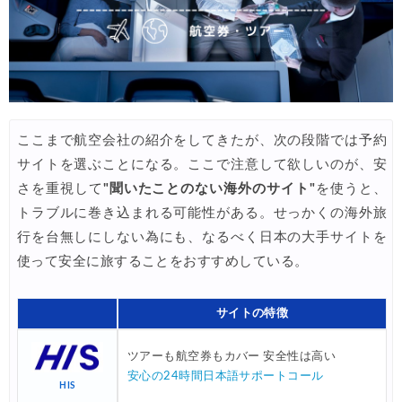
HIS) オーストラリア・リゾート航空券 2,000円OFFクーポ
03/19
Expedia) 春旅・GWセール 最大40%OFF
03/19
サプライス) 海外航空券 3,000円OFFクーポン
03/19
HIS) 北欧添乗員同行ツアー 最大10,000円OFFクーポン
03/17
JAL) 海外ダイナミックパッケージ タイムセール
ここまで航空会社の紹介をしてきたが、次の段階では予約
03/17
サイトを選ぶことになる。ここで注意して欲しいのが、安
JAL) 海外ダイナミックパッケージ 最大40,000円OFFクーポ
03/17
さを重視して
"聞いたことのない海外のサイト"
を使うと、
HIS) 海外航空券 タイムセール
03/17
トラブルに巻き込まれる可能性がある。せっかくの海外旅
行を台無しにしない為にも、なるべく日本の大手サイトを
HIS) ANA便(航空券+ホテル) 最大15,000円CB
03/17
使って安全に旅することをおすすめしている。
Trip.com) 航空券+ホテル 最大50%OFFセール
03/16
Trip.com) ハワイ 最大50%OFFセール
03/16
サイトの特徴
Trip.com) ベトナム 最大50%OFFセール
03/16
ツアーも航空券もカバー 安全性は高い
サプライス) 海外航空券 3,000円OFFクーポン
03/13
安心の24時間日本語サポートコール
HIS