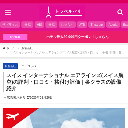
toggle
navigation
サプライス
-攻略
HIS
-攻略
じゃらん
JTB
Trip.com
Agoda
Exp
ホテル最大20,000円クーポン！じゃらん
8/5追加
ホーム
航空会社
スイス インターナショナル エアラインズ(スイス航空)の評判・口コミ・格付け評価｜各クラスの設備紹介
航空会社
ヨーロッパ
スイス インターナショナル エアラインズ(スイス航
空)の評判・口コミ・格付け評価｜各クラスの設備
紹介
2026年01月26日