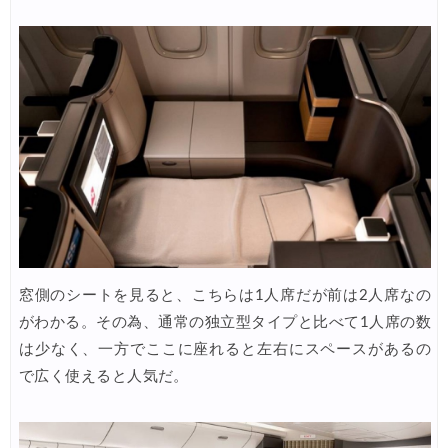
楽天トラベル) 海外ツアー 最大30,000円OFFクーポン
06/20
HIS) 海外旅行タイムセール(関西発)
06/19
HIS) 海外航空券 2,000円OFFクーポン
06/19
HIS) ドイツツアー(添乗員同行) 最大15,000円OFFクーポン
06/18
Expedia) 夏旅特大ホテル 最大40%OFFセール
06/18
JAL) 海外航空券+ホテル 最大40,000円OFFクーポン
06/17
楽天トラベル) 海外ツアー(スーパーセール) 最大50,000円OFFクー
06/16
Trip.com) ロサンゼルス旅行 最大50%OFFセール
06/15
窓側のシートを見ると、こちらは1人席だが前は2人席なの
楽天トラベル) 海外ツアー 最大30,000円OFFクーポン
06/15
がわかる。その為、通常の独立型タイプと比べて1人席の数
Agoda) 夏旅行ホテル 最大20%OFFセール
06/15
は少なく、一方でここに座れると左右にスペースがあるの
で広く使えると人気だ。
Agoda) リゾートホテル 最大15%OFFセール
06/12
HIS) 海外航空券 2,000円OFFクーポン
06/12