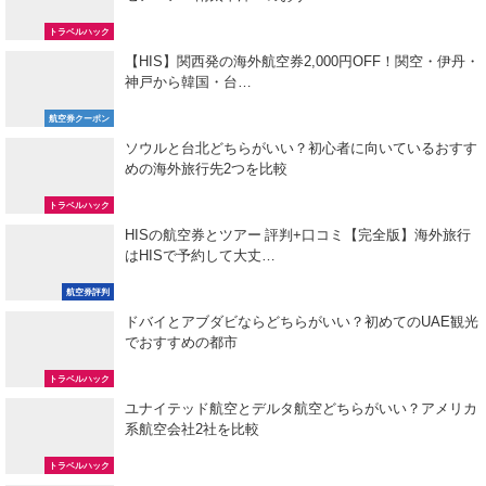
トラベルハック
【HIS】関西発の海外航空券2,000円OFF！関空・伊丹・
神戸から韓国・台…
航空券クーポン
ソウルと台北どちらがいい？初心者に向いているおすす
めの海外旅行先2つを比較
トラベルハック
HISの航空券とツアー 評判+口コミ【完全版】海外旅行
はHISで予約して大丈…
航空券評判
ドバイとアブダビならどちらがいい？初めてのUAE観光
でおすすめの都市
トラベルハック
ユナイテッド航空とデルタ航空どちらがいい？アメリカ
系航空会社2社を比較
トラベルハック