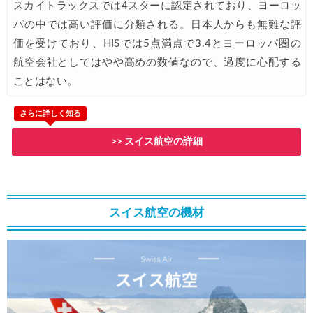
スカイトラックスでは4スターに認定されており、ヨーロッ
Trip.com) 航空券 1,500円OFFクーポン
07/16
パの中では高い評価に分類される。日本人からも無難な評
価を受けており、HISでは5点満点で3.4とヨーロッパ圏の
楽天トラベル) 海外ツアー 最大30,000円OFFクーポン
07/15
航空会社としてはやや高めの数値なので、過度に心配する
HIS) 海外航空券 2,000円OFFクーポン
07/14
ことはない。
Trip.com) アメリカ西海岸 最大50%OFFセール
07/13
さらに詳しく知る
JTB) 夏旅タイムセール
07/10
>> スイス航空の詳細
楽天トラベル) 海外ツアー 最大30,000円OFFクーポン
07/10
HIS) 海外航空券タイムセール
07/08
HIS) 海外航空券 最大20,000円OFFクーポン
07/07
スイス航空の機材
Trip.com) 航空券+ホテル 最大5,000円OFFクーポン
07/07
Trip.com) 海外航空券 最大3,000円OFFクーポン
07/07
Trip.com) ホテル 最大3,000円OFFクーポン
07/07
Trip.com) 空港送迎 50%OFFクーポン
07/07