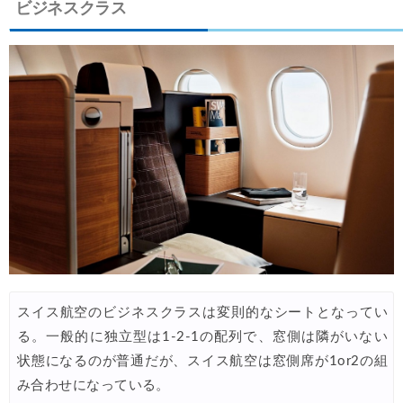
ビジネスクラス
楽天トラベル) 海外ツアー(サマーSALE) 最大50,000円OFFク
06/30
楽天トラベル) 海外ツアー 最大30,000円OFFクーポン
06/30
Trip.com) 海外航空券(香港) 最大5,000円OFFクーポン
06/29
Trip.com) 韓国旅 最大50%OFFセール
06/29
エアトリ) 海外航空券 最大3,000円OFFクーポン
06/28
HIS) 海外航空券 2,000円OFFクーポン
06/26
HIS) 海外航空券タイムセール
06/26
楽天トラベル) 海外ツアー 最大15,000円OFFクーポン
06/25
Trip.com) 海外航空券(アジア) 6,900円~
06/25
Trip.com) 航空券＋ホテル 最大5,000円OFFクーポン
スイス航空のビジネスクラスは変則的なシートとなってい
06/23
る。一般的に独立型は1-2-1の配列で、窓側は隣がいない
Trip.com) 海外航空券 最大2,500円OFFクーポン
06/23
状態になるのが普通だが、スイス航空は窓側席が1or2の組
Trip.com) タイ旅 最大50%OFFセール
06/22
み合わせになっている。