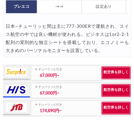
JTB) アラスカ航空便(航空券+ホテル) 最大40,000円OFFク
07/01
プレエコ
→→
設定あり
JTB) エアカナダ便(航空券+ホテル) 最大40,000円OFFクー
07/01
日本~チューリッヒ間は主に777-300ERで運航され、スイ
JTB) カンタス航空便(航空券+ホテル) 最大40,000円OFFク
07/01
ス航空の中では良い機材が使われる。ビジネスは1or2-2-1
JTB) ニュージーランド航空便(航空券+ホテル) 最大40,000円OFFク
07/01
配列の変則的な独立シートを搭載しており、エコノミーも
JTB) チャイナエアライン便(航空券+ホテル) 最大28,000円OFFク
07/01
大きめのパーソナルモニターを設置している。
JTB) チャイナエアライン便(航空券) 最大20,000円OFFクー
07/01
✈ チューリッヒ行き
JTB) 大韓航空便(航空券+ホテル・ソウル行き) 最大28,000円OFFク
07/01
航空券を詳しく
67,000円~
JTB) 大韓航空便(航空券・ソウル行き) 最大20,000円OFFク
07/01
✈ チューリッヒ行き
航空券を詳しく
67,000円~
Trip.com) 海外ホテル2%OFFクーポン TRIP1
07/01
Trip.com) 海外航空券1%OFFクーポン TRIP2
✈ チューリッヒ行き
07/01
航空券を詳しく
174,890円~
エアトリ) 海外航空券(60日前) 1,000円OFFクーポン
07/01
HIS) スーパーサマーセールFINAL
06/30