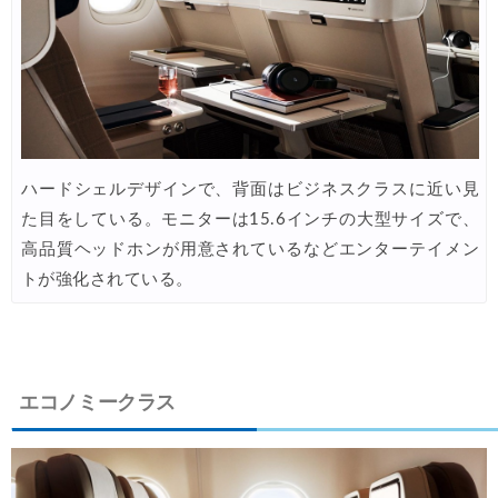
Trip.com) ホテル 最大3,000円OFFクーポン
05/14
HIS) 海外航空券タイムセール
05/13
Trip.com) 航空券+ホテル 最大5,000円OFFクーポン
05/12
Trip.com) ホテル 最大3,000円OFFクーポン
05/12
ハードシェルデザインで、背面はビジネスクラスに近い見
Trip.com) 海外航空券 最大3,000円OFFクーポン
05/12
た目をしている。モニターは15.6インチの大型サイズで、
エアトリ) 航空券+ホテル 最大30,000円OFFクーポン
05/11
高品質ヘッドホンが用意されているなどエンターテイメン
トが強化されている。
エアトリ) 海外ホテル 最大30,000円OFFクーポン
05/11
エアトリ) 海外航空券 最大10,000円OFFクーポン
05/11
楽天トラベル) 海外ツアー 最大30,000円OFFクーポン
05/10
エコノミークラス
HIS) スーパーサマーセール2026
05/08
HIS) 海外航空券 2,000円OFFクーポン
05/08
楽天トラベル) 海外ツアー 最大50,000円OFFクーポン
05/08