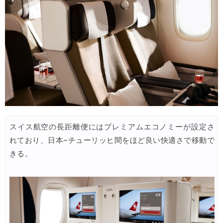
Trip.com) 海外航空券(アジア・ハワイ) 6,900円~
05/25
Trip.com) 航空券＋ホテル 最大5,000円OFFクーポン
05/23
Trip.com) 海外航空券 最大2,500円OFFクーポン
05/23
HIS) 海外旅行タイムセール
05/22
楽天トラベル) 海外ツアー 最大50,000円OFFクーポン
05/22
HIS) 海外航空券タイムセール
05/21
スイス航空の長距離便にはプレミアムエコノミーが設定さ
楽天トラベル) 海外ツアー 最大30,000円OFFクーポン
05/20
れており、日本~チューリッヒ間をほど良い快適さで移動で
HIS) 海外航空券 2,000円OFFクーポン
05/19
きる。
楽天トラベル) 海外ツアー 最大30,000円OFFクーポン
05/15
楽天トラベル) 海外ツアー 最大50,000円OFFクーポン
05/16
Trip.com) 航空券+ホテル 最大5,000円OFFクーポン
05/14
Trip.com) 海外航空券 最大3,000円OFFクーポン
05/14