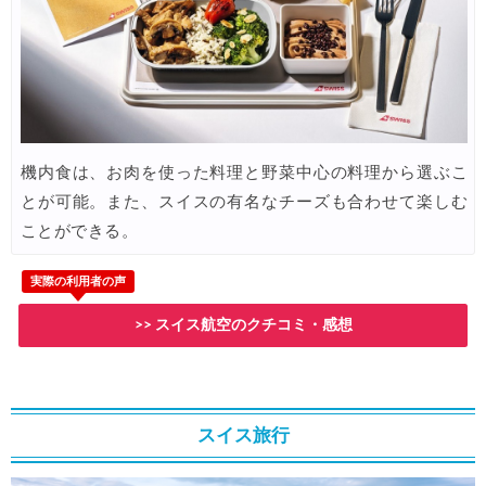
Trip.com) 海外航空券1%OFFクーポン TRIP2
05/01
エアトリ) 海外航空券 最大4,000円OFFクーポン
04/30
楽天トラベル) 海外ツアー 最大30,000円OFFクーポン
04/30
JTB) 夏旅キャンペーン(ポイント還元)
04/27
機内食は、お肉を使った料理と野菜中心の料理から選ぶこ
楽天トラベル) 海外ツアー 最大30,000円OFFクーポン
04/25
とが可能。また、スイスの有名なチーズも合わせて楽しむ
Trip.com) 海外航空券(アジア・ハワイ) 6,900円~
04/25
ことができる。
ANA) 航空券+ホテル 最大80,000円OFFクーポン
04/23
実際の利用者の声
Trip.com) 航空券＋ホテル 最大5,000円OFFクーポン
04/23
>> スイス航空のクチコミ・感想
Trip.com) 海外航空券 最大2,500円OFFクーポン
04/23
JAL) 海外航空券+ホテルタイムセール
04/22
JAL) 海外航空券+ホテル 最大40,000円OFFクーポン
04/22
スイス旅行
HIS) 海外航空券タイムセール
04/20