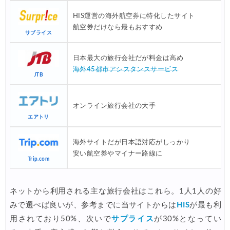
HIS) 海外ツアー(関西発) 最大100,000円OFFクーポン
03/12
HIS運営の海外航空券に特化したサイト
HIS) アジア・ハワイ・グアム航空券 2,000円OFFクーポン
03/12
航空券だけなら最もおすすめ
サプライス
HIS) 海外ツアー 最大60,000円OFFクーポン
03/06
HIS) 夏先ドリキャンペーン
日本最大の旅行会社だが料金は高め
03/06
海外45都市アシスタンスサービス
JTB
Trip.com) 3.3メガセール
03/03
Trip.com) 航空券+ホテル 最大5,000円OFFクーポン
03/03
オンライン旅行会社の大手
Trip.com) ホテル 最大3,000円OFFクーポン
03/03
エアトリ
HIS) 春旅ウルトラセール
02/20
海外サイトだが日本語対応がしっかり
JTB) 海外ツアー 最大60,000円OFFクーポン
安い航空券やマイナー路線に
02/18
Trip.com
Trip.com) 海外ホテル2%OFFクーポン TRIP1
02/17
ネットから利用される主な旅行会社はこれら。1人1人の好
Trip.com) 海外航空券1%OFFクーポン TRIP2
02/17
みで選べば良いが、参考までに当サイトからは
HIS
が最も利
HIS) 海外航空券 2,000円OFFクーポン
02/13
用されており50%、次いで
サプライス
が30%となってい
NEWT) 海外ツアー 最大10%OFFクーポン
02/07