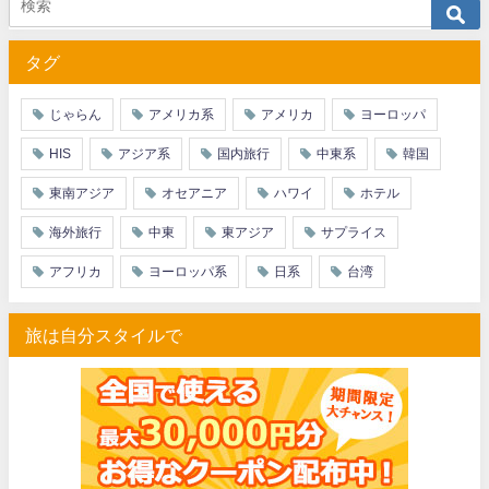
タグ
じゃらん
アメリカ系
アメリカ
ヨーロッパ
HIS
アジア系
国内旅行
中東系
韓国
東南アジア
オセアニア
ハワイ
ホテル
海外旅行
中東
東アジア
サプライス
アフリカ
ヨーロッパ系
日系
台湾
旅は自分スタイルで