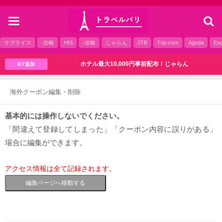
toggle
navigation
サプライス
-攻略
HIS
-攻略
じゃらん
JTB
Trip.com
Agoda
Exp
ホテル最大10,000円事前配布！じゃらん
8/7追加
海外クーポン編集・削除
基本的には操作しないでください。
「間違えて登録してしまった」「クーポン内容に誤りがある」
場合に編集ができます。
アクセス情報は全て記録されます。
編集ページへ移動する