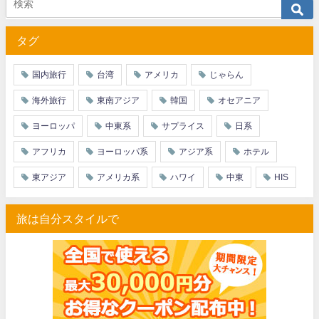
タグ
国内旅行
台湾
アメリカ
じゃらん
海外旅行
東南アジア
韓国
オセアニア
ヨーロッパ
中東系
サプライス
日系
アフリカ
ヨーロッパ系
アジア系
ホテル
東アジア
アメリカ系
ハワイ
中東
HIS
旅は自分スタイルで