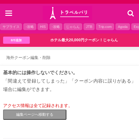
toggle
navigation
サプライス
-攻略
HIS
-攻略
じゃらん
JTB
Trip.com
Agoda
Exp
ホテル最大20,000円クーポン！じゃらん
8/5追加
海外クーポン編集・削除
基本的には操作しないでください。
「間違えて登録してしまった」「クーポン内容に誤りがある」
場合に編集ができます。
アクセス情報は全て記録されます。
編集ページへ移動する