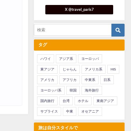
X @travel_paris7
タグ
ハワイ
アジア系
ヨーロッパ
東アジア
じゃらん
アメリカ系
HIS
アメリカ
アフリカ
中東系
日系
ヨーロッパ系
韓国
海外旅行
国内旅行
台湾
ホテル
東南アジア
サプライス
中東
オセアニア
旅は自分スタイルで