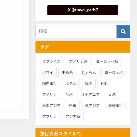
X @travel_paris7
タグ
サプライス
アメリカ系
ヨーロッパ系
ハワイ
中東系
じゃらん
ヨーロッパ
国内旅行
ホテル
韓国
HIS
アメリカ
台湾
オセアニア
日系
東南アジア
中東
東アジア
海外旅行
アフリカ
アジア系
旅は自分スタイルで