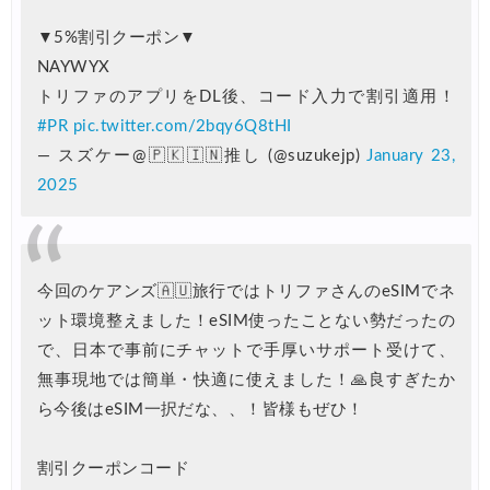
JTB) ユナイテッド航空便(航空券+ホテル) 最大40,000円OFFク
07/01
▼5%割引クーポン▼
JTB) アメリカン航空便(航空券+ホテル) 最大40,000円OFFク
07/01
NAYWYX
JTB) アラスカ航空便(航空券+ホテル) 最大40,000円OFFク
07/01
トリファのアプリをDL後、コード入力で割引適用！
#PR
pic.twitter.com/2bqy6Q8tHI
JTB) エアカナダ便(航空券+ホテル) 最大40,000円OFFクー
07/01
— スズケー@🇵🇰🇮🇳推し (@suzukejp)
January 23,
JTB) カンタス航空便(航空券+ホテル) 最大40,000円OFFク
07/01
2025
JTB) ニュージーランド航空便(航空券+ホテル) 最大40,000円OFFク
07/01
JTB) チャイナエアライン便(航空券+ホテル) 最大28,000円OFFク
07/01
今回のケアンズ🇦🇺旅行ではトリファさんのeSIMでネ
JTB) チャイナエアライン便(航空券) 最大20,000円OFFクー
07/01
ット環境整えました！eSIM使ったことない勢だったの
JTB) 大韓航空便(航空券+ホテル・ソウル行き) 最大28,000円OFFク
07/01
で、日本で事前にチャットで手厚いサポート受けて、
JTB) 大韓航空便(航空券・ソウル行き) 最大20,000円OFFク
07/01
無事現地では簡単・快適に使えました！🙏良すぎたか
ら今後はeSIM一択だな、、！皆様もぜひ！
Trip.com) 海外ホテル2%OFFクーポン TRIP1
07/01
Trip.com) 海外航空券1%OFFクーポン TRIP2
07/01
割引クーポンコード