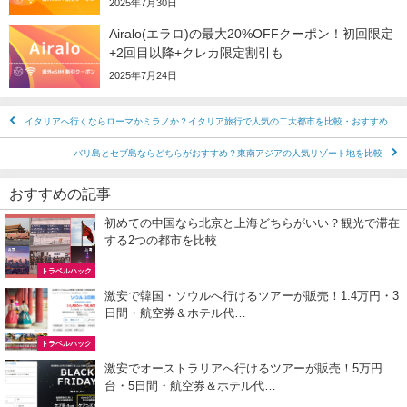
2025年7月30日
JAL) 海外航空券+ホテル 最大40,000円OFFクーポン
04/22
Airalo(エラロ)の最大20%OFFクーポン！初回限定
HIS) 海外航空券タイムセール
04/20
+2回目以降+クレカ限定割引も
2025年7月24日
Trip.com) ベトナム旅行 最大50%OFFセール
04/20
Trip.com) ベトナム航空 10%OFFクーポン
04/20
イタリアへ行くならローマかミラノか？イタリア旅行で人気の二大都市を比較・おすすめ
Trip.com) ホテル 最大2,500円OFFクーポン
04/20
バリ島とセブ島ならどちらがおすすめ？東南アジアの人気リゾート地を比較
Trip.com) 海外航空券 最大2,500円OFFクーポン
04/20
おすすめの記事
Trip.com) 海外航空券+ホテル 最大5,000円OFFクーポン
04/20
初めての中国なら北京と上海どちらがいい？観光で滞在
する2つの都市を比較
HIS) 海外ツアー緊急タイムセール
04/15
トラベルハック
HIS) 海外ツアー緊急タイムセール(関西発)
04/14
激安で韓国・ソウルへ行けるツアーが販売！1.4万円・3
Trip.com) 海外航空券+ホテル 最大5,000円OFFクーポン
日間・航空券＆ホテル代…
04/13
Trip.com) ホテル 最大2,500円OFFクーポン
トラベルハック
04/13
激安でオーストラリアへ行けるツアーが販売！5万円
Trip.com) 海外航空券 最大2,500円OFFクーポン
04/13
台・5日間・航空券＆ホテル代…