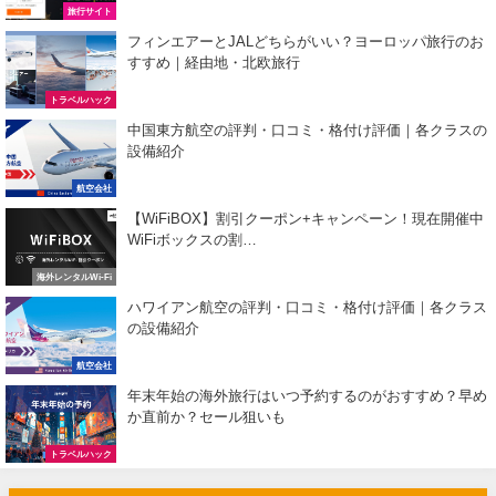
HIS) JAL/ANA限定 最大15,000円OFFセール
04/13
旅行サイト
フィンエアーとJALどちらがいい？ヨーロッパ旅行のお
HIS) オーストラリア添乗員同行ツアー 最大15,000円OFFクー
04/11
すすめ｜経由地・北欧旅行
JTB) 海外ツアータイムセール
04/11
トラベルハック
サプライス) 海外航空券 3,000円OFFクーポン
中国東方航空の評判・口コミ・格付け評価｜各クラスの
04/09
設備紹介
Expedia) ホテル 10%OFFクーポン
04/08
航空会社
サプライス) 海外航空券 3,000円OFFクーポン
04/02
【WiFiBOX】割引クーポン+キャンペーン！現在開催中
WiFiボックスの割…
HIS) 海外航空券(ヨーロッパ) 2,000円OFFクーポン
04/02
海外レンタルWi-Fi
楽天トラベル) ホテル＋10％キャンペーン
04/02
ハワイアン航空の評判・口コミ・格付け評価｜各クラス
の設備紹介
エアトリ) 海外航空券+ホテル 最大30,000円OFFクーポン
04/01
航空会社
エアトリ) 海外ホテル 最大30,000円OFFクーポン
04/01
年末年始の海外旅行はいつ予約するのがおすすめ？早め
エアトリ) 海外航空券 最大10,000円OFFクーポン
か直前か？セール狙いも
04/01
トラベルハック
JTB) JAL便(航空券+ホテル) 最大20,000円OFFクーポン
04/01