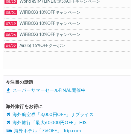
World eSIM) LINE友達5%OFFキャンペーン
08/15
HIS) アジアビーチキャンペーン(関西発)
06/04
WiFiBOX) 10%OFFキャンペーン
08/01
楽天トラベル) 海外ツアー(スーパーセール) 最大50,000円OFFクー
06/04
WiFiBOX) 10%OFFキャンペーン
07/19
Trip.com) 航空券＋ホテル 最大5,000円OFFクーポン
06/03
WiFiBOX) 10%OFFキャンペーン
06/26
Trip.com) ホテル 最大2,000円OFFクーポン
06/02
Airalo) 15%OFFクーポン
04/22
Agoda) ホテル 最大8%OFFクーポン
06/01
Trip.com) 海外ホテル2%OFFクーポン TRIP1
06/01
エアトリ) 海外航空券(60日前) 1,000円OFFクーポン
06/01
今注目の話題
Trip.com) 海外航空券1%OFFクーポン TRIP2
06/01
スーパーサマーセールFINAL開催中
楽天トラベル) 海外ツアー 最大30,000円OFFクーポン
05/30
海外旅行をお得に
HIS) 海外ツアー(セブンカード) 5%OFFクーポン
05/29
海外航空券「3,000円OFF」サプライス
楽天トラベル) 海外ツアー 最大50,000円OFFクーポン
05/28
海外旅行「最大60,000円OFF」 HIS
海外ホテル「7%OFF」 Trip.com
JTB) 海外ツアー(冬・春) 最大40,000円OFFクーポン
05/27