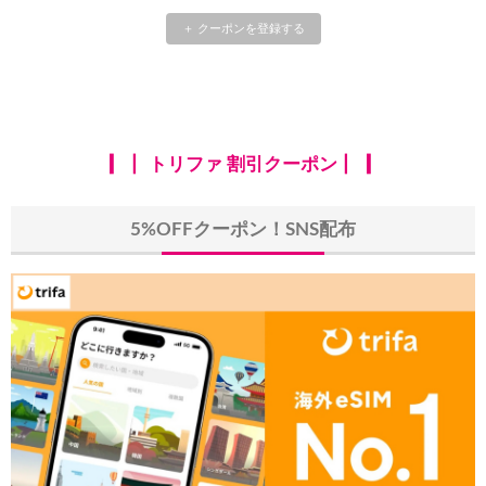
HIS) 海外航空券タイムセール
08/04
＋ クーポンを登録する
HIS) 航空券/航空券+ホテル 最大30,000円CB
08/04
Trip.com) 韓国旅 最大50%OFFセール
08/03
Trip.com) 海外ホテル2%OFFクーポン TRIP1
08/01
トリファ 割引クーポン
エアトリ) 海外航空券(60日前) 1,000円OFFクーポン
08/01
5%OFFクーポン！SNS配布
Trip.com) 海外航空券1%OFFクーポン TRIP2
08/01
Trip.com) タイ旅行 最大50%OFFセール
07/27
Trip.com) ホテル 1,500円OFFクーポン
07/30
楽天トラベル) 海外ツアー 最大10,000円OFFクーポン
07/30
Trip.com) 航空券 1,500円OFFクーポン
07/30
Trip.com) NY/ロンドン/タイ ホテル 10%OFFクーポン
07/27
Trip.com) タイ航空券 10%OFFクーポン
07/27