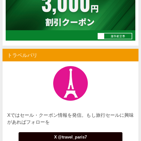
Trip.com) 海外航空券 最大2,500円OFFクーポン
03/23
HIS) オーストラリア・リゾート航空券 2,000円OFFクーポ
03/19
Expedia) 春旅・GWセール 最大40%OFF
03/19
サプライス) 海外航空券 3,000円OFFクーポン
03/19
トラベルパリ
HIS) 北欧添乗員同行ツアー 最大10,000円OFFクーポン
03/17
JAL) 海外ダイナミックパッケージ タイムセール
03/17
JAL) 海外ダイナミックパッケージ 最大40,000円OFFクーポ
03/17
HIS) 海外航空券 タイムセール
03/17
HIS) ANA便(航空券+ホテル) 最大15,000円CB
03/17
Xではセール・クーポン情報を発信。もし旅行セールに興味
Trip.com) 航空券+ホテル 最大50%OFFセール
03/16
があればフォローを
Trip.com) ハワイ 最大50%OFFセール
03/16
X @travel_paris7
Trip.com) ベトナム 最大50%OFFセール
03/16