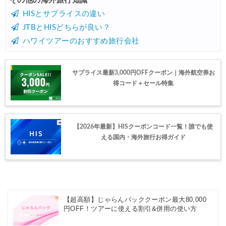
その他の海外旅行知識
Trip.com) 航空券+ホテル 最大5,000円OFFクーポン
05/14
HISとサプライスの違い
JTBとHISどちらが良い？
Trip.com) 海外航空券 最大3,000円OFFクーポン
05/14
ハワイツアーのおすすめ旅行会社
Trip.com) ホテル 最大3,000円OFFクーポン
05/14
HIS) 海外航空券タイムセール
05/13
サプライス最新3,000円OFFクーポン｜海外航空券お
得コード＋セール特集
Trip.com) 航空券+ホテル 最大5,000円OFFクーポン
05/12
Trip.com) ホテル 最大3,000円OFFクーポン
05/12
Trip.com) 海外航空券 最大3,000円OFFクーポン
05/12
【2026年最新】HISクーポンコード一覧！誰でも使
える国内・海外旅行お得ガイド
エアトリ) 航空券+ホテル 最大30,000円OFFクーポン
05/11
エアトリ) 海外ホテル 最大30,000円OFFクーポン
05/11
エアトリ) 海外航空券 最大10,000円OFFクーポン
05/11
楽天トラベル) 海外ツアー 最大30,000円OFFクーポン
05/10
【超高額】じゃらんパッククーポン最大80,000
円OFF！ツアーに使える割引&併用の使い方
HIS) スーパーサマーセール2026
05/08