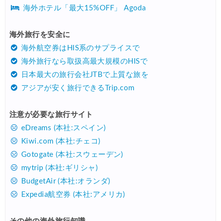
海外ホテル「最大15%OFF」 Agoda
JTB) 海外ツアー(秋・冬) 最大20,000円OFFクーポン
05/27
楽天トラベル) 海外ツアー 最大30,000円OFFクーポン
05/25
海外旅行を安全に
海外航空券はHIS系のサプライスで
Trip.com) 海外航空券(アジア・ハワイ) 6,900円~
05/25
海外旅行なら取扱高最大規模のHISで
Trip.com) 航空券＋ホテル 最大5,000円OFFクーポン
05/23
日本最大の旅行会社JTBで上質な旅を
Trip.com) 海外航空券 最大2,500円OFFクーポン
05/23
アジアが安く旅行できるTrip.com
HIS) 海外旅行タイムセール
05/22
注意が必要な旅行サイト
楽天トラベル) 海外ツアー 最大50,000円OFFクーポン
05/22
eDreams (本社:スペイン)
HIS) 海外航空券タイムセール
Kiwi.com (本社:チェコ)
05/21
Gotogate (本社:スウェーデン)
楽天トラベル) 海外ツアー 最大30,000円OFFクーポン
05/20
mytrip (本社:ギリシャ)
HIS) 海外航空券 2,000円OFFクーポン
05/19
BudgetAir (本社:オランダ)
Expedia航空券 (本社:アメリカ)
楽天トラベル) 海外ツアー 最大30,000円OFFクーポン
05/15
楽天トラベル) 海外ツアー 最大50,000円OFFクーポン
05/16