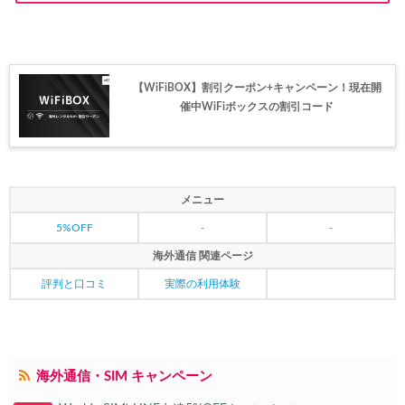
HIS) 海外航空券 2,000円OFFクーポン
06/12
JTB) 海外ツアータイムセール
06/11
【WiFiBOX】割引クーポン+キャンペーン！現在開
HIS) イギリスツアー(添乗員同行) 最大15,000円OFFクーポ
06/11
催中WiFiボックスの割引コード
JAL) 海外航空券タイムセール
06/11
楽天トラベル) 海外ツアー 最大30,000円OFFクーポン
06/10
楽天トラベル) 海外ツアー(スーパーセール) 最大50,000円OFFクー
06/11
メニュー
5%OFF
-
-
Expedia) ホテル(VISA所有者) 18%OFFクーポン
06/08
海外通信 関連ページ
Expedia) 航空券+ホテル 4,500円OFFクーポン
06/08
評判と口コミ
実際の利用体験
HIS) 海外航空券 2,000円OFFクーポン
06/06
HIS) 韓国航空券(関西発) 2,000円OFFクーポン
06/05
HIS) 海外航空券タイムセール
06/05
海外通信・SIM キャンペーン
楽天トラベル) 海外ツアー 最大30,000円OFFクーポン
06/05