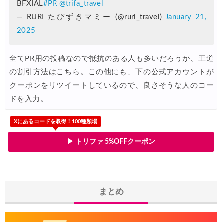
エアトリ) 海外航空券(60日前) 1,000円OFFクーポン
BFXIAL
#PR
@trifa_travel
07/01
— RURI たびずきマミー (@ruri_travel)
January 21,
HIS) スーパーサマーセールFINAL
06/30
2025
楽天トラベル) 海外ツアー(サマーSALE) 最大50,000円OFFク
06/30
楽天トラベル) 海外ツアー 最大30,000円OFFクーポン
全てPR用の投稿なので抵抗のある人も多いだろうが、王道
06/30
の割引方法はこちら。この他にも、下の公式アカウントが
Trip.com) 海外航空券(香港) 最大5,000円OFFクーポン
06/29
クーポンをリツイートしているので、良さそうな人のコー
Trip.com) 韓国旅 最大50%OFFセール
06/29
ドを入力。
エアトリ) 海外航空券 最大3,000円OFFクーポン
06/28
Xにあるコードを取得！100種類場
HIS) 海外航空券 2,000円OFFクーポン
06/26
▶ トリファ 5%OFFクーポン
HIS) 海外航空券タイムセール
06/26
楽天トラベル) 海外ツアー 最大15,000円OFFクーポン
06/25
Trip.com) 海外航空券(アジア) 6,900円~
06/25
まとめ
Trip.com) 航空券＋ホテル 最大5,000円OFFクーポン
06/23