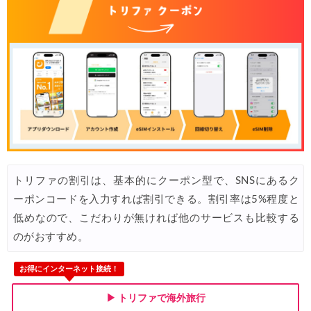
Trip.com) 海外航空券 最大2,500円OFFクーポン
06/23
Trip.com) タイ旅 最大50%OFFセール
06/22
楽天トラベル) 海外ツアー 最大30,000円OFFクーポン
06/20
HIS) 海外旅行タイムセール(関西発)
06/19
HIS) 海外航空券 2,000円OFFクーポン
06/19
HIS) ドイツツアー(添乗員同行) 最大15,000円OFFクーポン
06/18
Expedia) 夏旅特大ホテル 最大40%OFFセール
06/18
トリファの割引は、基本的にクーポン型で、SNSにあるク
JAL) 海外航空券+ホテル 最大40,000円OFFクーポン
06/17
ーポンコードを入力すれば割引できる。割引率は5%程度と
楽天トラベル) 海外ツアー(スーパーセール) 最大50,000円OFFクー
06/16
低めなので、こだわりが無ければ他のサービスも比較する
Trip.com) ロサンゼルス旅行 最大50%OFFセール
06/15
のがおすすめ。
楽天トラベル) 海外ツアー 最大30,000円OFFクーポン
06/15
お得にインターネット接続！
Agoda) 夏旅行ホテル 最大20%OFFセール
06/15
▶ トリファで海外旅行
Agoda) リゾートホテル 最大15%OFFセール
06/12