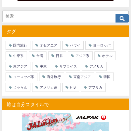
サプライス) 海外航空券 3,000円OFFクーポン
03/13
HIS) 海外ツアー(関西発) 最大100,000円OFFクーポン
03/12
HIS) アジア・ハワイ・グアム航空券 2,000円OFFクーポン
タグ
03/12
HIS) 海外ツアー 最大60,000円OFFクーポン
03/06
国内旅行
オセアニア
ハワイ
ヨーロッパ
HIS) 夏先ドリキャンペーン
03/06
中東系
台湾
日系
アジア系
ホテル
Trip.com) 3.3メガセール
03/03
東アジア
中東
サプライス
アメリカ
Trip.com) 航空券+ホテル 最大5,000円OFFクーポン
03/03
ヨーロッパ系
海外旅行
東南アジア
韓国
Trip.com) ホテル 最大3,000円OFFクーポン
03/03
じゃらん
アメリカ系
HIS
アフリカ
HIS) 春旅ウルトラセール
02/20
旅は自分スタイルで
JTB) 海外ツアー 最大60,000円OFFクーポン
02/18
Trip.com) 海外ホテル2%OFFクーポン TRIP1
02/17
Trip.com) 海外航空券1%OFFクーポン TRIP2
02/17