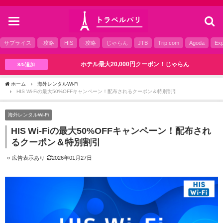
toggle
navigation
サプライス
-攻略
HIS
-攻略
じゃらん
JTB
Trip.com
Agoda
Exp
ホテル最大20,000円クーポン！じゃらん
8/5追加
ホーム
海外レンタルWi-Fi
HIS Wi-Fiの最大50%OFFキャンペーン！配布されるクーポン＆特別割引
海外レンタルWi-Fi
HIS Wi-Fiの最大50%OFFキャンペーン！配布され
るクーポン＆特別割引
2026年01月27日