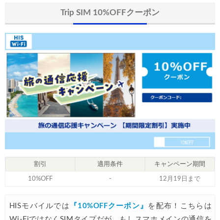
HIS) 海外旅行タイムセール(関西発)
06/19
Trip SIM 10%OFFクーポン
HIS) 海外航空券 2,000円OFFクーポン
06/19
HIS) ドイツツアー(添乗員同行) 最大15,000円OFFクーポン
06/18
Expedia) 夏旅特大ホテル 最大40%OFFセール
06/18
JAL) 海外航空券+ホテル 最大40,000円OFFクーポン
06/17
楽天トラベル) 海外ツアー(スーパーセール) 最大50,000円OFFクー
06/16
Trip.com) ロサンゼルス旅行 最大50%OFFセール
06/15
楽天トラベル) 海外ツアー 最大30,000円OFFクーポン
06/15
Agoda) 夏旅行ホテル 最大20%OFFセール
06/15
Agoda) リゾートホテル 最大15%OFFセール
割引
適用条件
キャンペーン期間
06/12
10%OFF
-
12月19日まで
HIS) 海外航空券 2,000円OFFクーポン
06/12
JTB) 海外ツアータイムセール
06/11
HISモバイルでは
『10%OFFクーポン』
を配布！こちらは
HIS) イギリスツアー(添乗員同行) 最大15,000円OFFクーポ
Wi-FiではなくSIMタイプだが、もしスマホメインの通信を
06/11