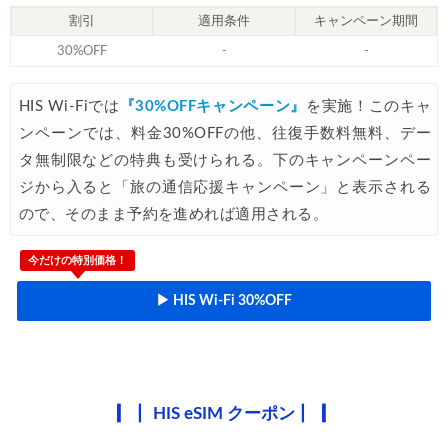
楽天トラベル) 海外ツアー 最大30,000円OFFクーポン
06/30
割引
適用条件
キャンペーン期間
Trip.com) 海外航空券(香港) 最大5,000円OFFクーポン
06/29
30%OFF
-
-
Trip.com) 韓国旅 最大50%OFFセール
06/29
HIS Wi-Fiでは
『30%OFFキャンペーン』
を実施！このキャ
エアトリ) 海外航空券 最大3,000円OFFクーポン
06/28
ンペーンでは、料金30%OFFの他、往復手数料無料、デー
HIS) 海外航空券 2,000円OFFクーポン
06/26
タ無制限などの特典も受けられる。下のキャンペーンペー
ジから入ると「旅の通信応援キャンペーン」と表示される
HIS) 海外航空券タイムセール
06/26
ので、そのまま予約を進めれば適用される。
楽天トラベル) 海外ツアー 最大15,000円OFFクーポン
06/25
今だけの特別価格！
Trip.com) 海外航空券(アジア) 6,900円~
06/25
▶ HIS Wi-Fi 30%OFF
Trip.com) 航空券＋ホテル 最大5,000円OFFクーポン
06/23
Trip.com) 海外航空券 最大2,500円OFFクーポン
06/23
Trip.com) タイ旅 最大50%OFFセール
06/22
HIS eSIM クーポン
楽天トラベル) 海外ツアー 最大30,000円OFFクーポン
06/20