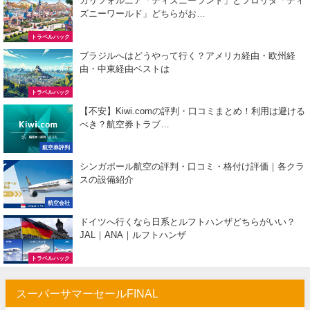
カリフォルニア「ディズニーランド」とフロリダ「ディ
ズニーワールド」どちらがお…
サプライス) 海外航空券 3,000円OFFクーポン
03/19
トラベルハック
HIS) 北欧添乗員同行ツアー 最大10,000円OFFクーポン
03/17
ブラジルへはどうやって行く？アメリカ経由・欧州経
由・中東経由ベストは
JAL) 海外ダイナミックパッケージ タイムセール
03/17
トラベルハック
JAL) 海外ダイナミックパッケージ 最大40,000円OFFクーポ
03/17
【不安】Kiwi.comの評判・口コミまとめ！利用は避ける
べき？航空券トラブ…
HIS) 海外航空券 タイムセール
03/17
航空券評判
HIS) ANA便(航空券+ホテル) 最大15,000円CB
03/17
シンガポール航空の評判・口コミ・格付け評価｜各クラ
Trip.com) 航空券+ホテル 最大50%OFFセール
03/16
スの設備紹介
Trip.com) ハワイ 最大50%OFFセール
航空会社
03/16
ドイツへ行くなら日系とルフトハンザどちらがいい？
Trip.com) ベトナム 最大50%OFFセール
03/16
JAL｜ANA｜ルフトハンザ
サプライス) 海外航空券 3,000円OFFクーポン
03/13
トラベルハック
HIS) 海外ツアー(関西発) 最大100,000円OFFクーポン
03/12
スーパーサマーセールFINAL
HIS) アジア・ハワイ・グアム航空券 2,000円OFFクーポン
03/12