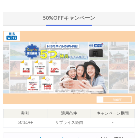
楽天トラベル) 海外ツアー 最大30,000円OFFクーポン
07/15
HIS) 海外航空券 2,000円OFFクーポン
07/14
50%OFFキャンペーン
Trip.com) アメリカ西海岸 最大50%OFFセール
07/13
JTB) 夏旅タイムセール
07/10
楽天トラベル) 海外ツアー 最大30,000円OFFクーポン
07/10
HIS) 海外航空券タイムセール
07/08
HIS) 海外航空券 最大20,000円OFFクーポン
07/07
Trip.com) 航空券+ホテル 最大5,000円OFFクーポン
07/07
Trip.com) 海外航空券 最大3,000円OFFクーポン
07/07
Trip.com) ホテル 最大3,000円OFFクーポン
07/07
割引
適用条件
キャンペーン期間
Trip.com) 空港送迎 50%OFFクーポン
07/07
50%OFF
サプライス経由
-
Trip.com) サマーメガSALE
07/07