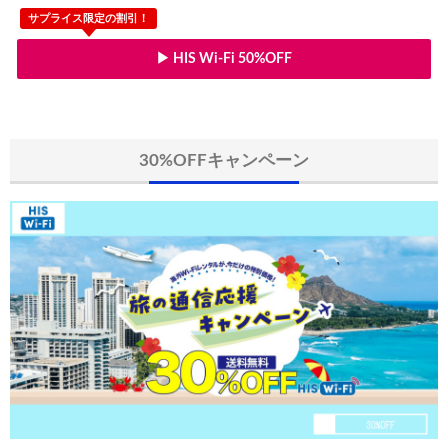
JTB) エアカナダ便(航空券+ホテル) 最大40,000円OFFクー
07/01
サプライス限定の割引！
JTB) カンタス航空便(航空券+ホテル) 最大40,000円OFFク
07/01
▶ HIS Wi-Fi 50%OFF
JTB) ニュージーランド航空便(航空券+ホテル) 最大40,000円OFFク
07/01
JTB) チャイナエアライン便(航空券+ホテル) 最大28,000円OFFク
07/01
JTB) チャイナエアライン便(航空券) 最大20,000円OFFクー
30%OFFキャンペーン
07/01
JTB) 大韓航空便(航空券+ホテル・ソウル行き) 最大28,000円OFFク
07/01
JTB) 大韓航空便(航空券・ソウル行き) 最大20,000円OFFク
07/01
Trip.com) 海外ホテル2%OFFクーポン TRIP1
07/01
Trip.com) 海外航空券1%OFFクーポン TRIP2
07/01
エアトリ) 海外航空券(60日前) 1,000円OFFクーポン
07/01
HIS) スーパーサマーセールFINAL
06/30
楽天トラベル) 海外ツアー(サマーSALE) 最大50,000円OFFク
06/30