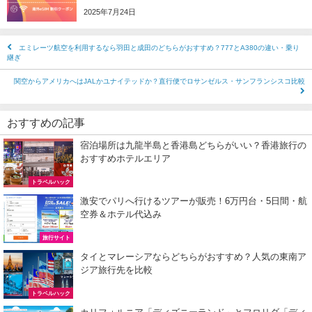
JTB) シンガポール航空便(航空券+ホテル) 最大20,000円OFFク
04/01
2025年7月24日
JTB) マレーシア航空便(航空券+ホテル) 最大20,000円OFFク
04/01
エミレーツ航空を利用するなら羽田と成田のどちらがおすすめ？777とA380の違い・乗り
JTB) ベトナム航空便(航空券+ホテル) 最大20,000円OFFク
04/01
継ぎ
Trip.com) 航空券＋ホテル 最大5,000円OFFクーポン
04/01
関空からアメリカへはJALかユナイテッドか？直行便でロサンゼルス・サンフランシスコ比較
楽天トラベル) 海外ツアー 最大20,000円OFFクーポン
03/30
おすすめの記事
Peach) タイムセール(バンコク・シンガポール)
03/27
宿泊場所は九龍半島と香港島どちらがいい？香港旅行の
サプライス) 海外航空券 3,000円OFFクーポン
03/26
おすすめホテルエリア
HIS) 海外航空券(東アジア) 2,000円OFFクーポン
03/26
トラベルハック
激安でパリへ行けるツアーが販売！6万円台・5日間・航
Trip.com) 海外航空券 アジア行き6,900円~
03/25
空券＆ホテル代込み
Trip.com) 航空券＋ホテル 最大5,000円OFFクーポン
03/23
旅行サイト
タイとマレーシアならどちらがおすすめ？人気の東南ア
Trip.com) 海外航空券 最大2,500円OFFクーポン
03/23
ジア旅行先を比較
HIS) オーストラリア・リゾート航空券 2,000円OFFクーポ
03/19
トラベルハック
Expedia) 春旅・GWセール 最大40%OFF
03/19