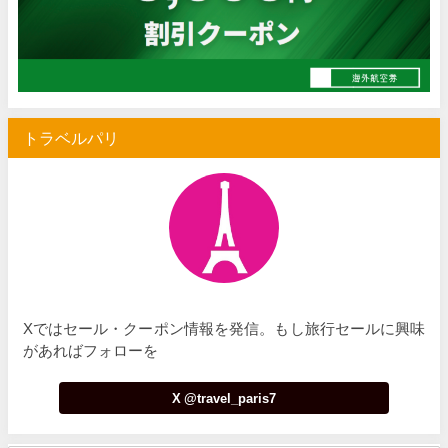
Trip.com) 海外航空券 最大2,500円OFFクーポン
02/23
サプライス) 海外航空券 3,000円OFFクーポン
02/06
HIS) 旅のセレクション
02/03
トラベルパリ
サプライス) 海外航空券 3,000円OFFクーポン
02/20
HIS) 海外航空券 2,000円OFFクーポン
02/20
HIS) 夏旅キャンペーン(関西発)
01/23
Xではセール・クーポン情報を発信。もし旅行セールに興味
があればフォローを
X @travel_paris7