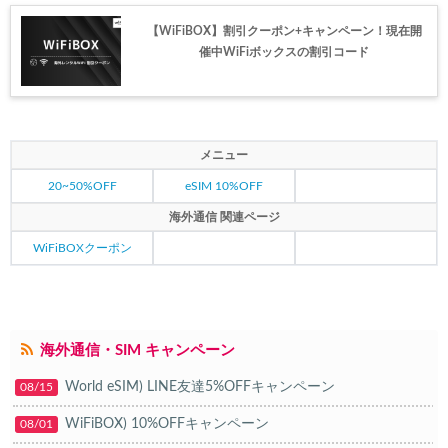
Trip.com) 航空券＋ホテル 最大5,000円OFFクーポン
05/23
【WiFiBOX】割引クーポン+キャンペーン！現在開
催中WiFiボックスの割引コード
Trip.com) 海外航空券 最大2,500円OFFクーポン
05/23
HIS) 海外旅行タイムセール
05/22
楽天トラベル) 海外ツアー 最大50,000円OFFクーポン
05/22
メニュー
HIS) 海外航空券タイムセール
05/21
20~50%OFF
eSIM 10%OFF
楽天トラベル) 海外ツアー 最大30,000円OFFクーポン
05/20
海外通信 関連ページ
HIS) 海外航空券 2,000円OFFクーポン
WiFiBOXクーポン
05/19
楽天トラベル) 海外ツアー 最大30,000円OFFクーポン
05/15
楽天トラベル) 海外ツアー 最大50,000円OFFクーポン
05/16
海外通信・SIM キャンペーン
Trip.com) 航空券+ホテル 最大5,000円OFFクーポン
05/14
World eSIM) LINE友達5%OFFキャンペーン
08/15
Trip.com) 海外航空券 最大3,000円OFFクーポン
05/14
WiFiBOX) 10%OFFキャンペーン
08/01
Trip.com) ホテル 最大3,000円OFFクーポン
05/14