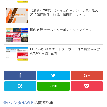
Trip.com) ベトナム航空 10%OFFクーポン
04/20
【最新2026年】じゃらんクーポン｜ホテル最大
Trip.com) ホテル 最大2,500円OFFクーポン
04/20
20,000円割引｜お得な10日間・フェス
Trip.com) 海外航空券 最大2,500円OFFクーポン
04/20
Trip.com) 海外航空券+ホテル 最大5,000円OFFクーポン
04/20
国内旅行 セール・クーポン・キャンペーン
HIS) 海外ツアー緊急タイムセール
04/15
HIS) 海外ツアー緊急タイムセール(関西発)
04/14
HISの6月3回目ナイトクーポン！海外航空券向け
の2,000円割引配布
Trip.com) 海外航空券+ホテル 最大5,000円OFFクーポン
04/13
Trip.com) ホテル 最大2,500円OFFクーポン
04/13
Trip.com) 海外航空券 最大2,500円OFFクーポン
04/13
HIS) JAL/ANA限定 最大15,000円OFFセール
04/13
LINE
HIS) オーストラリア添乗員同行ツアー 最大15,000円OFFクー
04/11
JTB) 海外ツアータイムセール
04/11
海外レンタルWi-Fi
の関連記事