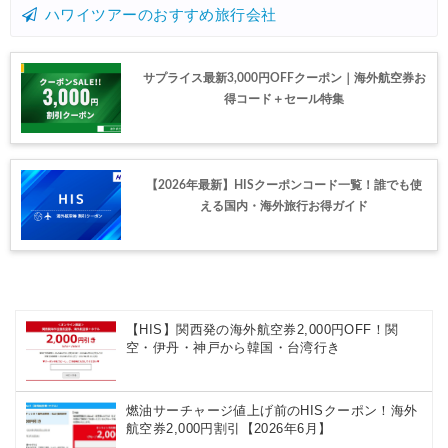
エアトリ) 海外航空券 最大4,000円OFFクーポン
ハワイツアーのおすすめ旅行会社
04/30
楽天トラベル) 海外ツアー 最大30,000円OFFクーポン
04/30
サプライス最新3,000円OFFクーポン｜海外航空券お
JTB) 夏旅キャンペーン(ポイント還元)
04/27
得コード＋セール特集
楽天トラベル) 海外ツアー 最大30,000円OFFクーポン
04/25
Trip.com) 海外航空券(アジア・ハワイ) 6,900円~
04/25
【2026年最新】HISクーポンコード一覧！誰でも使
ANA) 航空券+ホテル 最大80,000円OFFクーポン
04/23
える国内・海外旅行お得ガイド
Trip.com) 航空券＋ホテル 最大5,000円OFFクーポン
04/23
Trip.com) 海外航空券 最大2,500円OFFクーポン
04/23
JAL) 海外航空券+ホテルタイムセール
04/22
【HIS】関西発の海外航空券2,000円OFF！関
JAL) 海外航空券+ホテル 最大40,000円OFFクーポン
空・伊丹・神戸から韓国・台湾行き
04/22
HIS) 海外航空券タイムセール
04/20
燃油サーチャージ値上げ前のHISクーポン！海外
Trip.com) ベトナム旅行 最大50%OFFセール
04/20
航空券2,000円割引【2026年6月】