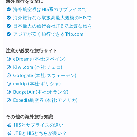
海外旅行を安全に
Trip.com) 航空券+ホテル 最大10,000円OFFクーポン
05/07
海外航空券はHIS系のサプライスで
楽天トラベル) 海外ツアー 最大30,000円OFFクーポン
05/05
海外旅行なら取扱高最大規模のHISで
日本最大の旅行会社JTBで上質な旅を
HIS) JAL/ANA限定 最大15,000円OFFセール
05/04
アジアが安く旅行できるTrip.com
HIS) 海外旅行 売切御免タイムセール
05/01
注意が必要な旅行サイト
HIS) 海外航空券 2,000円OFFクーポン
05/01
eDreams (本社:スペイン)
HIS) 海外ツアー(関西発) 最大50,000円OFFクーポン
05/01
Kiwi.com (本社:チェコ)
HIS) 海外航空券(関西発東アジア) 2,000円OFFクーポン
05/01
Gotogate (本社:スウェーデン)
mytrip (本社:ギリシャ)
エアトリ) 海外航空券(60日前) 1,000円OFFクーポン
05/01
BudgetAir (本社:オランダ)
楽天トラベル) 海外ツアー 最大50,000円OFFクーポン
05/01
Expedia航空券 (本社:アメリカ)
楽天トラベル) 海外ホテル ポイント最大35%還元
05/01
その他の海外旅行知識
Trip.com) 海外ホテル2%OFFクーポン TRIP1
05/01
HISとサプライスの違い
Trip.com) 海外航空券1%OFFクーポン TRIP2
05/01
JTBとHISどちらが良い？