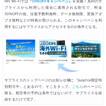
HIS Wi-Fiでは
『50%OFFキャンペーン』
を実施！系列のサ
Trip.com) 台湾旅 最大50%OFFセール
07/06
プライスから利用した場合に適用される割引で、料金
楽天トラベル) 海外ツアー 最大30,000円OFFクーポン
07/05
50%OFFの他、往復手数料無料、データ無制限、変換アダ
プタ無料などの特典が受けられる。このキャンペーンを利
Trip.com) 海外航空券(セントレア発) 最大7,000円OFFクー
07/03
用するにはサプライスからアクセスするのが条件となる。
HIS) 超目玉ツアー(スーパーサマーセール)
07/03
HIS) 海外航空券 2,000円OFFクーポン
07/01
JTB) エールフランス便(航空券+ホテル) 最大120,000円OFFク
07/01
JTB) ルフトハンザドイツ航空便(航空券+ホテル) 最大120,000円OFF
07/01
JTB) KLMオランダ航空便(航空券+ホテル) 最大120,000円OFF
07/01
JTB) オーストリア航空便(航空券+ホテル) 最大120,000円OFF
07/01
サプライスのトップページのお知らせ欄に「Surpr!ce限定特
JTB) ユナイテッド航空便(航空券+ホテル) 最大40,000円OFFク
07/01
別割引中」とあるので、そこをタップ。
こちら
のページに
JTB) アメリカン航空便(航空券+ホテル) 最大40,000円OFFク
07/01
移る。航空券の予約は条件ではないので、サプライスを経
由するだけで完了。
JTB) アラスカ航空便(航空券+ホテル) 最大40,000円OFFク
07/01