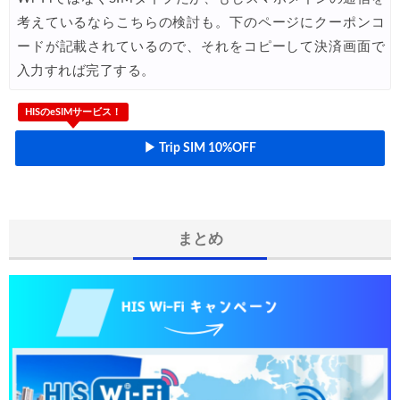
考えているならこちらの検討も。下のページにクーポンコ
JAL) 海外航空券タイムセール
06/11
ードが記載されているので、それをコピーして決済画面で
楽天トラベル) 海外ツアー 最大30,000円OFFクーポン
06/10
入力すれば完了する。
楽天トラベル) 海外ツアー(スーパーセール) 最大50,000円OFFクー
06/11
HISのeSIMサービス！
Expedia) ホテル(VISA所有者) 18%OFFクーポン
06/08
▶ Trip SIM 10%OFF
Expedia) 航空券+ホテル 4,500円OFFクーポン
06/08
HIS) 海外航空券 2,000円OFFクーポン
06/06
HIS) 韓国航空券(関西発) 2,000円OFFクーポン
06/05
まとめ
HIS) 海外航空券タイムセール
06/05
楽天トラベル) 海外ツアー 最大30,000円OFFクーポン
06/05
HIS) アジアビーチキャンペーン(関西発)
06/04
楽天トラベル) 海外ツアー(スーパーセール) 最大50,000円OFFクー
06/04
Trip.com) 航空券＋ホテル 最大5,000円OFFクーポン
06/03