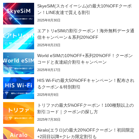
サプライス) 海外航空券 3,000円OFFクーポン
04/09
SkyeSiM(スカイイーシム)の最大10%OFFクーポ
ン！LINE友達で貰える割引
Expedia) ホテル 10%OFFクーポン
04/08
2025年8月30日
サプライス) 海外航空券 3,000円OFFクーポン
04/02
エアトリeSIMの割引クーポン！海外無料データ通
HIS) 海外航空券(ヨーロッパ) 2,000円OFFクーポン
04/02
信キャンペーン＆系列20%OFF
2025年8月23日
楽天トラベル) ホテル＋10％キャンペーン
04/02
World eSIMの10%OFF+系列20%OFF！クーポン
エアトリ) 海外航空券+ホテル 最大30,000円OFFクーポン
04/01
コードと友達紹介割引キャンペーン
2025年8月17日
エアトリ) 海外ホテル 最大30,000円OFFクーポン
04/01
HIS Wi-Fiの最大50%OFFキャンペーン！配布され
エアトリ) 海外航空券 最大10,000円OFFクーポン
04/01
るクーポン＆特別割引
JTB) JAL便(航空券+ホテル) 最大20,000円OFFクーポン
04/01
2025年8月9日
トリファの最大5%OFFクーポン！100種類以上の
JTB) 大韓航空便(航空券+ホテル) 最大20,000円OFFクーポン
04/01
割引コード｜クーポンの探し方
JTB) チャイナエアライン便(航空券+ホテル) 最大20,000円OFFク
04/01
2025年7月30日
JTB) エバー航空便(航空券+ホテル) 最大20,000円OFFクー
04/01
Airalo(エラロ)の最大20%OFFクーポン！初回限定
+2回目以降+クレカ限定割引も