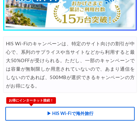
Trip.com) ホテル 最大2,000円OFFクーポン
06/02
Agoda) ホテル 最大8%OFFクーポン
06/01
Trip.com) 海外ホテル2%OFFクーポン TRIP1
06/01
HIS Wi-Fiのキャンペーンは、特定のサイト向けの割引が中
エアトリ) 海外航空券(60日前) 1,000円OFFクーポン
06/01
心で、系列のサプライスや当サイトなどから利用すると最
Trip.com) 海外航空券1%OFFクーポン TRIP2
06/01
大50%OFFが受けられる。ただし、一部のキャンペーンで
楽天トラベル) 海外ツアー 最大30,000円OFFクーポン
05/30
は容量が無制限しか用意されていないので、あまり通信を
しないのであれば、500MBが選択できるキャンペーンの方
HIS) 海外ツアー(セブンカード) 5%OFFクーポン
05/29
がお得になる。
楽天トラベル) 海外ツアー 最大50,000円OFFクーポン
05/28
お得にインターネット接続！
JTB) 海外ツアー(冬・春) 最大40,000円OFFクーポン
05/27
JTB) 海外ツアー(秋・冬) 最大20,000円OFFクーポン
▶ HIS Wi-Fiで海外旅行
05/27
楽天トラベル) 海外ツアー 最大30,000円OFFクーポン
05/25
Trip.com) 海外航空券(アジア・ハワイ) 6,900円~
05/25