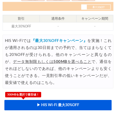
HIS) アイスランドツアー 最大30,000円OFFクーポン
07/24
Trip.com) 海外航空券 最大2,500円OFFクーポン
07/23
割引
適用条件
キャンペーン期間
Trip.com) 航空券＋ホテル 最大5,000円OFFクーポン
07/23
最大30%OFF
-
-
JTB) 海外ツアー(20代) 最大28,000円OFFクーポン
07/22
HIS Wi-Fiでは
『最大30%OFFキャンペーン』
を実施！これ
JTB) 海外ツアー(10代) 最大28,000円OFFクーポン
07/22
が適用されるのは30日前までの予約で、当てはまらなくて
エアトリ) 航空券+ホテル 最大30,000円OFFクーポン
07/21
も20%OFFが受けられる。他のキャンペーンと異なるの
が、
データ無制限もしくは
500MB
を選べること
で、通信を
エアトリ) 海外航空券 最大10,000円OFFクーポン
07/21
それほどしないのであれば、他のキャンペーンよりも安く
Trip.com) ベトナム旅 最大50%OFFセール
07/20
使うことができる。一見割引率の低いキャンペーンだが、
楽天トラベル) 海外ツアー 最大30,000円OFFクーポン
最安値で使えるのはこちら。
07/20
HIS) 海外旅行タイムセール(関西発)
07/17
500MBを選択で最安値！
Trip.com) ホテル 1,500円OFFクーポン
07/16
▶ HIS Wi-Fi 最大30%OFF
Trip.com) 航空券 1,500円OFFクーポン
07/16