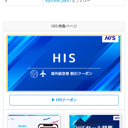
X
X@travel_paris7
をフォロー
HIS 特集ページ
▶ HISクーポン