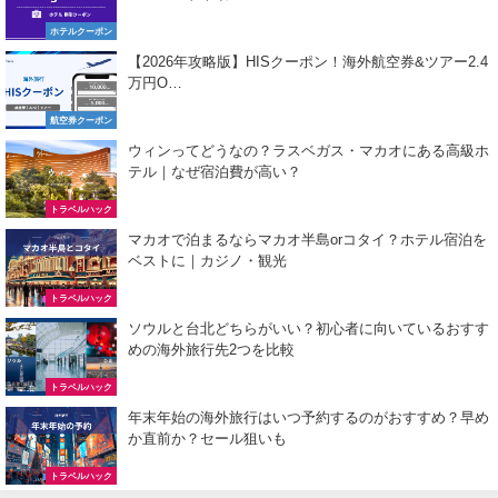
ホテルクーポン
【2026年攻略版】HISクーポン！海外航空券&ツアー2.4
万円O…
航空券クーポン
ウィンってどうなの？ラスベガス・マカオにある高級ホ
テル｜なぜ宿泊費が高い？
トラベルハック
マカオで泊まるならマカオ半島orコタイ？ホテル宿泊を
ベストに｜カジノ・観光
トラベルハック
ソウルと台北どちらがいい？初心者に向いているおすす
めの海外旅行先2つを比較
トラベルハック
年末年始の海外旅行はいつ予約するのがおすすめ？早め
か直前か？セール狙いも
トラベルハック