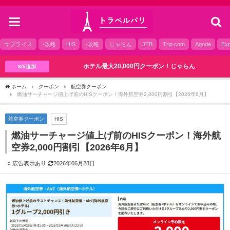
toggle
navigation
サプライス
-攻略
HIS
-攻略
じゃらん
JTB
Trip.com
Agoda
Exp
ホテル最大20,000円クーポン！じゃらん
8/5追加
ホーム
クーポン
航空券クーポン
燃油サーチャージ値上げ前のHISクーポン！海外航空券2,000円割引【2026年6月】
航空券クーポン
HIS
燃油サーチャージ値上げ前のHISクーポン！海外航
空券2,000円割引【2026年6月】
2026年06月28日