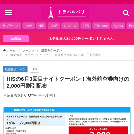
toggle
navigation
サプライス
-攻略
HIS
-攻略
じゃらん
JTB
Trip.com
Agoda
Exp
ホテル最大20,000円クーポン！じゃらん
8/5追加
ホーム
クーポン
航空券クーポン
HISの6月3回目ナイトクーポン！海外航空券向けの2,000円割引配布
航空券クーポン
HIS
HISの6月3回目ナイトクーポン！海外航空券向けの
2,000円割引配布
2026年06月20日