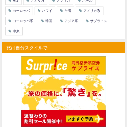
HIS
アメリカ
アフリカ
ホテル
ヨーロッパ
ハワイ
台湾
アメリカ系
ヨーロッパ系
韓国
アジア系
サプライス
中東
旅は自分スタイルで