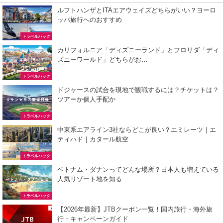
ルフトハンザとITAエアウェイズどちらがいい？ヨーロ
ッパ旅行へのおすすめ
トラベルハック
カリフォルニア「ディズニーランド」とフロリダ「ディ
ズニーワールド」どちらがお…
トラベルハック
ドジャースの試合を現地で観戦するには？チケットは？
ツアーか個人手配か
トラベルハック
中東系エアライン3社ならどこが良い？エミレーツ｜エ
ティハド｜カタール航空
トラベルハック
ベトナム・ダナンってどんな場所？日本人も増えている
人気リゾート地を知る
トラベルハック
【2026年最新】JTBクーポン一覧！国内旅行・海外旅
行・キャンペーンガイド