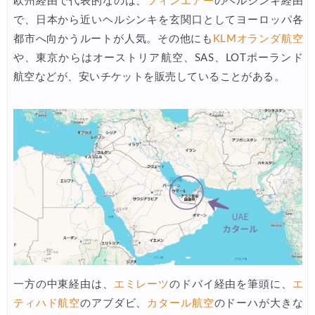
欧州経由で代表的なのは、
フィンエアー
のヘルシンキ経由
Trip.com) 航空券 1,500円OFFクーポン
07/30
で、日本から近いヘルシンキを玄関口としてヨーロッパ各
Trip.com) NY/ロンドン/タイ ホテル 10%OFFクーポン
07/27
都市へ向かうルートが人気。その他にも
KLMオランダ航空
Trip.com) タイ航空券 10%OFFクーポン
や、東京からはオーストリア航空、SAS、LOTポーランド
07/27
航空などが、安いチケットを販売していることがある。
楽天トラベル) 海外ツアー 最大30,000円OFFクーポン
07/25
Trip.com) 海外航空券(アジア) 6,900円~
07/25
HIS) 海外航空券 3,000円OFFクーポン
07/24
HIS) アイスランドツアー 最大30,000円OFFクーポン
07/24
Trip.com) 海外航空券 最大2,500円OFFクーポン
07/23
Trip.com) 航空券＋ホテル 最大5,000円OFFクーポン
07/23
JTB) 海外ツアー(20代) 最大28,000円OFFクーポン
07/22
JTB) 海外ツアー(10代) 最大28,000円OFFクーポン
07/22
一方の中東経由は、
エミレーツ
のドバイ経由を筆頭に、
エ
エアトリ) 航空券+ホテル 最大30,000円OFFクーポン
07/21
ティハド航空
のアブダビ、
カタール航空
のドーハが大きな