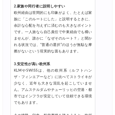
2.家族や同行者に説明しやすい
欧州経由は世間的にも印象がよく、たとえば家
族に「このルートにした」と説明するときに、
余計な心配を与えずに済むのも大きなポイント
です。一人旅なら自己責任で中東経由でも構い
ませんが、誰かに「なぜそのルート？」と聞か
れる状況では、“普通の選択”のほうが無駄な摩
擦がないという現実的な面もあります。
3.安定性が高い欧州系
KLMやSWISSは、他の欧州系（ルフトハン
ザ・フィンエアーなど）に比べてストライキが
少なく、近年も大きな混乱を起こしていませ
ん。アムステルダムやチューリッヒの空港・都
市ではインフラが安定していて信頼できる環境
でもあります。