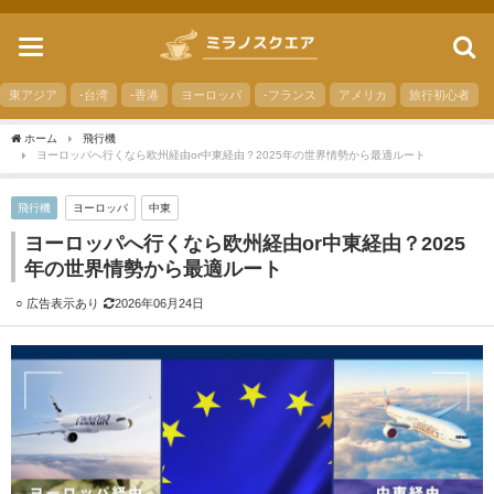
toggle
navigation
東アジア
-台湾
-香港
ヨーロッパ
-フランス
アメリカ
旅行初心者
ホーム
飛行機
ヨーロッパへ行くなら欧州経由or中東経由？2025年の世界情勢から最適ルート
飛行機
ヨーロッパ
中東
ヨーロッパへ行くなら欧州経由or中東経由？2025
年の世界情勢から最適ルート
2026年06月24日