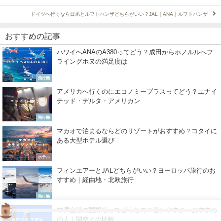
ドイツへ行くなら日系とルフトハンザどちらがいい？JAL｜ANA｜ルフトハンザ
おすすめの記事
ハワイへANAのA380ってどう？成田からホノルルへフ
ライングホヌの満足度は
飛行機
アメリカへ行くのにエコノミープラスってどう？ユナイ
テッド・デルタ・アメリカン
飛行機
マカオで泊まるならどのリゾートがおすすめ？コタイに
ある大型ホテル選び
ホテル
フィンエアーとJALどちらがいい？ヨーロッパ旅行のお
すすめ｜経由地・北欧旅行
飛行機
神戸空港の国際線ってどうなの？使いやすさ・おすすめ
の人｜関空との比較