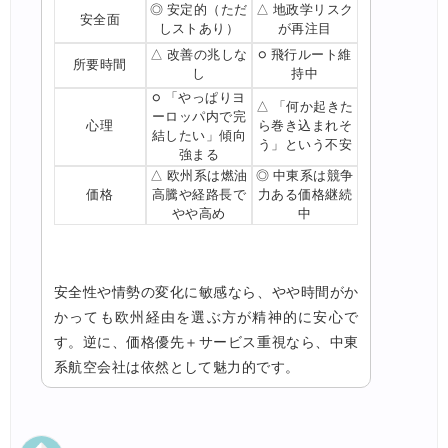
◎ 安定的（ただ
△ 地政学リスク
安全面
しストあり）
が再注目
△ 改善の兆しな
○ 飛行ルート維
所要時間
し
持中
○ 「やっぱりヨ
△ 「何か起きた
ーロッパ内で完
心理
ら巻き込まれそ
結したい」傾向
う」という不安
強まる
△ 欧州系は燃油
◎ 中東系は競争
価格
高騰や経路長で
力ある価格継続
やや高め
中
安全性や情勢の変化に敏感なら、やや時間がか
かっても欧州経由を選ぶ方が精神的に安心で
す。逆に、価格優先＋サービス重視なら、中東
系航空会社は依然として魅力的です。