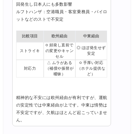
回発生し日本人にも多数影響
ルフトハンザ：空港職員・客室乗務員・パイロ
ットなどのストで不安定
比較項目
欧州経由
中東経由
○ 頻発し直前で
◎ ほぼ発生せず
ストライキ
の変更やキャン
安定
セル
△ ムラがある
○ 手厚い対応
対応力
（補償や振替が
（ホテル提供な
曖昧）
ど）
精神的な不安には欧州経由が有利ですが、運航
の安定性では中東経由が上です。中東は情勢は
不安定ですが、欠航はほとんど起こっていませ
ん。