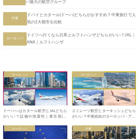
パ最大の航空グループ
ドバイとカタール(ドーハ)どちらがおすすめ？中東旅行で人
中東
気の2大都市を比較
ドイツへ行くなら日系とルフトハンザどちらがいい？JAL｜
ヨーロッパ
ANA｜ルフトハンザ
ヨーロッパ
ヨーロッパ
ドーハへはカタール航空とJALどちら
エミレーツ航空とターキッシュどちら
がいい？設備や快適性｜東京発(羽
がいい？中東経由のヨーロッパ・アフ
田・成田)
リカ
ヨーロッパ
中東