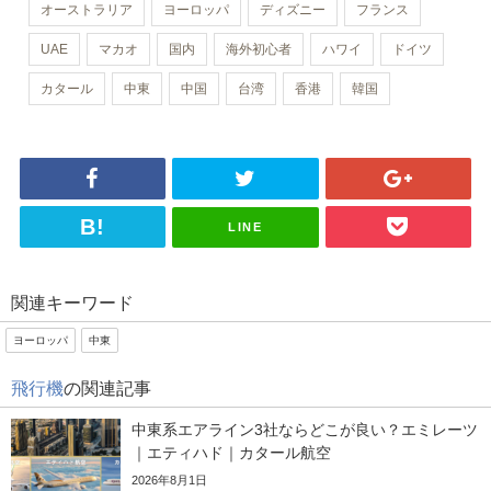
オーストラリア
ヨーロッパ
ディズニー
フランス
UAE
マカオ
国内
海外初心者
ハワイ
ドイツ
カタール
中東
中国
台湾
香港
韓国
LINE
関連キーワード
ヨーロッパ
中東
飛行機
の関連記事
中東系エアライン3社ならどこが良い？エミレーツ
｜エティハド｜カタール航空
2026年8月1日