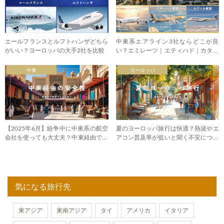
エールフランスとルフトハンザどちら
中東系エアライン3社ならどこが良
がいい？ヨーロッパの大手2社を比較
い？エミレーツ｜エティハド｜カター
ル航空
中東
ヨーロッパ
【2025年6月】紛争中に中東系の航空
夏のヨーロッパ旅行は快適？熱波やエ
会社を使っても大丈夫？中東経由でヨ
アコン普及率が低いと聞く不安につい
ーロッパ・アフリカ
て
気になる旅行先
東アジア
東南アジア
タイ
アメリカ
イタリア