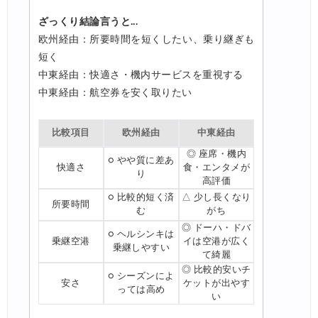
ざっくり結論言うと...
欧州経由：所要時間を短くしたい、乗り継ぎも
短く
中東経由：快適さ・機内サービスを重視する
中東経由：航空券を安く取りたい
比較項目
欧州経由
中東経由
◎ 座席・機内
○ やや質に差あ
快適さ
食・エンタメが
り
高評価
○ 比較的短く済
△ 少し長くなり
所要時間
む
がち
◎ ドーハ・ドバ
○ ヘルシンキは
乗継空港
イは空港が広く
乗継しやすい
て綺麗
◎ 比較的安いチ
○ シーズンによ
安さ
ケットが出やす
っては高め
い