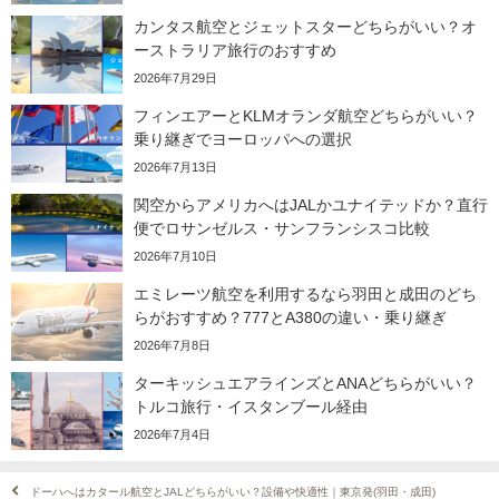
カンタス航空とジェットスターどちらがいい？オ
ーストラリア旅行のおすすめ
2026年7月29日
フィンエアーとKLMオランダ航空どちらがいい？
乗り継ぎでヨーロッパへの選択
2026年7月13日
関空からアメリカへはJALかユナイテッドか？直行
便でロサンゼルス・サンフランシスコ比較
2026年7月10日
エミレーツ航空を利用するなら羽田と成田のどち
らがおすすめ？777とA380の違い・乗り継ぎ
2026年7月8日
ターキッシュエアラインズとANAどちらがいい？
トルコ旅行・イスタンブール経由
2026年7月4日
ドーハへはカタール航空とJALどちらがいい？設備や快適性｜東京発(羽田・成田)