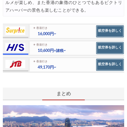
ルメが楽しめ、また香港の象徴のひとつでもあるビクトリ
アハーバーの景色も楽しむことができる。
✈ 香港行き
航空券を詳しく
16,000円~
✈ 香港行き
航空券を詳しく
10,600円
~
+諸税
✈ 香港行き
航空券を詳しく
49,170円~
まとめ