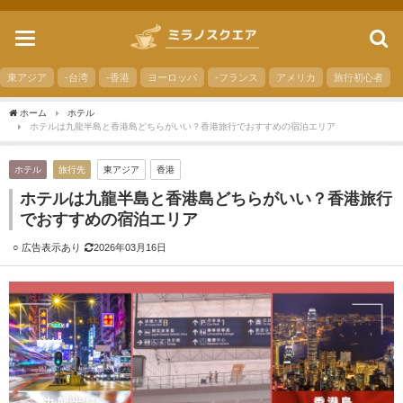
toggle
navigation
東アジア
-台湾
-香港
ヨーロッパ
-フランス
アメリカ
旅行初心者
ホーム
ホテル
ホテルは九龍半島と香港島どちらがいい？香港旅行でおすすめの宿泊エリア
ホテル
旅行先
東アジア
香港
ホテルは九龍半島と香港島どちらがいい？香港旅行
でおすすめの宿泊エリア
2026年03月16日