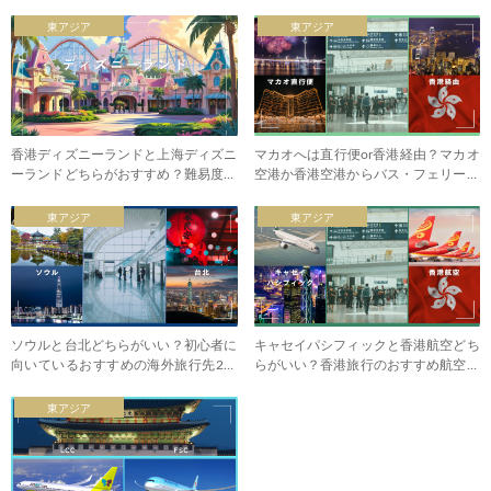
東アジア
東アジア
香港ディズニーランドと上海ディズニ
マカオへは直行便or香港経由？マカオ
ーランドどちらがおすすめ？難易度や
空港か香港空港からバス・フェリー利
初心者向き
用か
東アジア
東アジア
ソウルと台北どちらがいい？初心者に
キャセイパシフィックと香港航空どち
向いているおすすめの海外旅行先2つ
らがいい？香港旅行のおすすめ航空会
を比較
社
東アジア