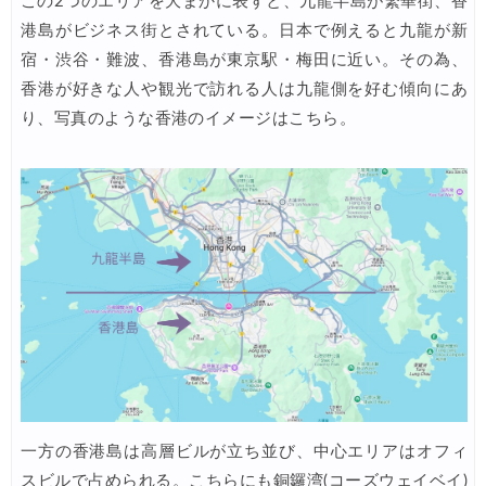
この2つのエリアを大まかに表すと、九龍半島が繁華街、香
Trip.com) 航空券 1,500円OFFクーポン
07/30
港島がビジネス街とされている。日本で例えると九龍が新
Trip.com) NY/ロンドン/タイ ホテル 10%OFFクーポン
07/27
宿・渋谷・難波、香港島が東京駅・梅田に近い。その為、
Trip.com) タイ航空券 10%OFFクーポン
香港が好きな人や観光で訪れる人は九龍側を好む傾向にあ
07/27
り、写真のような香港のイメージはこちら。
楽天トラベル) 海外ツアー 最大30,000円OFFクーポン
07/25
Trip.com) 海外航空券(アジア) 6,900円~
07/25
HIS) 海外航空券 3,000円OFFクーポン
07/24
HIS) アイスランドツアー 最大30,000円OFFクーポン
07/24
Trip.com) 海外航空券 最大2,500円OFFクーポン
07/23
Trip.com) 航空券＋ホテル 最大5,000円OFFクーポン
07/23
JTB) 海外ツアー(20代) 最大28,000円OFFクーポン
07/22
JTB) 海外ツアー(10代) 最大28,000円OFFクーポン
07/22
エアトリ) 航空券+ホテル 最大30,000円OFFクーポン
07/21
一方の香港島は高層ビルが立ち並び、中心エリアはオフィ
スビルで占められる。こちらにも銅鑼湾(コーズウェイベイ)