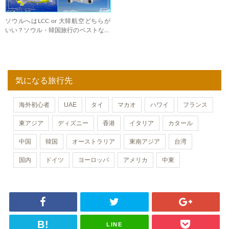
ソウルへはLCC or 大韓航空どちらが
いい？ソウル・韓国旅行のベストな航
空会社
気になる旅行先
海外初心者
UAE
タイ
マカオ
ハワイ
フランス
東アジア
ディズニー
香港
イタリア
カタール
中国
韓国
オーストラリア
東南アジア
台湾
国内
ドイツ
ヨーロッパ
アメリカ
中東
LINE