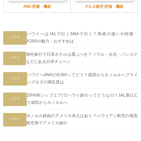
ANA 評価・機材
デルタ航空 評価・機材
ハワイへはJALで行くANAで行く？両者の違いや特徴・
ハワイ
A380の魅力・おすすめは
海外旅行で日系ホテルは選ぶべき？ソウル・台北・バンコク
ハワイ
などにある日本チェーン
ハワイへANAのA380ってどう？成田からホノルルへフライ
ハワイ
ングホヌの満足度は
ZIPAIR(ジップエア)でハワイ旅行ってどうなの？JAL系LCC
ハワイ
で成田からホノルルへ
ホノルル経由のアメリカ本土はあり？ハワイアン航空の格安
ハワイ
航空券でアメリカ旅行