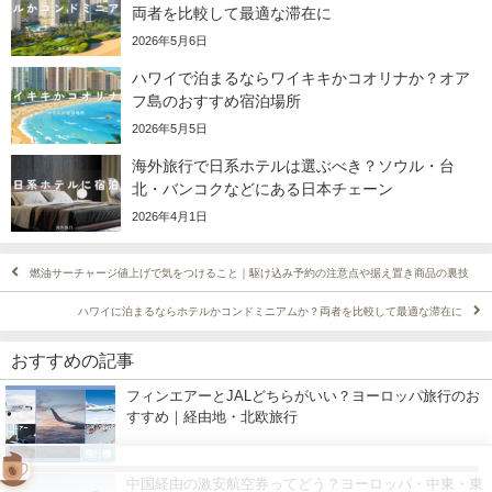
両者を比較して最適な滞在に
2026年5月6日
ハワイで泊まるならワイキキかコオリナか？オア
フ島のおすすめ宿泊場所
2026年5月5日
海外旅行で日系ホテルは選ぶべき？ソウル・台
北・バンコクなどにある日本チェーン
2026年4月1日
燃油サーチャージ値上げで気をつけること｜駆け込み予約の注意点や据え置き商品の裏技
ハワイに泊まるならホテルかコンドミニアムか？両者を比較して最適な滞在に
おすすめの記事
フィンエアーとJALどちらがいい？ヨーロッパ旅行のお
すすめ｜経由地・北欧旅行
飛行機
中国経由の激安航空券ってどう？ヨーロッパ・中東・東