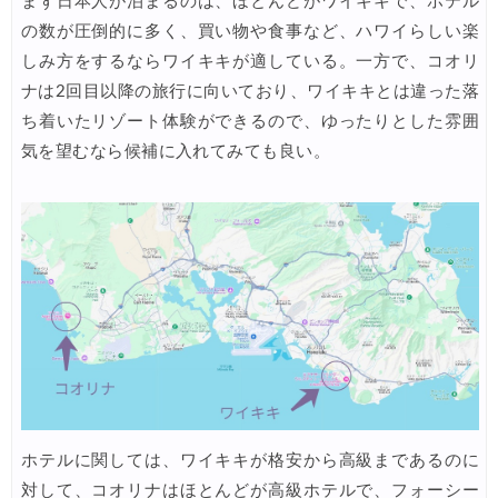
まず日本人が泊まるのは、ほとんどがワイキキで、ホテル
Trip.com) タイ航空券 10%OFFクーポン
07/27
の数が圧倒的に多く、買い物や食事など、ハワイらしい楽
楽天トラベル) 海外ツアー 最大30,000円OFFクーポン
07/25
しみ方をするならワイキキが適している。一方で、コオリ
Trip.com) 海外航空券(アジア) 6,900円~
ナは2回目以降の旅行に向いており、ワイキキとは違った落
07/25
ち着いたリゾート体験ができるので、ゆったりとした雰囲
HIS) 海外航空券 3,000円OFFクーポン
07/24
気を望むなら候補に入れてみても良い。
HIS) アイスランドツアー 最大30,000円OFFクーポン
07/24
Trip.com) 海外航空券 最大2,500円OFFクーポン
07/23
Trip.com) 航空券＋ホテル 最大5,000円OFFクーポン
07/23
JTB) 海外ツアー(20代) 最大28,000円OFFクーポン
07/22
JTB) 海外ツアー(10代) 最大28,000円OFFクーポン
07/22
エアトリ) 航空券+ホテル 最大30,000円OFFクーポン
07/21
エアトリ) 海外航空券 最大10,000円OFFクーポン
07/21
Trip.com) ベトナム旅 最大50%OFFセール
ホテルに関しては、ワイキキが格安から高級まであるのに
07/20
対して、コオリナはほとんどが高級ホテルで、フォーシー