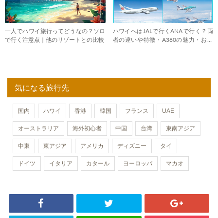
一人でハワイ旅行ってどうなの？ソロ
ハワイへはJALで行くANAで行く？両
で行く注意点｜他のリゾートとの比較
者の違いや特徴・A380の魅力・おす
すめは
気になる旅行先
国内
ハワイ
香港
韓国
フランス
UAE
オーストラリア
海外初心者
中国
台湾
東南アジア
中東
東アジア
アメリカ
ディズニー
タイ
ドイツ
イタリア
カタール
ヨーロッパ
マカオ