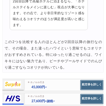
2回目以降で高級ホテルに泊まるなら、「ホテ
ルステイをメインに楽しむ」視点が大事になり
ます。その点で、より非日常的なリゾート感を
味わえるコオリナのほうが満足度が高いと感じ
ます。
この2つを比較する人のほとんどが2回目以降の旅行なの
で、その場合、また違ったハワイという意味でもコオリナ
がおすすめされている。特にゆったり過ごせるのは、ワイ
キキにはない魅力であり、ビーチやプールサイドでのんび
り過ごすならコオリナが向いている。
✈ ホノルル行き
航空券を詳しく
45,000円~
✈ ホノルル行き
航空券を詳しく
27,600円
~
+諸税