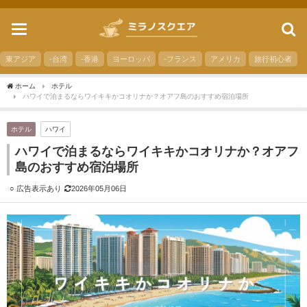
toggle
navigation
東アジア
-台湾
-香港
ヨーロッパ
-フランス
アメリカ
旅行初心者
ホーム
ホテル
ハワイで泊まるならワイキキかコオリナか？オアフ島のおすすめ宿泊場所
ホテル
ハワイ
ハワイで泊まるならワイキキかコオリナか？オアフ
島のおすすめ宿泊場所
2026年05月06日