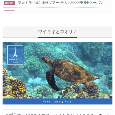
楽天トラベル) 海外ツアー 最大20,000円OFFクーポン
08/05
HIS) 海外航空券タイムセール
08/04
HIS) 航空券/航空券+ホテル 最大30,000円CB
08/04
Trip.com) 韓国旅 最大50%OFFセール
ワイキキとコオリナ
08/03
Trip.com) 海外ホテル2%OFFクーポン TRIP1
08/01
エアトリ) 海外航空券(60日前) 1,000円OFFクーポン
08/01
Trip.com) 海外航空券1%OFFクーポン TRIP2
08/01
Trip.com) タイ旅行 最大50%OFFセール
07/27
Trip.com) ホテル 1,500円OFFクーポン
07/30
楽天トラベル) 海外ツアー 最大10,000円OFFクーポン
07/30
Trip.com) 航空券 1,500円OFFクーポン
07/30
Trip.com) NY/ロンドン/タイ ホテル 10%OFFクーポン
07/27