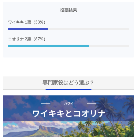
投票結果
ワイキキ 1票（33%）
コオリナ 2票（67%）
専門家役はどう選ぶ？