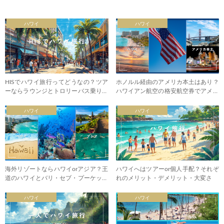
ハワイ
ハワイ
HISでハワイ旅行ってどうなの？ツア
ホノルル経由のアメリカ本土はあり？
ーならラウンジとトロリーバス乗り放
ハワイアン航空の格安航空券でアメリ
題付き
カ旅行
ハワイ
ハワイ
海外リゾートならハワイorアジア？王
ハワイへはツアーor個人手配？それぞ
道のハワイとバリ・セブ・プーケット
れのメリット・デメリット・大変さ
を比較
ハワイ
ハワイ