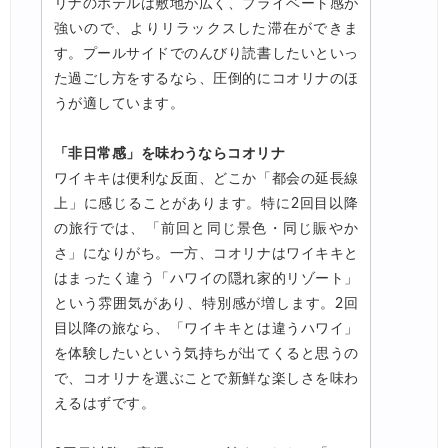
リナのホテルは敷地が広く、プライベート感が
強いので、よりリラックスした滞在ができま
す。プールサイドでのんびり読書したいといっ
た過ごし方をするなら、圧倒的にコオリナのほ
うが適しています。
「非日常感」を味わうならコオリナ
ワイキキは便利な反面、どこか「都会の延長線
上」に感じることがあります。特に2回目以降
の旅行では、「前回と同じ景色・同じ賑やか
さ」になりがち。一方、コオリナはワイキキと
はまったく違う「ハワイの隠れ家的リゾート」
という雰囲気があり、特別感が増します。2回
目以降の旅なら、「ワイキキとは違うハワイ」
を体験したいという気持ちが出てくると思うの
で、コオリナを選ぶことで新鮮な楽しさを味わ
えるはずです。