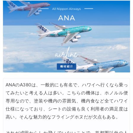
HIS) 航空券/航空券+ホテル 最大30,000円CB
08/04
Trip.com) 韓国旅 最大50%OFFセール
08/03
Trip.com) 海外ホテル2%OFFクーポン TRIP1
08/01
エアトリ) 海外航空券(60日前) 1,000円OFFクーポン
08/01
Trip.com) 海外航空券1%OFFクーポン TRIP2
08/01
Trip.com) タイ旅行 最大50%OFFセール
07/27
Trip.com) ホテル 1,500円OFFクーポン
07/30
ANAのA380は、一般的にも有名で、ハワイへ行くなら乗っ
楽天トラベル) 海外ツアー 最大10,000円OFFクーポン
07/30
てみたいと考える人は多い。こちらの機体は、ホノルル便
Trip.com) 航空券 1,500円OFFクーポン
07/30
専用なので、塗装や機内の雰囲気、機内食など全てハワイ
Trip.com) NY/ロンドン/タイ ホテル 10%OFFクーポン
仕様になっており、シートの設備も良く利用者の満足度は
07/27
高い。そんな魅力的なフライングホヌだが欠点もある。
Trip.com) タイ航空券 10%OFFクーポン
07/27
楽天トラベル) 海外ツアー 最大30,000円OFFクーポン
07/25