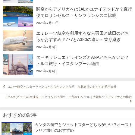
関空からアメリカへはJALかユナイテッドか？直行
便でロサンゼルス・サンフランシスコ比較
2026年7月10日
エミレーツ航空を利用するなら羽田と成田のどち
らがおすすめ？777とA380の違い・乗り継ぎ
2026年7月8日
ターキッシュエアラインズとANAどちらがいい？
トルコ旅行・イスタンブール経由
2026年7月4日
エバー航空とスターラックスどちらがいい？台湾・台北旅行のおすすめ航空会社
Peach(ピーチ)の金浦線ってどうなの？関空・中部からソウル｜大韓航空・アシアナとの比較
おすすめの記事
カンタス航空とジェットスターどちらがいい？オースト
ラリア旅行のおすすめ