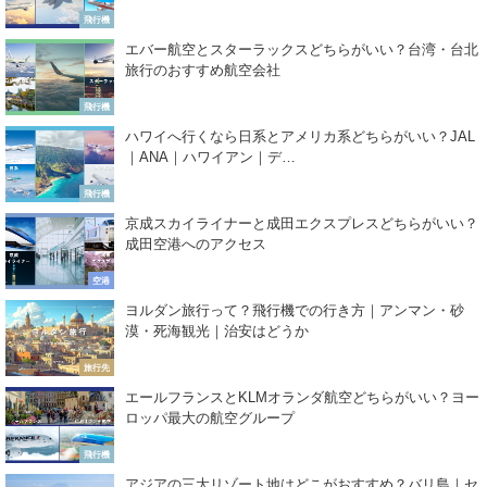
飛行機
エバー航空とスターラックスどちらがいい？台湾・台北
旅行のおすすめ航空会社
飛行機
ハワイへ行くなら日系とアメリカ系どちらがいい？JAL
｜ANA｜ハワイアン｜デ…
飛行機
京成スカイライナーと成田エクスプレスどちらがいい？
成田空港へのアクセス
空港
ヨルダン旅行って？飛行機での行き方｜アンマン・砂
漠・死海観光｜治安はどうか
旅行先
エールフランスとKLMオランダ航空どちらがいい？ヨー
ロッパ最大の航空グループ
飛行機
アジアの三大リゾート地はどこがおすすめ？バリ島｜セ