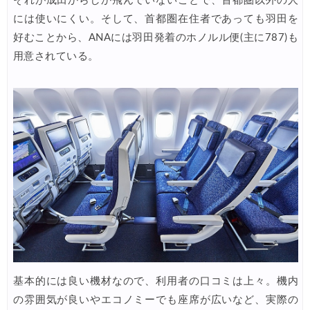
それが成田からしか飛んでいないことで、首都圏以外の人
には使いにくい。そして、首都圏在住者であっても羽田を
Trip.com) 海外航空券(アジア) 6,900円~
07/25
好むことから、ANAには羽田発着のホノルル便(主に787)も
HIS) 海外航空券 3,000円OFFクーポン
07/24
用意されている。
HIS) アイスランドツアー 最大30,000円OFFクーポン
07/24
Trip.com) 海外航空券 最大2,500円OFFクーポン
07/23
Trip.com) 航空券＋ホテル 最大5,000円OFFクーポン
07/23
JTB) 海外ツアー(20代) 最大28,000円OFFクーポン
07/22
JTB) 海外ツアー(10代) 最大28,000円OFFクーポン
07/22
エアトリ) 航空券+ホテル 最大30,000円OFFクーポン
07/21
基本的には良い機材なので、利用者の口コミは上々。機内
の雰囲気が良いやエコノミーでも座席が広いなど、実際の