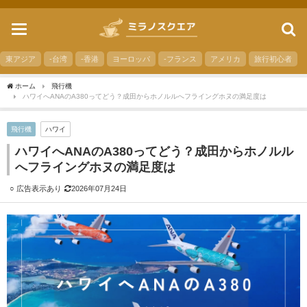
toggle
navigation
東アジア
-台湾
-香港
ヨーロッパ
-フランス
アメリカ
旅行初心者
ホーム
飛行機
ハワイへANAのA380ってどう？成田からホノルルへフライングホヌの満足度は
飛行機
ハワイ
ハワイへANAのA380ってどう？成田からホノルル
へフライングホヌの満足度は
2026年07月24日