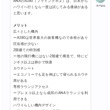
ANAのA380（フライングホヌ）は、日本から
専門家役
ハワイへ行くなら一度は試してみる価値がある
と思います。
メリット
広々とした機内
ーA380は世界最大の旅客機なので余裕があり
圧迫感が少ない
2階建ての特別感
ー他の飛行機にはない2階建て構造で、特にビ
ジネス以上は静かで快適
カウチシート
ーエコノミーでも足を伸ばして寝られるカウチ
席がある
専用ラウンジアクセス
ープレエコ以上なら成田のANAラウンジを利
用できる
ハワイらしい機内デザイン