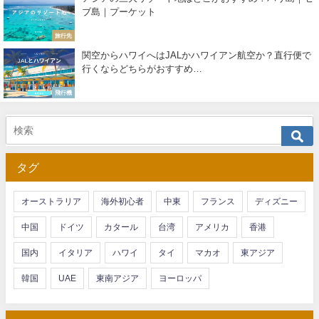
ブ島｜プーケット
旅行先
関空からハワイへはJALかハワイアン航空か？直行便で
行くならどちらがおすすめ…
飛行機
タグ
オーストラリア
海外初心者
中東
フランス
ディズニー
中国
ドイツ
カタール
台湾
アメリカ
香港
国内
イタリア
ハワイ
タイ
マカオ
東アジア
韓国
UAE
東南アジア
ヨーロッパ