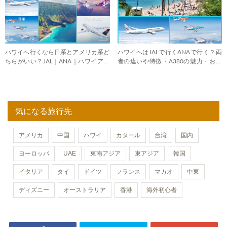
ハワイへ行くなら日系とアメリカ系ど
ハワイへはJALで行くANAで行く？両
ちらがいい？JAL｜ANA｜ハワイアン
者の違いや特徴・A380の魅力・おす
｜デルタ
すめは
気になる旅行先
アメリカ
中国
ハワイ
カタール
台湾
国内
ヨーロッパ
UAE
東南アジア
東アジア
韓国
イタリア
タイ
ドイツ
フランス
マカオ
中東
ディズニー
オーストラリア
香港
海外初心者