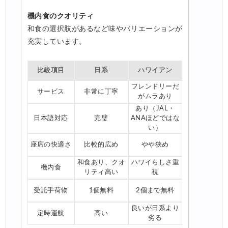
機内食のクオリティ
和食の選択肢があるなど味やバリエーションが
充実しています。
比較項目
日系
ハワイアン
フレンドリーだ
サービス
非常に丁寧
がムラあり
あり（JAL・
日本語対応
完璧
ANAほどではな
い）
座席の快適さ
比較的広め
やや狭め
和食あり、クオ
ハワイらしさ重
機内食
リティ高い
視
受託手荷物
1個無料
2個まで無料
良いが日系より
定時運航
高い
劣る