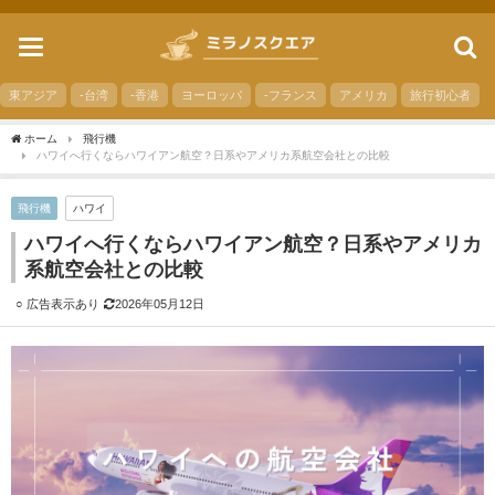
toggle
navigation
東アジア
-台湾
-香港
ヨーロッパ
-フランス
アメリカ
旅行初心者
ホーム
飛行機
ハワイへ行くならハワイアン航空？日系やアメリカ系航空会社との比較
飛行機
ハワイ
ハワイへ行くならハワイアン航空？日系やアメリカ
系航空会社との比較
2026年05月12日