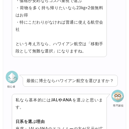
・価格が安めならコスパ重視で選ぶ
・荷物を多く持ち帰りたいなら23kg×2個無料
はお得
・特にこだわりがなければ普通に使える航空会
社
という考え方なら、ハワイアン航空は「移動手
段として無難な選択」になりますね。
最後に博士ならハワイアン航空を選びますか？
初心者
私なら基本的には
JALやANA
を選ぶと思いま
専門家役
す。
日系を選ぶ理由
座席：JALやANAのエコノミーの方が足元が広