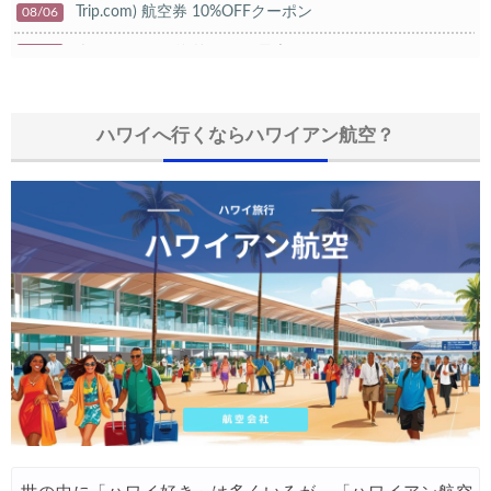
Trip.com) 航空券 10%OFFクーポン
08/06
楽天トラベル) 海外ツアー 最大20,000円OFFクーポン
08/05
HIS) 海外航空券タイムセール
08/04
HIS) 航空券/航空券+ホテル 最大30,000円CB
ハワイへ行くならハワイアン航空？
08/04
Trip.com) 韓国旅 最大50%OFFセール
08/03
Trip.com) 海外ホテル2%OFFクーポン TRIP1
08/01
エアトリ) 海外航空券(60日前) 1,000円OFFクーポン
08/01
Trip.com) 海外航空券1%OFFクーポン TRIP2
08/01
Trip.com) タイ旅行 最大50%OFFセール
07/27
Trip.com) ホテル 1,500円OFFクーポン
07/30
楽天トラベル) 海外ツアー 最大10,000円OFFクーポン
07/30
Trip.com) 航空券 1,500円OFFクーポン
07/30