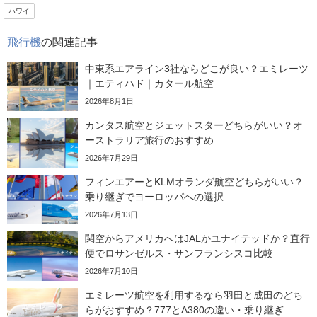
ハワイ
飛行機
の関連記事
中東系エアライン3社ならどこが良い？エミレーツ
｜エティハド｜カタール航空
2026年8月1日
カンタス航空とジェットスターどちらがいい？オ
ーストラリア旅行のおすすめ
2026年7月29日
フィンエアーとKLMオランダ航空どちらがいい？
乗り継ぎでヨーロッパへの選択
2026年7月13日
関空からアメリカへはJALかユナイテッドか？直行
便でロサンゼルス・サンフランシスコ比較
2026年7月10日
エミレーツ航空を利用するなら羽田と成田のどち
らがおすすめ？777とA380の違い・乗り継ぎ