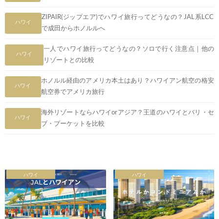
ZIPAIR(ジップエア)でハワイ旅行ってどうなの？JAL系LCC
ハワイ
で成田からホノルルへ
一人でハワイ旅行ってどうなの？ソロで行く注意点｜他の
ハワイ
リゾートとの比較
ホノルル経由のアメリカ本土はあり？ハワイアン航空の格安
ハワイ
航空券でアメリカ旅行
海外リゾートならハワイorアジア？王道のハワイとバリ・セ
ハワイ
ブ・プーケットを比較
ハワイ
ハワイ