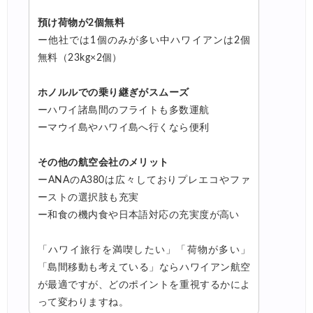
預け荷物が2個無料
ー他社では1個のみが多い中ハワイアンは2個
無料（23kg×2個）
ホノルルでの乗り継ぎがスムーズ
ーハワイ諸島間のフライトも多数運航
ーマウイ島やハワイ島へ行くなら便利
その他の航空会社のメリット
ーANAのA380は広々しておりプレエコやファ
ーストの選択肢も充実
ー和食の機内食や日本語対応の充実度が高い
「ハワイ旅行を満喫したい」「荷物が多い」
「島間移動も考えている」ならハワイアン航空
が最適ですが、どのポイントを重視するかによ
って変わりますね。