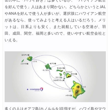
世の中に「ハワイ好き」は多くいるが、「ハワイアン航空
Trip.com) NY/ロンドン/タイ ホテル 10%OFFクーポン
07/27
を好んで使う」人はあまり聞かない。どちらかというとJAL
Trip.com) タイ航空券 10%OFFクーポン
07/27
やANAを好んで使う人が多いが、選択肢にハワイアン航空
楽天トラベル) 海外ツアー 最大30,000円OFFクーポン
があるなら、使ってみようと考える人はいるだろう。メリ
07/25
ットは、日系よりも安く、また就航している空港が、羽
Trip.com) 海外航空券(アジア) 6,900円~
07/25
田、成田、関空、福岡と多いので、使いやすい航空会社と
HIS) 海外航空券 3,000円OFFクーポン
07/24
いえる。
HIS) アイスランドツアー 最大30,000円OFFクーポン
07/24
Trip.com) 海外航空券 最大2,500円OFFクーポン
07/23
Trip.com) 航空券＋ホテル 最大5,000円OFFクーポン
07/23
JTB) 海外ツアー(20代) 最大28,000円OFFクーポン
07/22
JTB) 海外ツアー(10代) 最大28,000円OFFクーポン
07/22
エアトリ) 航空券+ホテル 最大30,000円OFFクーポン
07/21
エアトリ) 海外航空券 最大10,000円OFFクーポン
07/21
多くの人はオアフ島(ホノルルを)目指すが、ハワイ島やマウ