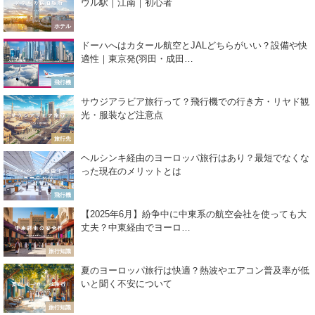
ウル駅｜江南｜初心者
ホテル
ドーハへはカタール航空とJALどちらがいい？設備や快
適性｜東京発(羽田・成田…
飛行機
サウジアラビア旅行って？飛行機での行き方・リヤド観
光・服装など注意点
旅行先
ヘルシンキ経由のヨーロッパ旅行はあり？最短でなくな
った現在のメリットとは
飛行機
【2025年6月】紛争中に中東系の航空会社を使っても大
丈夫？中東経由でヨーロ…
旅行知識
夏のヨーロッパ旅行は快適？熱波やエアコン普及率が低
いと聞く不安について
旅行知識