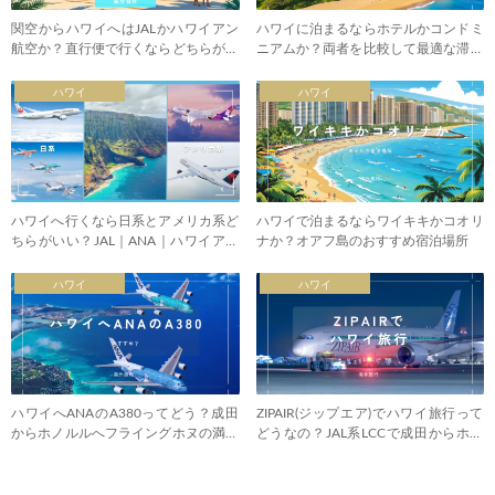
関空からハワイへはJALかハワイアン
ハワイに泊まるならホテルかコンドミ
航空か？直行便で行くならどちらがお
ニアムか？両者を比較して最適な滞在
すすめか
に
ハワイ
ハワイ
ハワイへ行くなら日系とアメリカ系ど
ハワイで泊まるならワイキキかコオリ
ちらがいい？JAL｜ANA｜ハワイアン
ナか？オアフ島のおすすめ宿泊場所
｜デルタ
ハワイ
ハワイ
ハワイへANAのA380ってどう？成田
ZIPAIR(ジップエア)でハワイ旅行って
からホノルルへフライングホヌの満足
どうなの？JAL系LCCで成田からホノ
度は
ルルへ