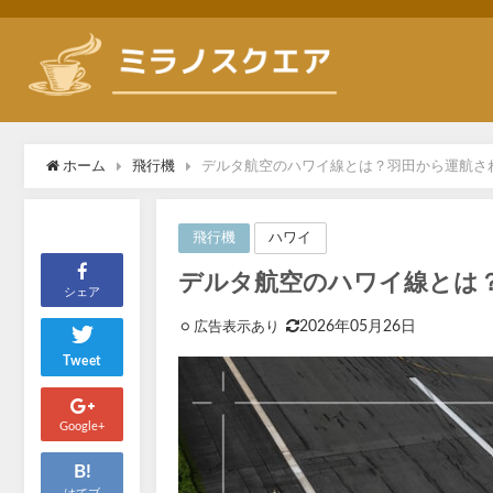
ホーム
飛行機
デルタ航空のハワイ線とは？羽田から運航さ
ハワイ
飛行機
デルタ航空のハワイ線とは
シェア
2026年05月26日
Tweet
Google+
B!