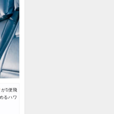
タ
が1便飛
めるハワ