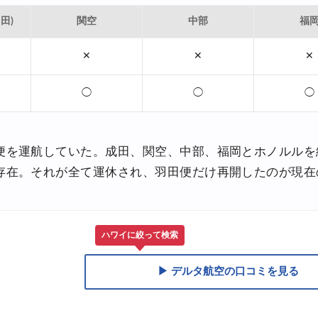
田)
関空
中部
福
30,000円OFFクーポン
関西発)
✕
✕
✕
FFクーポン
◯
◯
◯
便を運航していた。成田、関空、中部、福岡とホノルルを
存在。それが全て運休され、羽田便だけ再開したのが現在
ハワイに絞って検索
▶ デルタ航空の口コミを見る