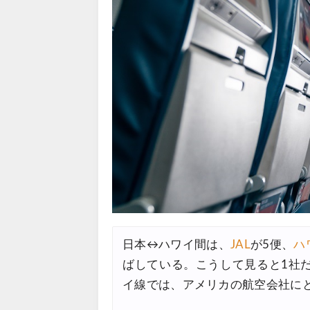
Trip.com) タイ航空券 10%
07/27
楽天トラベル) 海外ツアー 最大
07/25
Trip.com) 海外航空券(アジア) 
07/25
HIS) 海外航空券 3,000円O
07/24
HIS) アイスランドツアー 最大
07/24
Trip.com) 海外航空券 最大2
07/23
Trip.com) 航空券＋ホテル 
07/23
JTB) 海外ツアー(20代) 最大2
07/22
JTB) 海外ツアー(10代) 最大2
07/22
日本↔ハワイ間は、
JAL
が5便、
ハ
エアトリ) 航空券+ホテル 最大
07/21
ばしている。こうして見ると1社
エアトリ) 海外航空券 最大10
07/21
イ線では、アメリカの航空会社に
Trip.com) ベトナム旅 最大5