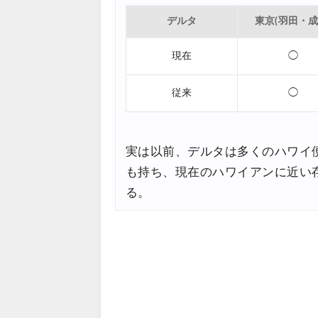
07/20
デルタ
東京(羽田・成
楽天トラベル) 海外ツアー 最大
07/20
HIS) 海外旅行タイムセール(
07/17
現在
◯
Trip.com) ホテル 1,500円O
07/16
従来
◯
実は以前、デルタは多くのハワイ
も持ち、現在のハワイアンに近い
る。