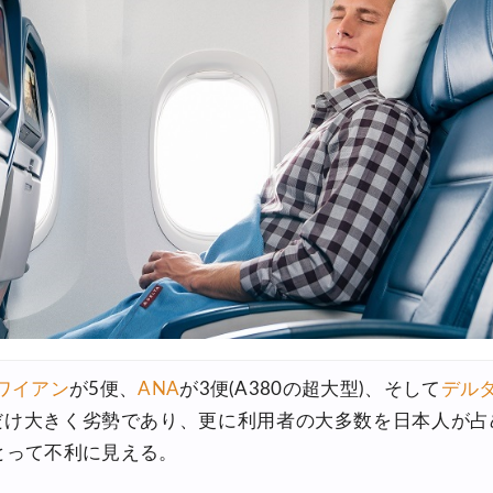
OFFクーポン
30,000円OFFクーポン
6,900円~
FFクーポン
30,000円OFFクーポン
,500円OFFクーポン
最大5,000円OFFクーポン
8,000円OFFクーポン
8,000円OFFクーポン
ワイアン
が5便、
ANA
が3便(A380の超大型)、そして
デル
30,000円OFFクーポン
だけ大きく劣勢であり、更に利用者の大多数を日本人が占
,000円OFFクーポン
とって不利に見える。
0%OFFセール