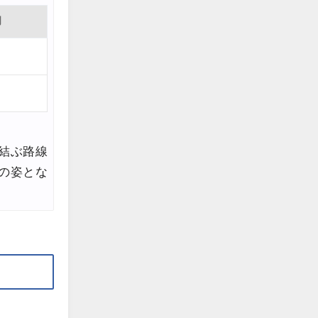
岡
結ぶ路線
の姿とな