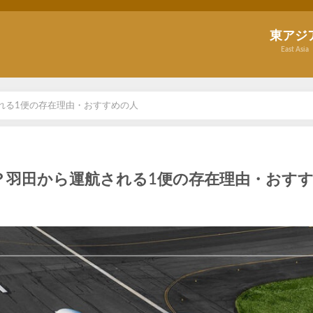
東アジ
East Asia
れる1便の存在理由・おすすめの人
？羽田から運航される1便の存在理由・おす