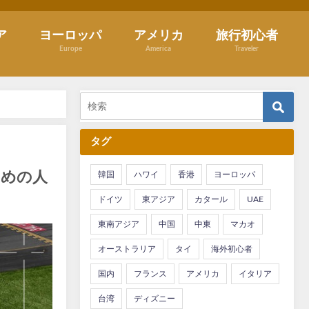
ア
ヨーロッパ
アメリカ
旅行初心者
Europe
America
Traveler
タグ
すめの人
韓国
ハワイ
香港
ヨーロッパ
ドイツ
東アジア
カタール
UAE
東南アジア
中国
中東
マカオ
オーストラリア
タイ
海外初心者
国内
フランス
アメリカ
イタリア
台湾
ディズニー