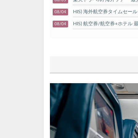
HIS) 海外航空券タイムセール
08/04
HIS) 航空券/航空券+ホテル 最
08/04
Trip.com) 韓国旅 最大50%O
08/03
Trip.com) 海外ホテル2%OFF
08/01
エアトリ) 海外航空券(60日前)
08/01
Trip.com) 海外航空券1%OFF
08/01
Trip.com) タイ旅行 最大50
07/27
Trip.com) ホテル 1,500円O
07/30
楽天トラベル) 海外ツアー 最大
07/30
Trip.com) 航空券 1,500円O
07/30
Trip.com) NY/ロンドン/タ
07/27