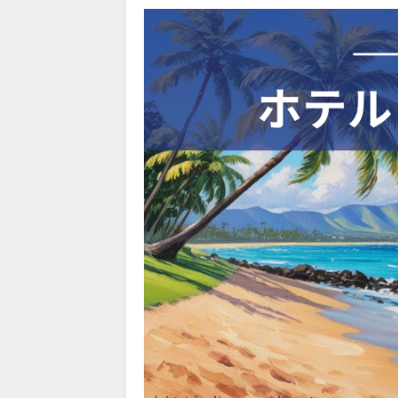
Trip.com) タイ旅行 最大50
07/27
Trip.com) ホテル 1,500円O
07/30
楽天トラベル) 海外ツアー 最大
07/30
Trip.com) 航空券 1,500円O
07/30
Trip.com) NY/ロンドン/タ
07/27
Trip.com) タイ航空券 10%
07/27
楽天トラベル) 海外ツアー 最大
07/25
Trip.com) 海外航空券(アジア) 
07/25
HIS) 海外航空券 3,000円O
07/24
HIS) アイスランドツアー 最大
07/24
Trip.com) 海外航空券 最大2
07/23
Trip.com) 航空券＋ホテル 
07/23