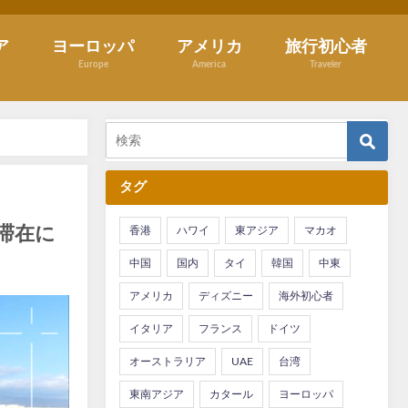
ア
ヨーロッパ
アメリカ
旅行初心者
Europe
America
Traveler
タグ
滞在に
香港
ハワイ
東アジア
マカオ
中国
国内
タイ
韓国
中東
アメリカ
ディズニー
海外初心者
イタリア
フランス
ドイツ
オーストラリア
UAE
台湾
東南アジア
カタール
ヨーロッパ