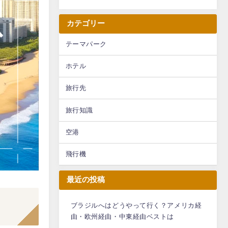
カテゴリー
テーマパーク
ホテル
旅行先
旅行知識
空港
飛行機
最近の投稿
ブラジルへはどうやって行く？アメリカ経
由・欧州経由・中東経由ベストは