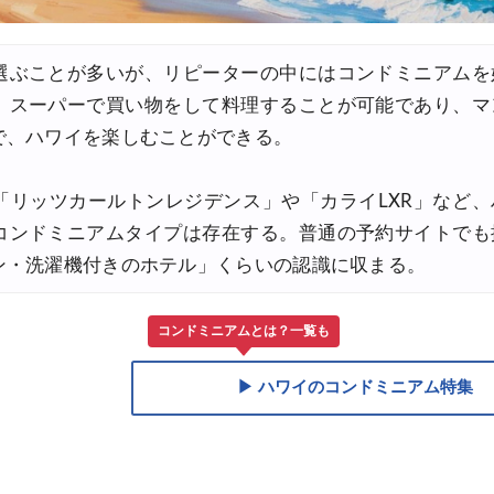
8,000円OFFクーポン
選ぶことが多いが、リピーターの中にはコンドミニアムを
8,000円OFFクーポン
、スーパーで買い物をして料理することが可能であり、マ
30,000円OFFクーポン
で、ハワイを楽しむことができる。
,000円OFFクーポン
「リッツカールトンレジデンス」や「カライLXR」など、
0%OFFセール
コンドミニアムタイプは存在する。普通の予約サイトでも
30,000円OFFクーポン
ン・洗濯機付きのホテル」くらいの認識に収まる。
関西発)
コンドミニアムとは？一覧も
FFクーポン
▶ ハワイのコンドミニアム特集