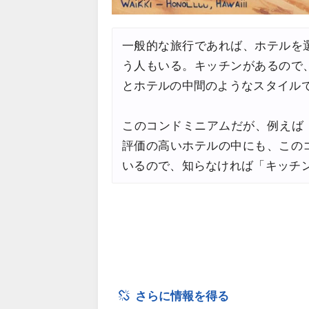
JTB) 海外ツアー(20代) 最大2
07/22
一般的な旅行であれば、ホテルを
JTB) 海外ツアー(10代) 最大2
07/22
う人もいる。キッチンがあるので
エアトリ) 航空券+ホテル 最大
07/21
とホテルの中間のようなスタイル
エアトリ) 海外航空券 最大10
07/21
このコンドミニアムだが、例えば
Trip.com) ベトナム旅 最大5
07/20
評価の高いホテルの中にも、この
楽天トラベル) 海外ツアー 最大
07/20
いるので、知らなければ「キッチ
HIS) 海外旅行タイムセール(
07/17
Trip.com) ホテル 1,500円O
07/16
さらに情報を得る