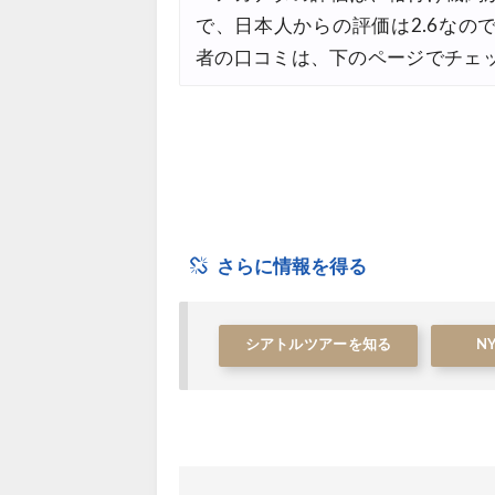
07/22
で、日本人からの評価は2.6な
JTB) 海外ツアー(10代) 最大2
07/22
者の口コミは、下のページでチェ
エアトリ) 航空券+ホテル 最大
07/21
エアトリ) 海外航空券 最大10
07/21
さらに情報を得る
シアトルツアーを知る
N