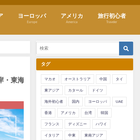
ア
ヨーロッパ
アメリカ
旅行初心者
Europe
America
Traveler
タグ
岸・東海岸へ
マカオ
オーストラリア
中国
タイ
東アジア
カタール
ドイツ
海外初心者
国内
ヨーロッパ
UAE
香港
アメリカ
台湾
韓国
フランス
ディズニー
ハワイ
イタリア
中東
東南アジア