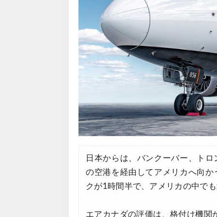
Trip.com) ホテル 1,500円O
07/30
楽天トラベル) 海外ツアー 最大
07/30
Trip.com) 航空券 1,500円O
07/30
Trip.com) NY/ロンドン/タ
07/27
Trip.com) タイ航空券 10%
07/27
楽天トラベル) 海外ツアー 最大
07/25
Trip.com) 海外航空券(アジア) 
07/25
HIS) 海外航空券 3,000円O
07/24
日本からは、バンクーバー、トロ
HIS) アイスランドツアー 最大
07/24
の空港を経由してアメリカへ向か
Trip.com) 海外航空券 最大2
07/23
クが1時間半で、アメリカの中で
Trip.com) 航空券＋ホテル 
07/23
エアカナダの評価は、格付け機関
JTB) 海外ツアー(20代) 最大2