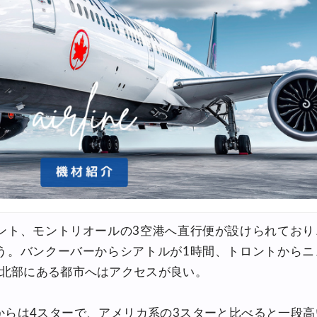
FFクーポン
10,000円OFFクーポン
FFクーポン
イ ホテル 10%OFFクーポン
OFFクーポン
30,000円OFFクーポン
6,900円~
FFクーポン
ント、モントリオールの3空港へ直行便が設けられており
30,000円OFFクーポン
う。バンクーバーからシアトルが1時間、トロントからニ
,500円OFFクーポン
も北部にある都市へはアクセスが良い。
最大5,000円OFFクーポン
からは4スターで、アメリカ系の3スターと比べると一段高
8,000円OFFクーポン