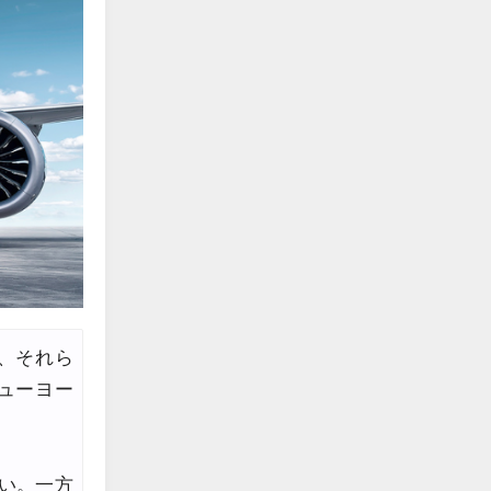
、それら
ューヨー
い。一方