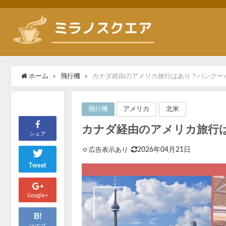
ホーム
飛行機
カナダ経由のアメリカ旅行はあり？バンクー
アメリカ
北米
飛行機
カナダ経由のアメリカ旅行
シェア
2026年04月21日
Tweet
Google+
B!