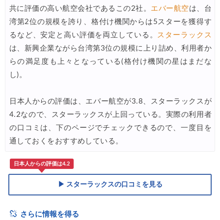
Trip.com) NY/ロンドン/タイ ホテル 10%OFFクーポン
07/27
共に評価の高い航空会社であるこの2社。
エバー航空
は、台
Trip.com) タイ航空券 10%OFFクーポン
湾第2位の規模を誇り、格付け機関からは5スターを獲得す
07/27
るなど、安定と高い評価を両立している。
スターラックス
楽天トラベル) 海外ツアー 最大30,000円OFFクーポン
07/25
は、新興企業ながら台湾第3位の規模に上り詰め、利用者か
Trip.com) 海外航空券(アジア) 6,900円~
07/25
らの満足度も上々となっている(格付け機関の星はまだな
し)。
HIS) 海外航空券 3,000円OFFクーポン
07/24
HIS) アイスランドツアー 最大30,000円OFFクーポン
07/24
日本人からの評価は、エバー航空が3.8、スターラックスが
Trip.com) 海外航空券 最大2,500円OFFクーポン
07/23
4.2なので、スターラックスが上回っている。実際の利用者
の口コミは、下のページでチェックできるので、一度目を
Trip.com) 航空券＋ホテル 最大5,000円OFFクーポン
07/23
通しておくをおすすめしている。
JTB) 海外ツアー(20代) 最大28,000円OFFクーポン
07/22
日本人からの評価は4.2
JTB) 海外ツアー(10代) 最大28,000円OFFクーポン
07/22
▶ スターラックスの口コミを見る
エアトリ) 航空券+ホテル 最大30,000円OFFクーポン
07/21
エアトリ) 海外航空券 最大10,000円OFFクーポン
07/21
さらに情報を得る