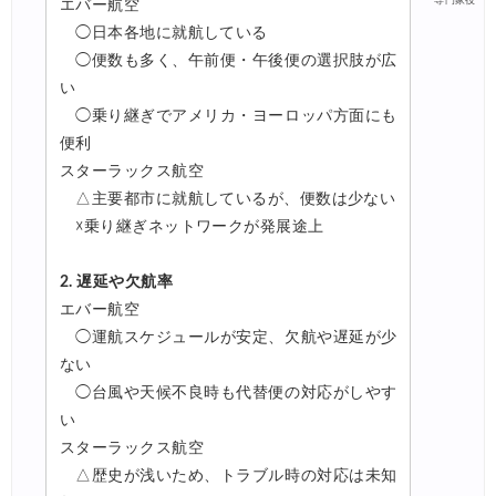
専門家役
エバー航空
◯日本各地に就航している
◯便数も多く、午前便・午後便の選択肢が広
い
◯乗り継ぎでアメリカ・ヨーロッパ方面にも
便利
スターラックス航空
△主要都市に就航しているが、便数は少ない
☓乗り継ぎネットワークが発展途上
2. 遅延や欠航率
エバー航空
◯運航スケジュールが安定、欠航や遅延が少
ない
◯台風や天候不良時も代替便の対応がしやす
い
スターラックス航空
△歴史が浅いため、トラブル時の対応は未知