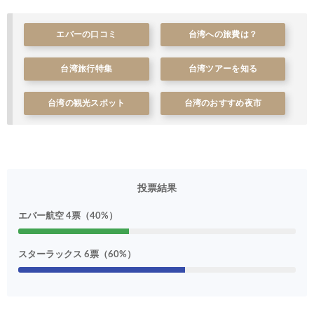
Trip.com) ベトナム旅 最大50%OFFセール
07/20
エバーの口コミ
台湾への旅費は？
台湾旅行特集
台湾ツアーを知る
台湾の観光スポット
台湾のおすすめ夜市
投票結果
エバー航空 4票（40%）
スターラックス 6票（60%）