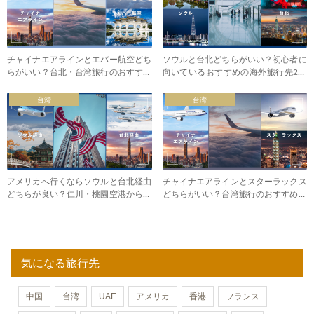
チャイナエアラインとエバー航空どち
ソウルと台北どちらがいい？初心者に
らがいい？台北・台湾旅行のおすすめ
向いているおすすめの海外旅行先2つ
航空会社
を比較
台湾
台湾
アメリカへ行くならソウルと台北経由
チャイナエアラインとスターラックス
どちらが良い？仁川・桃園空港から北
どちらがいい？台湾旅行のおすすめ航
米へ
空会社
気になる旅行先
中国
台湾
UAE
アメリカ
香港
フランス