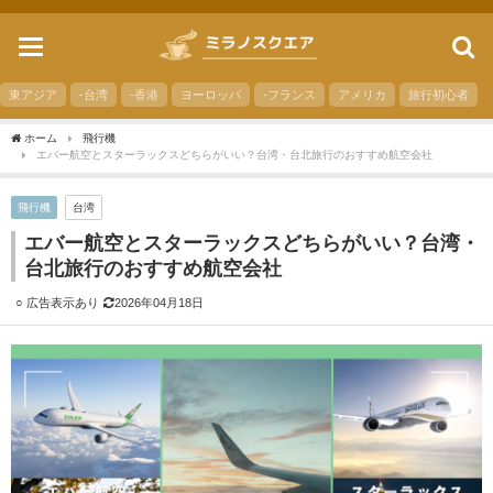
toggle
navigation
東アジア
-台湾
-香港
ヨーロッパ
-フランス
アメリカ
旅行初心者
ホーム
飛行機
エバー航空とスターラックスどちらがいい？台湾・台北旅行のおすすめ航空会社
飛行機
台湾
エバー航空とスターラックスどちらがいい？台湾・
台北旅行のおすすめ航空会社
2026年04月18日