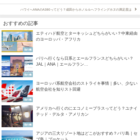
ハワイへANAのA380ってどう？成田からホノルルへフライングホヌの満足度は
おすすめの記事
エティハド航空とターキッシュどちらがいい？中東経由
のヨーロッパ・アフリカ
飛行機
パリへ行くなら日系とエールフランスどちらがいい？
JAL｜ANA｜エールフラン…
飛行機
ヨーロッパ系航空会社のストライキ事情｜多い、少ない
航空会社を知りスト回避
飛行機
アメリカへ行くのにエコノミープラスってどう？ユナイ
テッド・デルタ・アメリカン
飛行機
アジアの三大リゾート地はどこがおすすめ？バリ島｜セ
ブ島｜プーケット