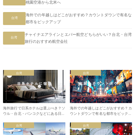
桃園空港から北米へ
海外での年越しはどこがおすすめ？カウントダウンで有名な
台湾
都市をピックアップ
チャイナエアラインとエバー航空どちらがいい？台北・台湾
台湾
旅行のおすすめ航空会社
台湾
台湾
海外旅行で日系ホテルは選ぶべき？ソ
海外での年越しはどこがおすすめ？カ
ウル・台北・バンコクなどにある日本
ウントダウンで有名な都市をピックア
チェーン
ップ
台湾
台湾