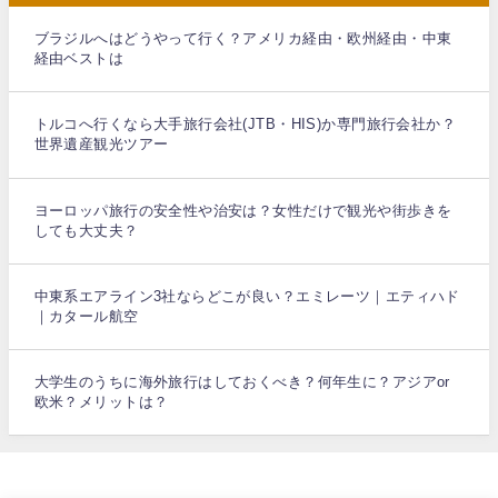
ブラジルへはどうやって行く？アメリカ経由・欧州経由・中東
経由ベストは
トルコへ行くなら大手旅行会社(JTB・HIS)か専門旅行会社か？
世界遺産観光ツアー
ヨーロッパ旅行の安全性や治安は？女性だけで観光や街歩きを
しても大丈夫？
中東系エアライン3社ならどこが良い？エミレーツ｜エティハド
｜カタール航空
大学生のうちに海外旅行はしておくべき？何年生に？アジアor
欧米？メリットは？