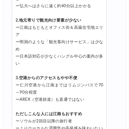
ー弘大へはさらに遠く約40分以上かかる
2.地元寄りで観光向け要素が少ない
ー江南はもともとオフィス街＆高級住宅地エリ
ア
ー明洞のような「観光客向けサービス」は少な
め
ー日本語対応が少なくハングル中心の案内が多
い
3.空港からのアクセスもやや不便
ー仁川空港から江南まではリムジンバスで70
～90分程度
ーAREX（空港鉄道）も直通ではない
ただしこんな人には江南もおすすめ
ーソウルが2回目以降の旅行者
ーよりローカルな雰囲気や高級感を味わいたい