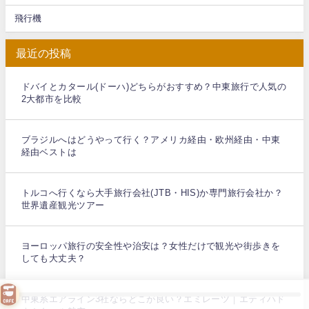
飛行機
最近の投稿
ドバイとカタール(ドーハ)どちらがおすすめ？中東旅行で人気の
2大都市を比較
ブラジルへはどうやって行く？アメリカ経由・欧州経由・中東
経由ベストは
トルコへ行くなら大手旅行会社(JTB・HIS)か専門旅行会社か？
世界遺産観光ツアー
ヨーロッパ旅行の安全性や治安は？女性だけで観光や街歩きを
しても大丈夫？
中東系エアライン3社ならどこが良い？エミレーツ｜エティハド