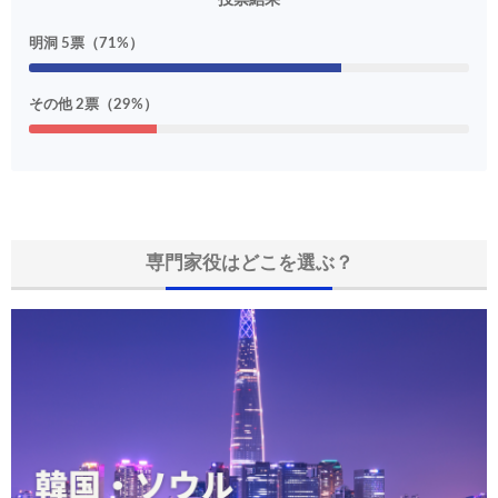
明洞 5票（71%）
その他 2票（29%）
専門家役はどこを選ぶ？