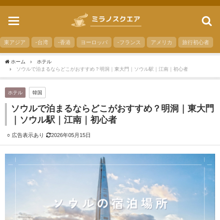
toggle
navigation
東アジア
-台湾
-香港
ヨーロッパ
-フランス
アメリカ
旅行初心者
ホーム
ホテル
ソウルで泊まるならどこがおすすめ？明洞｜東大門｜ソウル駅｜江南｜初心者
ホテル
韓国
ソウルで泊まるならどこがおすすめ？明洞｜東大門
｜ソウル駅｜江南｜初心者
2026年05月15日