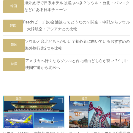
海外旅行で日系ホテルは選ぶべき？ソウル・台北・バンコク
韓国
などにある日本チェーン
Peach(ピーチ)の金浦線ってどうなの？関空・中部からソウル
韓国
｜大韓航空・アシアナとの比較
ソウルと台北どちらがいい？初心者に向いているおすすめの
韓国
海外旅行先2つを比較
アメリカへ行くならソウルと台北経由どちらが良い？仁川・
韓国
桃園空港から北米へ
韓国
韓国