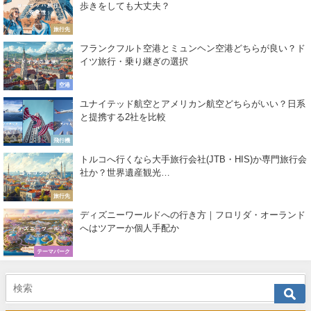
歩きをしても大丈夫？
旅行先
フランクフルト空港とミュンヘン空港どちらが良い？ド
イツ旅行・乗り継ぎの選択
空港
ユナイテッド航空とアメリカン航空どちらがいい？日系
と提携する2社を比較
飛行機
トルコへ行くなら大手旅行会社(JTB・HIS)か専門旅行会
社か？世界遺産観光…
旅行先
ディズニーワールドへの行き方｜フロリダ・オーランド
へはツアーか個人手配か
テーマパーク