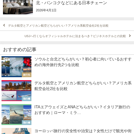
北・バンコクなどにある日本チェーン
2026年4月1日
デルタ航空とアメリカン航空どちらがいい？アメリカ系航空会社2社を比較
USJへ行くならオフィシャルホテルに泊まるべき？ビジネスホテルとの比較
おすすめの記事
ソウルと台北どちらがいい？初心者に向いているおすす
めの海外旅行先2つを比較
旅行先
デルタ航空とアメリカン航空どちらがいい？アメリカ系
航空会社2社を比較
飛行機
ITAエアウェイズとANAどちらがいい？イタリア旅行の
おすすめ｜ローマ・ミラ…
飛行機
ヨーロッパ旅行の安全性や治安は？女性だけで観光や街