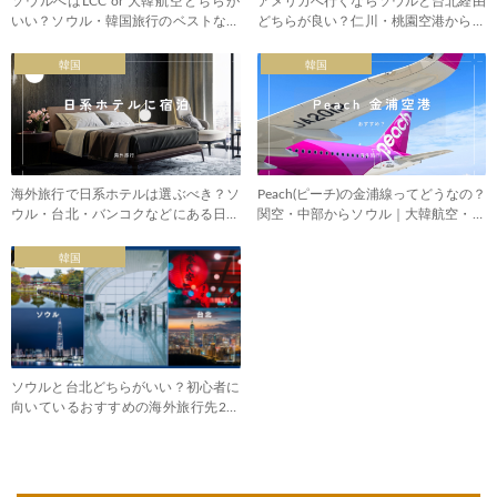
ソウルへはLCC or 大韓航空どちらが
アメリカへ行くならソウルと台北経由
いい？ソウル・韓国旅行のベストな航
どちらが良い？仁川・桃園空港から北
空会社
米へ
韓国
韓国
海外旅行で日系ホテルは選ぶべき？ソ
Peach(ピーチ)の金浦線ってどうなの？
ウル・台北・バンコクなどにある日本
関空・中部からソウル｜大韓航空・ア
チェーン
シアナとの比較
韓国
ソウルと台北どちらがいい？初心者に
向いているおすすめの海外旅行先2つ
を比較