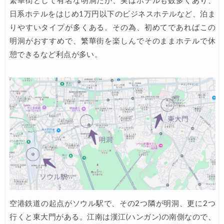
繁華街として有名な明洞だが、実はホテルも数多くあり、
Trip.com) 航空券 1,500円OFFクーポン
07/30
日系ホテルをはじめ1万円以下のビジネスホテルなど、泊ま
Trip.com) NY/ロンドン/タイ ホテル 10%OFFクーポン
07/27
りやすいタイプが多くある。その為、初めてであればこの
Trip.com) タイ航空券 10%OFFクーポン
明洞がおすすめで、繁華街を楽しんでそのままホテルで休
07/27
憩できるなど利点が多い。
楽天トラベル) 海外ツアー 最大30,000円OFFクーポン
07/25
Trip.com) 海外航空券(アジア) 6,900円~
07/25
HIS) 海外航空券 3,000円OFFクーポン
07/24
HIS) アイスランドツアー 最大30,000円OFFクーポン
07/24
Trip.com) 海外航空券 最大2,500円OFFクーポン
07/23
Trip.com) 航空券＋ホテル 最大5,000円OFFクーポン
07/23
JTB) 海外ツアー(20代) 最大28,000円OFFクーポン
07/22
JTB) 海外ツアー(10代) 最大28,000円OFFクーポン
07/22
空港鉄道の起点がソウル駅で、その2つ隣が明洞、更に2つ
エアトリ) 航空券+ホテル 最大30,000円OFFクーポン
07/21
行くと東大門がある。江南は漢江(ハンガン)の南側なので、