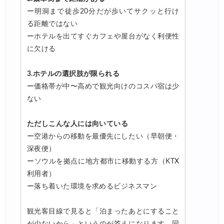
ー明洞まで徒歩20分だが歩いてサクッと行け
る距離ではない
ーホテルを出てすぐカフェや屋台がなく利便性
に欠ける
3.ホテルの選択肢が限られる
ー価格帯が中〜高めで観光向けのコスパ宿は少
ない
ただしこんな人には向いている
ー空港からの移動を最優先にしたい（早朝便・
深夜便）
ーソウルを拠点に地方都市に移動する方（KTX
利用者）
ー落ち着いた環境を求めるビジネスマン
観光客目線で見ると「泊まったあとにすること
が少ないから」というのが答えになります。同