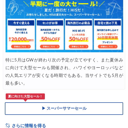
HIS) 海外航空券 3,000円OFFクーポン
07/24
HIS) アイスランドツアー 最大30,000円OFFクーポン
07/24
Trip.com) 海外航空券 最大2,500円OFFクーポン
07/23
Trip.com) 航空券＋ホテル 最大5,000円OFFクーポン
07/23
JTB) 海外ツアー(20代) 最大28,000円OFFクーポン
07/22
特に5月はGWが終わり次の予定が立てやすく、また夏休み
JTB) 海外ツアー(10代) 最大28,000円OFFクーポン
07/22
に向けて大型セールも開催され、ハワイやヨーロッパなど
エアトリ) 航空券+ホテル 最大30,000円OFFクーポン
07/21
の人気エリアが安くなる時期でもある。当サイトでも5月が
エアトリ) 海外航空券 最大10,000円OFFクーポン
07/21
最も多い。
夏に向けた大型セール！
▶ スーパーサマーセール
さらに情報を得る