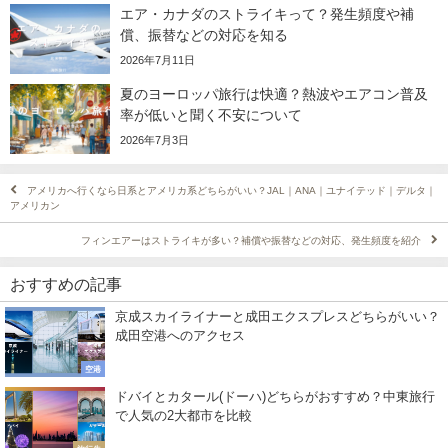
エア・カナダのストライキって？発生頻度や補
償、振替などの対応を知る
2026年7月11日
夏のヨーロッパ旅行は快適？熱波やエアコン普及
率が低いと聞く不安について
2026年7月3日
アメリカへ行くなら日系とアメリカ系どちらがいい？JAL｜ANA｜ユナイテッド｜デルタ｜
アメリカン
フィンエアーはストライキが多い？補償や振替などの対応、発生頻度を紹介
おすすめの記事
京成スカイライナーと成田エクスプレスどちらがいい？
成田空港へのアクセス
空港
ドバイとカタール(ドーハ)どちらがおすすめ？中東旅行
で人気の2大都市を比較