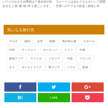
ハワイのおすすめ季節は？海水浴や街
ラピートとはるかどちらがいい？関西
歩きなど春/夏/秋/冬で過ごしやすい
空港へのアクセス鉄道｜南海とJR
のはいつ
気になる旅行先
マカオ
国内
台湾
韓国
海外初心者
カタール
UAE
ディズニー
ヨーロッパ
ドイツ
中東
東南アジア
アメリカ
イタリア
中国
フランス
タイ
オーストラリア
東アジア
ハワイ
香港
LINE