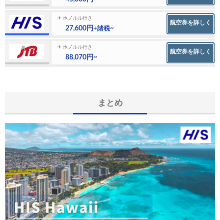
✈ ホノルル行き
航空券を詳しく
27,600円
~
+諸税
✈ ホノルル行き
航空券を詳しく
88,070円~
まとめ