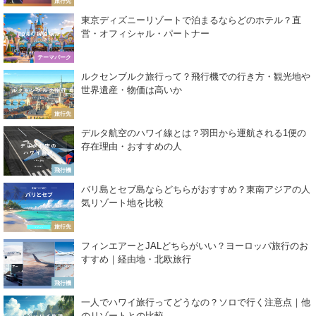
旅行先
東京ディズニーリゾートで泊まるならどのホテル？直
営・オフィシャル・パートナー
テーマパーク
ルクセンブルク旅行って？飛行機での行き方・観光地や
世界遺産・物価は高いか
旅行先
デルタ航空のハワイ線とは？羽田から運航される1便の
存在理由・おすすめの人
飛行機
バリ島とセブ島ならどちらがおすすめ？東南アジアの人
気リゾート地を比較
旅行先
フィンエアーとJALどちらがいい？ヨーロッパ旅行のお
すすめ｜経由地・北欧旅行
飛行機
一人でハワイ旅行ってどうなの？ソロで行く注意点｜他
のリゾートとの比較