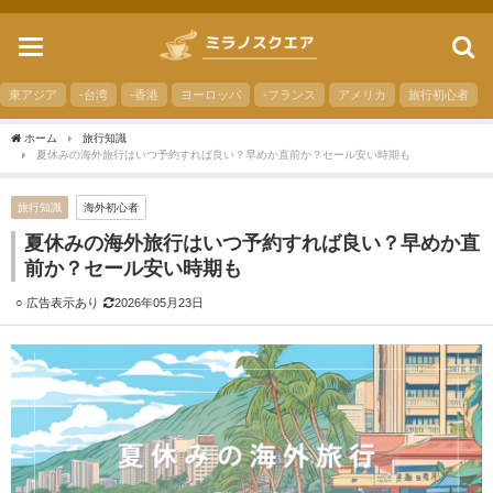
toggle
navigation
東アジア
-台湾
-香港
ヨーロッパ
-フランス
アメリカ
旅行初心者
ホーム
旅行知識
夏休みの海外旅行はいつ予約すれば良い？早めか直前か？セール安い時期も
旅行知識
海外初心者
夏休みの海外旅行はいつ予約すれば良い？早めか直
前か？セール安い時期も
2026年05月23日