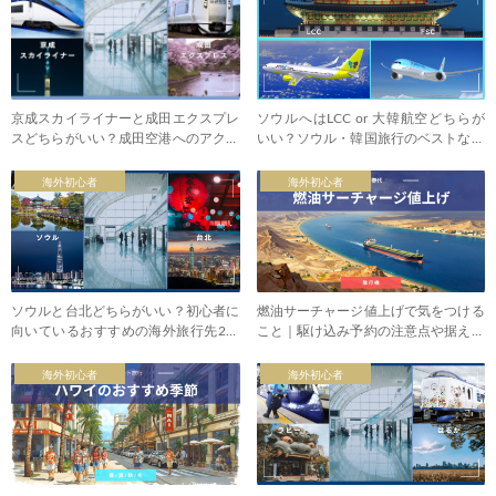
京成スカイライナーと成田エクスプレ
ソウルへはLCC or 大韓航空どちらが
スどちらがいい？成田空港へのアクセ
いい？ソウル・韓国旅行のベストな航
ス
空会社
海外初心者
海外初心者
ソウルと台北どちらがいい？初心者に
燃油サーチャージ値上げで気をつける
向いているおすすめの海外旅行先2つ
こと｜駆け込み予約の注意点や据え置
を比較
き商品の裏技
海外初心者
海外初心者