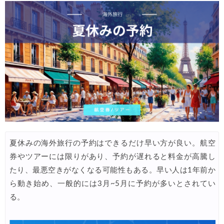
Trip.com) 韓国旅 最大50%OFFセール
08/03
Trip.com) 海外ホテル2%OFFクーポン TRIP1
08/01
エアトリ) 海外航空券(60日前) 1,000円OFFクーポン
08/01
Trip.com) 海外航空券1%OFFクーポン TRIP2
08/01
Trip.com) タイ旅行 最大50%OFFセール
07/27
Trip.com) ホテル 1,500円OFFクーポン
07/30
楽天トラベル) 海外ツアー 最大10,000円OFFクーポン
07/30
夏休みの海外旅行の予約はできるだけ早い方が良い。航空
Trip.com) 航空券 1,500円OFFクーポン
07/30
券やツアーには限りがあり、予約が遅れると料金が高騰し
Trip.com) NY/ロンドン/タイ ホテル 10%OFFクーポン
07/27
たり、最悪空きがなくなる可能性もある。早い人は1年前か
Trip.com) タイ航空券 10%OFFクーポン
ら動き始め、一般的には3月~5月に予約が多いとされてい
07/27
る。
楽天トラベル) 海外ツアー 最大30,000円OFFクーポン
07/25
Trip.com) 海外航空券(アジア) 6,900円~
07/25