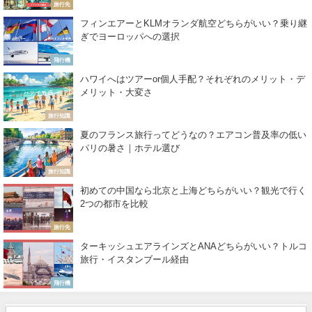
旅行先
フィンエアーとKLMオランダ航空どちらがいい？乗り継
ぎでヨーロッパへの選択
飛行機
ハワイへはツアーor個人手配？それぞれのメリット・デ
メリット・大変さ
旅行知識
夏のフランス旅行ってどうなの？エアコン普及率の低い
パリの暑さ｜ホテル選び
旅行知識
初めての中国なら北京と上海どちらがいい？観光で行く
2つの都市を比較
旅行先
ターキッシュエアラインズとANAどちらがいい？トルコ
旅行・イスタンブール経由
飛行機