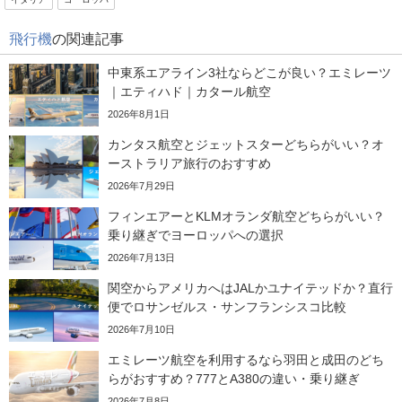
飛行機
の関連記事
中東系エアライン3社ならどこが良い？エミレーツ
｜エティハド｜カタール航空
2026年8月1日
カンタス航空とジェットスターどちらがいい？オ
ーストラリア旅行のおすすめ
2026年7月29日
フィンエアーとKLMオランダ航空どちらがいい？
乗り継ぎでヨーロッパへの選択
2026年7月13日
関空からアメリカへはJALかユナイテッドか？直行
便でロサンゼルス・サンフランシスコ比較
2026年7月10日
エミレーツ航空を利用するなら羽田と成田のどち
らがおすすめ？777とA380の違い・乗り継ぎ
2026年7月8日