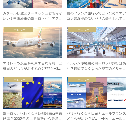
カタール航空とターキッシュどちらが
夏のフランス旅行ってどうなの？エア
いい？中東経由のヨーロッパ・アフリ
コン普及率の低いパリの暑さ｜ホテル
カ
選び
ヨーロッパ
ヨーロッパ
エミレーツ航空を利用するなら羽田と
ヘルシンキ経由のヨーロッパ旅行はあ
成田のどちらがおすすめ？777とA380
り？最短でなくなった現在のメリット
の違い・乗り継ぎ
とは
ヨーロッパ
ヨーロッパ
ヨーロッパへ行くなら欧州経由or中東
パリへ行くなら日系とエールフランス
経由？2025年の世界情勢から最適ル
どちらがいい？JAL｜ANA｜エールフ
ート
ランス