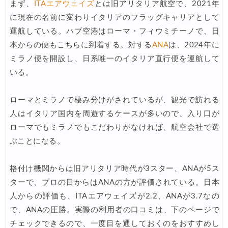
Trip.com) 航空券 1,500円OFFクーポン
07/30
まず、
ITAエアウェイズ
とは旧アリタリア航空で、2021年
に現在の名前に変わりイタリアのフラッグキャリアとして
Trip.com) NY/ロンドン/タイ ホテル 10%OFFクーポン
07/27
運航している。ハブ空港はローマ・フィウミチーノで、日
Trip.com) タイ航空券 10%OFFクーポン
07/27
本からの便もこちらに到着する。対する
ANA
は、2024年に
楽天トラベル) 海外ツアー 最大30,000円OFFクーポン
ミラノ便を開設し、日系唯一のイタリア直行便を運航して
07/25
いる。
Trip.com) 海外航空券(アジア) 6,900円~
07/25
HIS) 海外航空券 3,000円OFFクーポン
07/24
ローマとミラノで棲み分けがされているが、観光で訪れる
人はイタリア国内を周遊するケースが多いので、入り口が
HIS) アイスランドツアー 最大30,000円OFFクーポン
07/24
ローマでもミラノでもこだわりがなければ、航空会社で選
Trip.com) 海外航空券 最大2,500円OFFクーポン
07/23
ぶことになる。
Trip.com) 航空券＋ホテル 最大5,000円OFFクーポン
07/23
格付け機関からは旧アリタリア時代が3スター、ANAが5ス
JTB) 海外ツアー(20代) 最大28,000円OFFクーポン
07/22
ターで、プロの目からはANAの方が評価されている。日本
JTB) 海外ツアー(10代) 最大28,000円OFFクーポン
07/22
人からの評価も、ITAエアウェイズが2.2、ANAが3.7なの
エアトリ) 航空券+ホテル 最大30,000円OFFクーポン
で、ANAの圧勝。実際の利用者の口コミは、下のページで
07/21
チェックできるので、一度目を通しておくのをおすすめし
エアトリ) 海外航空券 最大10,000円OFFクーポン