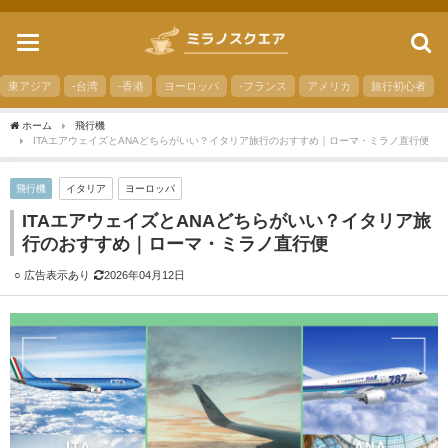
toggle
navigation
東アジア
-台湾
-香港
ヨーロッパ
-フランス
アメリカ
旅行初心者
ホーム
飛行機
ITAエアウェイズとANAどちらがいい？イタリア旅行のおすすめ｜ローマ・ミラノ直行便
飛行機
イタリア
ヨーロッパ
ITAエアウェイズとANAどちらがいい？イタリア旅
行のおすすめ｜ローマ・ミラノ直行便
2026年04月12日