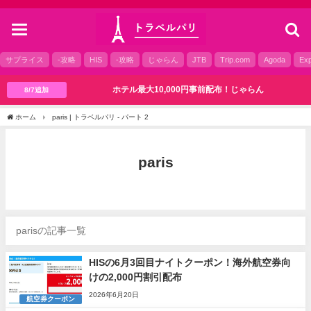
toggle
navigation
サプライス
-攻略
HIS
-攻略
じゃらん
JTB
Trip.com
Agoda
Exp
ホテル最大10,000円事前配布！じゃらん
8/7追加
ホーム
paris | トラベルパリ - パート 2
paris
parisの記事一覧
HISの6月3回目ナイトクーポン！海外航空券向
けの2,000円割引配布
2026年6月20日
航空券クーポン