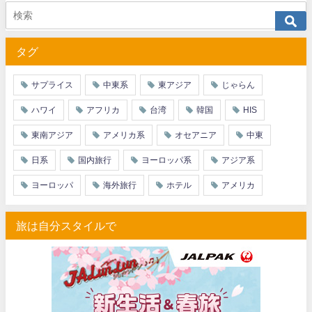
タグ
サプライス
中東系
東アジア
じゃらん
ハワイ
アフリカ
台湾
韓国
HIS
東南アジア
アメリカ系
オセアニア
中東
日系
国内旅行
ヨーロッパ系
アジア系
ヨーロッパ
海外旅行
ホテル
アメリカ
旅は自分スタイルで