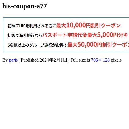
his-coupon-a77
By
paris
|
Published
2024年2月1日
|
Full size is
706 × 128
pixels