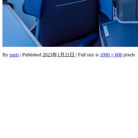
By
paris
|
Published
2023年1月21日
|
Full size is
1000 × 606
pixels