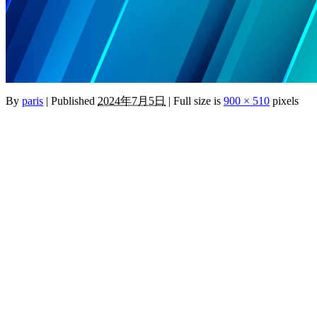
By
paris
|
Published
2024年7月5日
|
Full size is
900 × 510
pixels