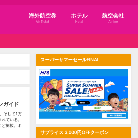
海外航空券
ホテル
航空会社
Air Ticket
Hotel
Airline
スーパーサマーセールFINAL
ンガイド
、そして1万
されている。
など掲載。ポ
サプライス 3,000円OFFクーポン